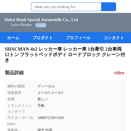
Hubei Runli Special Automobile Co., Ltd.
Active Member
2 Years
ホーム
プロダクト
プロフィール
コンタクト
SHACMAN 4x2 レッカー車 レッカー車 1台牽引 2台車両
12トン フラットベッドボディ ロードブロック クレーン付
き
製品詳細
video
燃料の種類:
ディーゼル
排放基準:
ユーロ3 ユーロ3
状態:
新しい
トランスミッシ
手帳
ョンタイプ:
尺寸 (L × W × H)
10900*2350*3450
(mm):
原産地:
湖北,中国