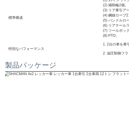
(1) 15トンウィン
(2) 補助輪2個。
(3) リア牽引アー
(4) 鋼線ロープ21
標準構成
(5) バンドルロー
(6) リアテールラ
(7) ツールボック
(8) PTO。
1. 2台の車を牽引
特別なパフォーマンス
2. 油圧制御フラ
製品パッケージ