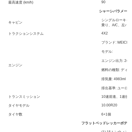
90
最高速度 (km/h)
シャーシパラメータ
シングルローキャ
キャビン
乗り、A/C、左ハ
4X2
トラクションシステム
ブランド: WEICHA
モデル:
エンジン出力: 240
エンジン
燃料の種類: ディ
排気量: 4983ml
排出基準: ユーロ5
トランスミッション
10速前進、1速後
10.00R20
タイヤモデル
タイヤ数
6+1個
フラットベッドレッカーボディ