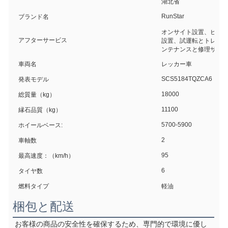
湖北省
RunStar
ブランド名
オンサイト設置、ビデ
アフターサービス
設置、試運転とトレー
ンテナンスと修理サー
車両名
レッカー車
SCS5184TQZCA6
発表モデル
18000
総質量（kg）
11100
縁石品質（kg）
5700-5900
ホイールベース:
2
車軸数
95
最高速度：（km/h）
6
タイヤ数
燃料タイプ
軽油
梱包と配送
お客様の商品の安全性を確保するため、専門的で環境に優し