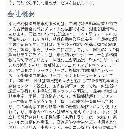
く、便利で効率的な梱包サービスを提供します。
会社概要
湖北潤利特殊自動車有限公司は、中国特殊自動車産業都市で
ある古代音楽の龍とチャイムの故郷である、湖北省随州市に
あります。同社は1997年に設立され、1,400平方メートルの
面積をカバーしており、特殊自動車業界に参入した最初の国
内民間企業です。同社は、あらゆる種類の特殊自動車の研究
開発、製造、販売、サービスに注力しており、同社の2つの特
殊自動車生産ラインには、最先端のタンクローリーと多機能
救助消防車があります。同社の主要製品は、5つのシリーズと
370の製品であり、市町村エンジニアリングトラックシリー
ズ、油田化学トラックシリーズ、多機能救助消防車シリー
ズ、衛生特殊自動車シリーズ、セミトレーラートラックで
す。2009年、同社は蘭州交通大学と協力して特殊自動車研究
開発センターを設立し、国内自動車メーカーで唯一鉄道省の
認証を取得した多機能防塵トラックを開発し、最初の特殊自
動車生産、学習、研究拠点となり、多機能防塵トラックメー
カーの指定生産拠点であり、多くの国家特許を取得してお
り、この車両は主要な鉄道路線の粉塵汚染防止に広く使用さ
れており、市場カバレッジは95％を超えています。また、独
立して研究開発した多機能消防救助トラックは、大出力、高
レベルの自動化を実現し、高速道路や空港で広く使用されて
おり、アフリカ、中央アジア、モンゴルなどの国々に輸出さ