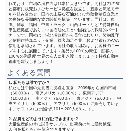
れており、市場の潜在力は非常に大きいです。同社は21の省
と都市に販売およびサービス拠点を設立し、直販と流通モデ
ルを組み合わせ、国内の主要な石油および危険物輸送企業と
の良好な長期的な協力関係を構築しています。同社は、東
風、解放、福田、中国トラック、山西オートなどの特殊自動
車生産拠点であり、中国石油化工と中国石油の戦略的パート
ナーです。同社は、湖北省政府から長年にわたり、契約遵守
と信用維持ユニット企業、顧客満足企業、および銀行のAAA
信用を承認されています。同社の取り組みは、お客様のニー
ズを中心に展開しています - 製品の100％の責任、顧客の
100％の満足度 世界の友人に引き渡しましょう！特殊自動車
都市を建設しましょう！
よくある質問
1. 私たちは誰ですか？
私たちは中国の湖北省に拠点を置き、2009年から国内市場
（60.00％）、南アメリカ（10.00％）、東南アジア
（10.00％）、南アジア（5.00％）、東アジア（5.00％）、中
央アメリカ（5.00％）、アフリカ（5.00％）に販売していま
す。オフィスには合計約101〜200人がいます。
2. 品質をどのように保証できますか？
大量生産前の常に試作サンプル、出荷前の常に最終検査。
3. 何を私たちから購入できますか？