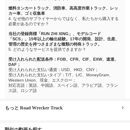
燃料タンカートラック、消防車、高高度作業トラック、レッ
カー車、ゴミ収集車
4. なぜ他のサプライヤーからではなく、私たちから購入する
必要があるのですか？
当社の登録商標「RUN ZHI XING」、モデルコード
「SCS」。15年以上の輸出経験。17年の開発、設計、生産、
管理の歴史を持つさまざまな種類の特殊トラック。
5. どのようなサービスを提供できますか？
受け入れられた配送条件：FOB、CFR、CIF、EXW、速達、
DAF；
受け入れられた支払い通貨：USD、HKD、CNY；
受け入れられた支払いタイプ：T/T、L/C、MoneyGram、
Western Union、現金、エスクロー；
対応言語：英語、中国語、スペイン語、アラビア語、フラン
ス語、ロシア語
もっと Road Wrecker Truck
類似の動画を探す