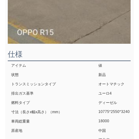
仕様
アイテム
値
状態
新品
トランスミッションタイプ
オートマチック
排出ガス基準
ユーロ4
燃料タイプ
ディーゼル
10775*2550*3240
寸法（長さx幅x高さ）（mm）
18000
車両総重量
原産地
中国