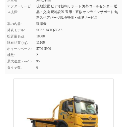
原産地:
湖北,中国
アフターサービ
現地設置 ビデオ技術サポート 海外コールセンター 返
ス提供:
品・交換 現地設置 運用・研修 オンラインサポート 無
料スペアパーツ現地整備・修理サービス
車の名前:
破壊機
発表モデル:
SCS5184TQZCA6
総質量 (kg):
18000
縁石品質 (kg):
11100
ホイールベース:
5700-5900
軸数:
2
最大速度: (km/h):
95
タイヤ数:
6