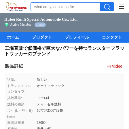
Hubei Runli Special Automobile Co., Ltd.
Active Member
2 Years
ホーム
プロダクト
プロフィール
コンタクト
工場直販で低価格で巨大なパワーを持つランスターフラッ
トワッカーのブランド
製品詳細
video
状態:
新しい
トランスミッシ
オートマティック
ョンタイプ:
排放基準:
ユーロ4
燃料の種類:
ディーゼル燃料
尺寸 (L × W × H)
10775*2550*3240
(mm):
車両総重量:
18000