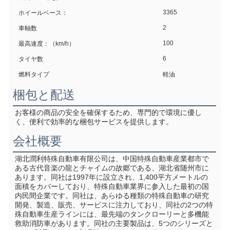
3365
ホイールベース：
2
車軸数
100
最高速度：（km/h）
6
タイヤ数
燃料タイプ
軽油
梱包と配送
お客様の商品の安全を確保するため、専門的で環境に優し
く、便利で効率的な梱包サービスを提供します。
会社概要
湖北潤利特殊自動車有限公司は、中国特殊自動車産業都市で
ある古代音楽の龍とチャイムの故郷である、湖北省随州市に
あります。同社は1997年に設立され、1,400平方メートルの
面積をカバーしており、特殊自動車業界に参入した最初の国
内民間企業です。同社は、あらゆる種類の特殊自動車の研究
開発、製造、販売、サービスに注力しており、同社の2つの特
殊自動車生産ラインには、最先端のタンクローリーと多機能
救助消防車があります。同社の主要製品は、5つのシリーズと