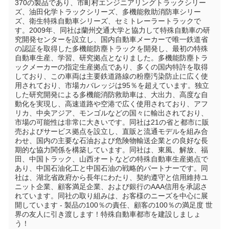
370の製品であり、市町村エンジニアリングトラックシリー
ズ、油田化学トラックシリーズ、多機能救助消防車シリー
ズ、衛生特殊自動車シリーズ、セミトレーラートラックで
す。2009年、同社は蘭州交通大学と協力して特殊自動車の研
究開発センターを設立し、国内自動車メーカーで唯一鉄道省
の認証を取得した多機能防塵トラックを開発し、最初の特殊
自動車生産、学習、研究拠点となりました。多機能防塵トラ
ックメーカーの指定生産拠点であり、多くの国内特許を取得
しており、この車両は主要鉄道路線の粉塵汚染防止に広く使
用されており、市場カバレッジは95％を超えています。独立
した研究開発による多機能消防救助車は、大出力、高度な自
動化を実現し、高速道路や空港で広く使用されており、アフ
リカ、中央アジア、モンゴルなどの国々に輸出されており、
市場の可能性は非常に大きいです。同社は21の省と都市に販
売およびサービス拠点を設立し、直販と流通モデルを組み合
わせ、国内の主要な石油および危険物輸送企業との良好な長
期的な協力関係を構築しています。同社は、東風、解放、福
田、中国トラック、山西オートなどの特殊自動車生産拠点で
あり、中国石油化工と中国石油の戦略的パートナーです。同
社は、湖北省政府から長年にわたり、契約遵守と信用維持ユ
ニット企業、顧客満足企業、および銀行のAAA信用を承認さ
れています。同社の取り組みは、お客様のニーズを中心に展
開しています - 製品の100％の責任、顧客の100％の満足度 世
界の友人に引き渡します！特殊自動車都市を建設しましょ
う！