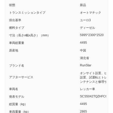
状態
新品
トランスミッションタイプ
オートマチック
排出基準
ユーロ3
燃料タイプ
ディーゼル
5995*2300*2520
寸法（長さx幅x高さ）（mm）
4495
車両総重量
原産地
中国
湖北省
RunStar
ブランド名
オンサイト設置、ビデ
アフターサービス
設置、試運転とトレー
ンテナンスと修理サー
車両名
レッカー車
SCS5042TQZHFC6
発表モデル
4495
総質量（kg）
2865
車両重量（kg）