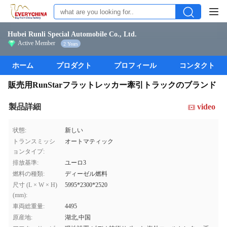
Hubei Runli Special Automobile Co., Ltd.
Active Member
2 Years
ホーム
プロダクト
プロフィール
コンタクト
販売用RunStarフラットレッカー牽引トラックのブランド
製品詳細
video
状態:
新しい
トランスミッシ
オートマティック
ョンタイプ:
排放基準:
ユーロ3
燃料の種類:
ディーゼル燃料
尺寸 (L × W × H)
5995*2300*2520
(mm):
車両総重量:
4495
原産地:
湖北,中国