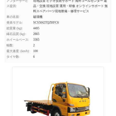
アフターサービ
現地設置 ビデオ技術サポート 海外コールセンター 返
ス提供:
品・交換 現地設置 運用・研修 オンラインサポート 無
料スペアパーツ現地整備・修理サービス
車の名前:
破壊機
発表モデル:
SCS5042TQZHFC6
総質量 (kg):
4495
縁石品質 (kg):
2865
ホイールベース:
3365
軸数:
2
最大速度: (km/h):
100
タイヤ数:
6