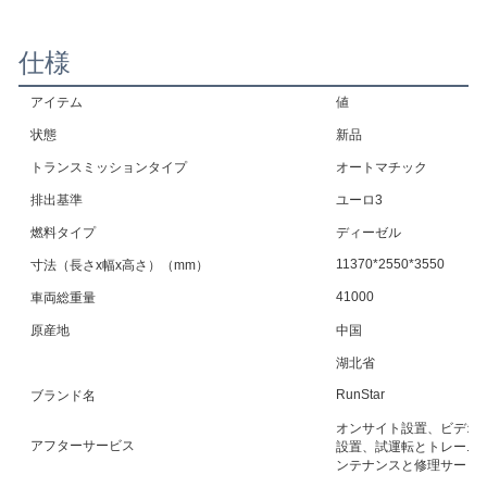
仕様
アイテム
値
状態
新品
トランスミッションタイプ
オートマチック
排出基準
ユーロ3
燃料タイプ
ディーゼル
11370*2550*3550
寸法（長さx幅x高さ）（mm）
41000
車両総重量
原産地
中国
湖北省
RunStar
ブランド名
オンサイト設置、ビデオ
アフターサービス
設置、試運転とトレーニ
ンテナンスと修理サービ