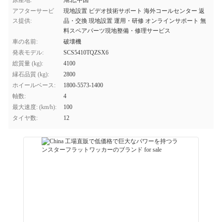
原産地:
湖北,中国
アフターサービ
現地設置 ビデオ技術サポート 海外コールセンター 返
ス提供:
品・交換 現地設置 運用・研修 オンラインサポート 無
料スペアパーツ現地整備・修理サービス
車の名前:
破壊機
発表モデル:
SCS5410TQZSX6
総質量 (kg):
4100
縁石品質 (kg):
2800
ホイールベース:
1800-5573-1400
軸数:
4
最大速度: (km/h):
100
タイヤ数:
12