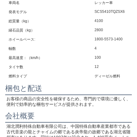
車両名
レッカー車
SCS5410TQZSX6
発表モデル
4100
総質量（kg）
2800
縁石品質（kg）
1800-5573-1400
ホイールベース:
4
軸数
100
最高速度：（km/h）
12
タイヤ数
燃料タイプ
ディーゼル燃料
梱包と配送
お客様の商品の安全性を確保するため、専門的で環境に優しく、
便利で効率的な梱包サービスが提供されます。
会社概要
湖北潤利特殊自動車有限公司は、中国特殊自動車産業都市である
古代音楽の龍とチャイムの郷である炎帝龍の故郷である湖北省随