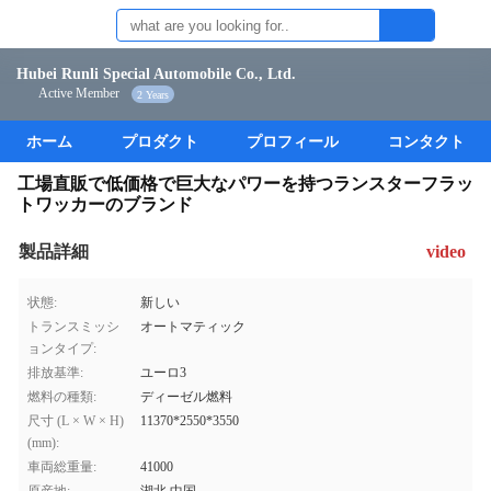
Hubei Runli Special Automobile Co., Ltd.
Active Member
2 Years
ホーム
プロダクト
プロフィール
コンタクト
工場直販で低価格で巨大なパワーを持つランスターフラッ
トワッカーのブランド
製品詳細
video
状態:
新しい
トランスミッシ
オートマティック
ョンタイプ:
排放基準:
ユーロ3
燃料の種類:
ディーゼル燃料
尺寸 (L × W × H)
11370*2550*3550
(mm):
車両総重量:
41000