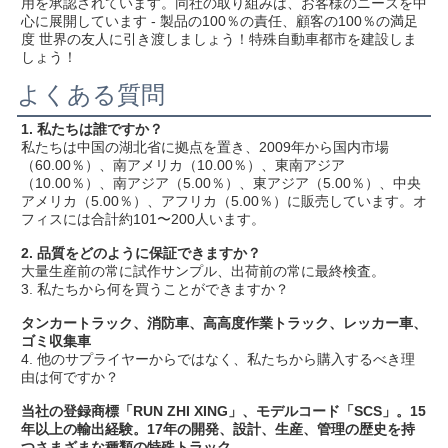
用を承認されています。同社の取り組みは、お客様のニーズを中
心に展開しています - 製品の100％の責任、顧客の100％の満足
度 世界の友人に引き渡しましょう！特殊自動車都市を建設しま
しょう！
よくある質問
1. 私たちは誰ですか？
私たちは中国の湖北省に拠点を置き、2009年から国内市場
（60.00％）、南アメリカ（10.00％）、東南アジア
（10.00％）、南アジア（5.00％）、東アジア（5.00％）、中央
アメリカ（5.00％）、アフリカ（5.00％）に販売しています。オ
フィスには合計約101〜200人います。
2. 品質をどのように保証できますか？
大量生産前の常に試作サンプル、出荷前の常に最終検査。
3. 私たちから何を買うことができますか？
タンカートラック、消防車、高高度作業トラック、レッカー車、
ゴミ収集車
4. 他のサプライヤーからではなく、私たちから購入するべき理
由は何ですか？
当社の登録商標「RUN ZHI XING」、モデルコード「SCS」。15
年以上の輸出経験。17年の開発、設計、生産、管理の歴史を持
つさまざまな種類の特殊トラック。