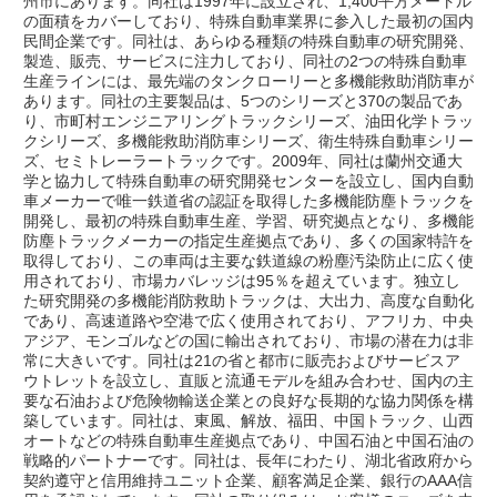
州市にあります。同社は1997年に設立され、1,400平方メートル
の面積をカバーしており、特殊自動車業界に参入した最初の国内
民間企業です。同社は、あらゆる種類の特殊自動車の研究開発、
製造、販売、サービスに注力しており、同社の2つの特殊自動車
生産ラインには、最先端のタンクローリーと多機能救助消防車が
あります。同社の主要製品は、5つのシリーズと370の製品であ
り、市町村エンジニアリングトラックシリーズ、油田化学トラッ
クシリーズ、多機能救助消防車シリーズ、衛生特殊自動車シリー
ズ、セミトレーラートラックです。2009年、同社は蘭州交通大
学と協力して特殊自動車の研究開発センターを設立し、国内自動
車メーカーで唯一鉄道省の認証を取得した多機能防塵トラックを
開発し、最初の特殊自動車生産、学習、研究拠点となり、多機能
防塵トラックメーカーの指定生産拠点であり、多くの国家特許を
取得しており、この車両は主要な鉄道線の粉塵汚染防止に広く使
用されており、市場カバレッジは95％を超えています。独立し
た研究開発の多機能消防救助トラックは、大出力、高度な自動化
であり、高速道路や空港で広く使用されており、アフリカ、中央
アジア、モンゴルなどの国に輸出されており、市場の潜在力は非
常に大きいです。同社は21の省と都市に販売およびサービスア
ウトレットを設立し、直販と流通モデルを組み合わせ、国内の主
要な石油および危険物輸送企業との良好な長期的な協力関係を構
築しています。同社は、東風、解放、福田、中国トラック、山西
オートなどの特殊自動車生産拠点であり、中国石油と中国石油の
戦略的パートナーです。同社は、長年にわたり、湖北省政府から
契約遵守と信用維持ユニット企業、顧客満足企業、銀行のAAA信