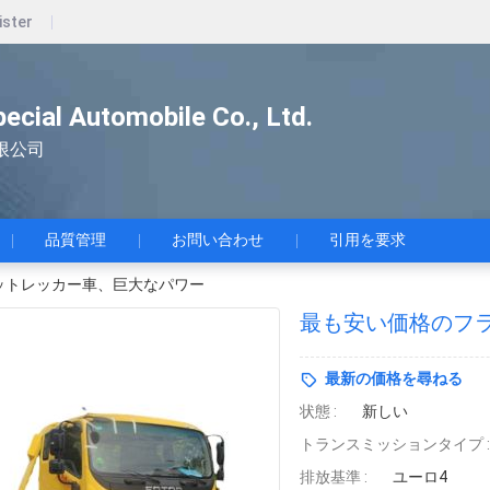
ister
pecial Automobile Co., Ltd.
限公司
品質管理
お問い合わせ
引用を要求
ットレッカー車、巨大なパワー
最も安い価格のフ
最新の価格を尋ねる
状態 :
新しい
トランスミッションタイプ :
排放基準 :
ユーロ4