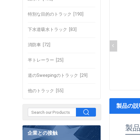
特別な目的のトラック
[190]
下水道吸水トラック
[83]
消防車
[72]
半トレーラー
[25]
道のSweepingのトラック
[29]
他のトラック
[55]
製品の説
製
企業との接触