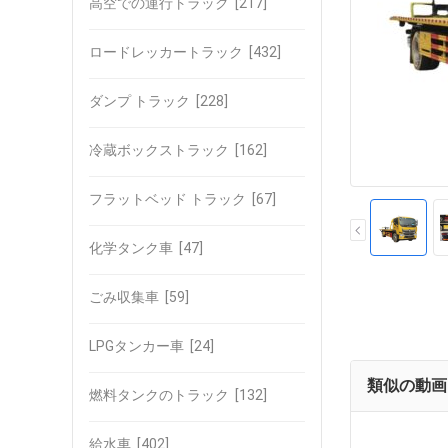
高空での運行トラック
[217]
ロードレッカートラック
[432]
ダンプ トラック
[228]
冷蔵ボックストラック
[162]
フラットベッド トラック
[67]
化学タンク車
[47]
ごみ収集車
[59]
LPGタンカー車
[24]
類似の動画
燃料タンクのトラック
[132]
給水車
[402]