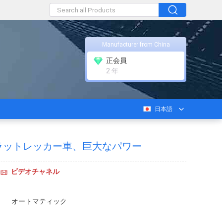
Manufacturer from China
正会員
2 年
日本語
ラットレッカー車、巨大なパワー
ビデオチャネル
オートマティック