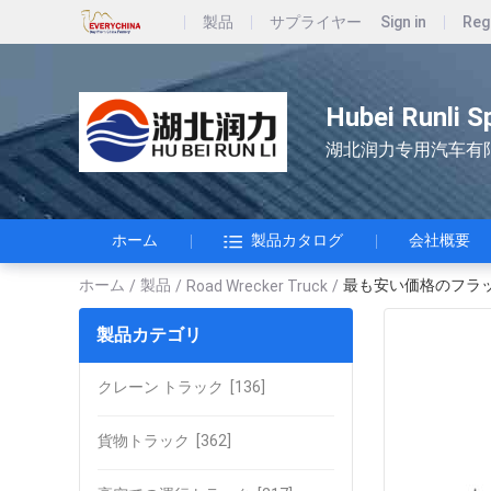
製品
サプライヤー
Sign in
Reg
Hubei Runli S
湖北润力专用汽车有
ホーム
製品カタログ
会社概要
ホーム
製品
最も安い価格のフラ
/
/
Road Wrecker Truck
/
製品カテゴリ
クレーン トラック
[136]
貨物トラック
[362]