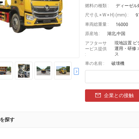
燃料の種類 :
ディーゼル
尺寸 (L × W × H) (mm) :
9
車両総重量 :
16000
原産地 :
湖北,中国
現地設置 ビ
アフターサ
運用・研修
ービス提供
ス
:
車の名前 :
破壊機
企業との接触
を探す