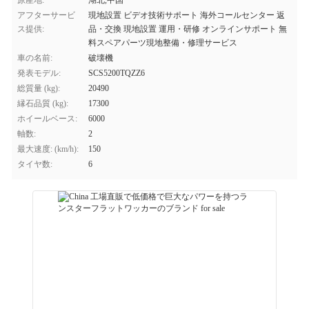
原産地:
湖北,中国
アフターサービ
現地設置 ビデオ技術サポート 海外コールセンター 返
ス提供:
品・交換 現地設置 運用・研修 オンラインサポート 無
料スペアパーツ現地整備・修理サービス
車の名前:
破壊機
発表モデル:
SCS5200TQZZ6
総質量 (kg):
20490
縁石品質 (kg):
17300
ホイールベース:
6000
軸数:
2
最大速度: (km/h):
150
タイヤ数:
6