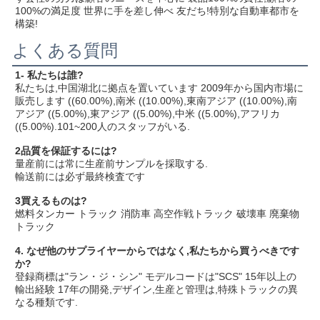
100%の満足度 世界に手を差し伸べ 友だち!特別な自動車都市を
構築!
よくある質問
1- 私たちは誰?
私たちは,中国湖北に拠点を置いています 2009年から国内市場に
販売します ((60.00%),南米 ((10.00%),東南アジア ((10.00%),南
アジア ((5.00%),東アジア ((5.00%),中米 ((5.00%),アフリカ 
((5.00%).101~200人のスタッフがいる.
2品質を保証するには?
量産前には常に生産前サンプルを採取する.
輸送前には必ず最終検査です
3買えるものは?
燃料タンカー トラック 消防車 高空作戦トラック 破壊車 廃棄物
トラック
4. なぜ他のサプライヤーからではなく,私たちから買うべきです
か?
登録商標は"ラン・ジ・シン" モデルコードは"SCS" 15年以上の
輸出経験 17年の開発,デザイン,生産と管理は,特殊トラックの異
なる種類です.