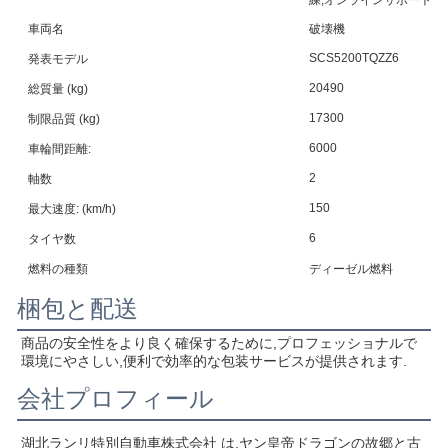
練,オンラインサポート,
車両名
破壊機
SCS5200TQZZ6
発表モデル
20490
総質量 (kg)
17300
制限品質 (kg)
6000
車輪間距離:
2
軸数
150
最大速度: (km/h)
6
タイヤ数
燃料の種類
ディーゼル燃料
梱包と配送
商品の安全性をより良く確保するために,プロフェッショナルで
環境にやさしい,便利で効率的な包装サービスが提供されます.
会社プロフィール
湖北ランリ特別自動車株式会社 は,ヤン皇帝ドラゴンの故郷と古