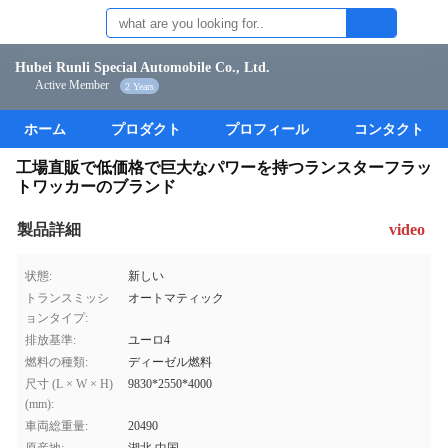
Hubei Runli Special Automobile Co., Ltd.
Active Member
2 Years
ホーム
プロダクト
プロフィール
コンタクト
工場直販で低価格で巨大なパワーを持つランスターフラッ
トワッカーのブランド
製品詳細
video
状態:
新しい
トランスミッシ
オートマティック
ョンタイプ:
排放基準:
ユーロ4
燃料の種類:
ディーゼル燃料
尺寸 (L × W × H)
9830*2550*4000
(mm):
車両総重量:
20490