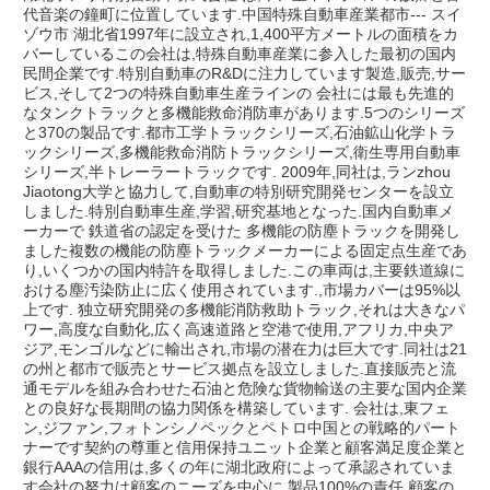
代音楽の鐘町に位置しています.中国特殊自動車産業都市--- スイ
ゾウ市 湖北省1997年に設立され,1,400平方メートルの面積をカ
バーしているこの会社は,特殊自動車産業に参入した最初の国内
民間企業です.特別自動車のR&Dに注力しています製造,販売,サー
ビス,そして2つの特殊自動車生産ラインの 会社には最も先進的
なタンクトラックと多機能救命消防車があります.5つのシリーズ
と370の製品です.都市工学トラックシリーズ,石油鉱山化学トラ
ックシリーズ,多機能救命消防トラックシリーズ,衛生専用自動車
シリーズ,半トレーラートラックです. 2009年,同社は,ランzhou 
Jiaotong大学と協力して,自動車の特別研究開発センターを設立
しました.特別自動車生産,学習,研究基地となった.国内自動車メ
ーカーで 鉄道省の認定を受けた 多機能の防塵トラックを開発し
ました複数の機能の防塵トラックメーカーによる固定点生産であ
り,いくつかの国内特許を取得しました.この車両は,主要鉄道線に
おける塵汚染防止に広く使用されています.,市場カバーは95%以
上です. 独立研究開発の多機能消防救助トラック,それは大きなパ
ワー,高度な自動化,広く高速道路と空港で使用,アフリカ,中央ア
ジア,モンゴルなどに輸出され,市場の潜在力は巨大です.同社は21
の州と都市で販売とサービス拠点を設立しました.直接販売と流
通モデルを組み合わせた石油と危険な貨物輸送の主要な国内企業
との良好な長期間の協力関係を構築しています. 会社は,東フェ
ン,ジファン,フォトンシノペックとペトロ中国との戦略的パート
ナーです契約の尊重と信用保持ユニット企業と顧客満足度企業と
銀行AAAの信用は,多くの年に湖北政府によって承認されていま
す会社の努力は顧客のニーズを中心に 製品100%の責任,顧客の