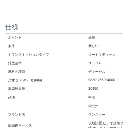
仕様
ポイント
価値
条件
新しい
トランスミッションタイプ
オートマティック
排放基準
ユーロ4
燃料の種類
ディーゼル
9830*2550*4000
尺寸 (L × W × H) (mm)
20490
車両総重量
産地
中国
湖北州
ブランド名
ランスター
現地設置,ビデオ技術サポ
販売後サービス