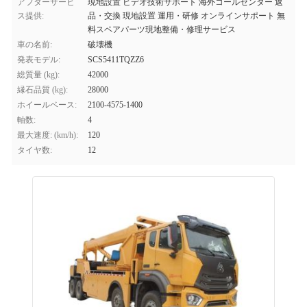
アフターサービ
現地設置 ビデオ技術サポート 海外コールセンター 返
ス提供:
品・交換 現地設置 運用・研修 オンラインサポート 無
料スペアパーツ現地整備・修理サービス
車の名前:
破壊機
発表モデル:
SCS5411TQZZ6
総質量 (kg):
42000
縁石品質 (kg):
28000
ホイールベース:
2100-4575-1400
軸数:
4
最大速度: (km/h):
120
タイヤ数:
12