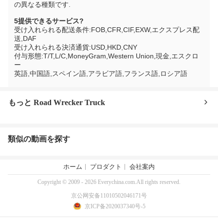
の異なる種類です.
5提供できるサービス?
受け入れられる配送条件:FOB,CFR,CIF,EXW,エクスプレス配
送,DAF
受け入れられる決済通貨:USD,HKD,CNY
付与形態:T/T,L/C,MoneyGram,Western Union,現金,エスクロ
ー
英語,中国語,スペイン語,アラビア語,フランス語,ロシア語
もっと Road Wrecker Truck
類似の動画を探す
ホーム
プロダクト
会社案内
Copyright © 2009 - 2026 Everychina.com.All rights reserved.
京公网安备11010502046171号
京ICP备2020037340号-5