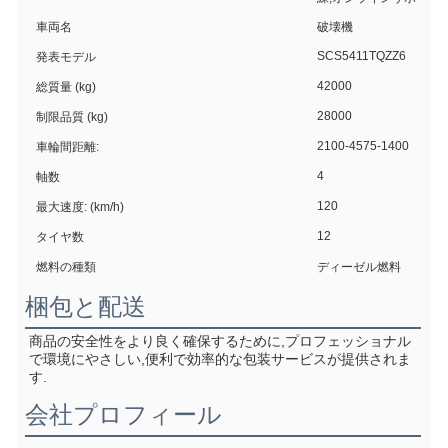
車両名
破壊機
SCS5411TQZZ6
発表モデル
42000
総質量 (kg)
28000
制限品質 (kg)
2100-4575-1400
車輪間距離:
4
軸数
120
最大速度: (km/h)
12
タイヤ数
燃料の種類
ディーゼル燃料
梱包と配送
商品の安全性をより良く確保するために,プロフェッショナル
で環境にやさしい,便利で効率的な包装サービスが提供されま
す.
会社プロフィール