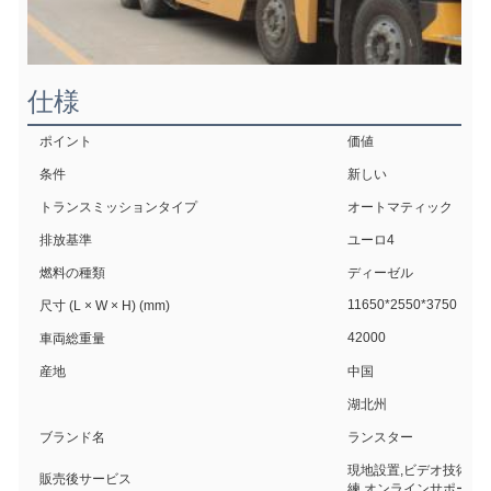
仕様
ポイント
価値
条件
新しい
トランスミッションタイプ
オートマティック
排放基準
ユーロ4
燃料の種類
ディーゼル
11650*2550*3750
尺寸 (L × W × H) (mm)
42000
車両総重量
産地
中国
湖北州
ブランド名
ランスター
現地設置,ビデオ技術サポ
販売後サービス
練,オンラインサポート