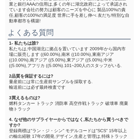
業と銀行AAAの信用は,多くの年に湖北政府によって承認され
ています会社の努力は顧客のニーズを中心に 製品100%の責
任,顧客の100%の満足度 世界に手を差し伸べ 友だち!特別な自
動車都市を構築!
よくある質問
1- 私たちは誰?
私たちは,中国湖北に拠点を置いています 2009年から国内市
場に販売します ((60.00%),南米 ((10.00%),東南アジア 
((10.00%),南アジア ((5.00%),東アジア ((5.00%),中米 
((5.00%),アフリカ ((5.00%).101~200人のスタッフがいる.
2品質を保証するには?
量産前には常に生産前サンプルを採取する.
輸送前には必ず最終検査です
3買えるものは?
燃料タンカー トラック 消防車 高空作戦トラック 破壊車 廃棄
物トラック
4. なぜ他のサプライヤーからではなく,私たちから買うべきで
すか?
登録商標は"ラン・ジ・シン" モデルコードは"SCS" 15年以上
の輸出経験 17年の開発,デザイン,生産と管理は,特殊トラック