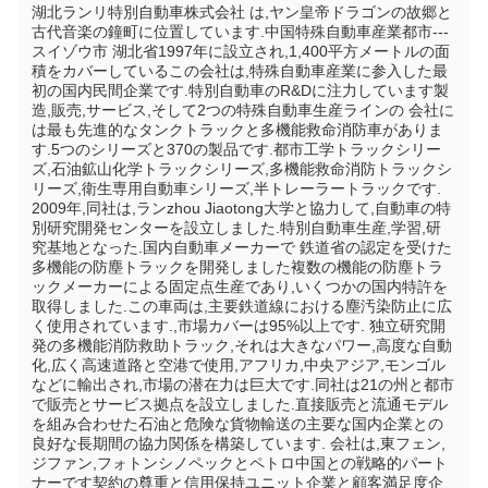
湖北ランリ特別自動車株式会社 は,ヤン皇帝ドラゴンの故郷と
古代音楽の鐘町に位置しています.中国特殊自動車産業都市--- 
スイゾウ市 湖北省1997年に設立され,1,400平方メートルの面
積をカバーしているこの会社は,特殊自動車産業に参入した最
初の国内民間企業です.特別自動車のR&Dに注力しています製
造,販売,サービス,そして2つの特殊自動車生産ラインの 会社に
は最も先進的なタンクトラックと多機能救命消防車がありま
す.5つのシリーズと370の製品です.都市工学トラックシリー
ズ,石油鉱山化学トラックシリーズ,多機能救命消防トラックシ
リーズ,衛生専用自動車シリーズ,半トレーラートラックです. 
2009年,同社は,ランzhou Jiaotong大学と協力して,自動車の特
別研究開発センターを設立しました.特別自動車生産,学習,研
究基地となった.国内自動車メーカーで 鉄道省の認定を受けた 
多機能の防塵トラックを開発しました複数の機能の防塵トラ
ックメーカーによる固定点生産であり,いくつかの国内特許を
取得しました.この車両は,主要鉄道線における塵汚染防止に広
く使用されています.,市場カバーは95%以上です. 独立研究開
発の多機能消防救助トラック,それは大きなパワー,高度な自動
化,広く高速道路と空港で使用,アフリカ,中央アジア,モンゴル
などに輸出され,市場の潜在力は巨大です.同社は21の州と都市
で販売とサービス拠点を設立しました.直接販売と流通モデル
を組み合わせた石油と危険な貨物輸送の主要な国内企業との
良好な長期間の協力関係を構築しています. 会社は,東フェン,
ジファン,フォトンシノペックとペトロ中国との戦略的パート
ナーです契約の尊重と信用保持ユニット企業と顧客満足度企