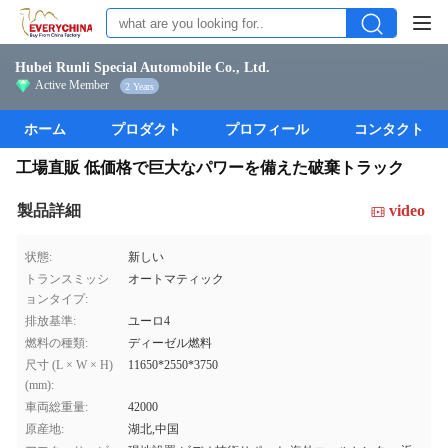
Hubei Runli Special Automobile Co., Ltd.
Active Member
2 Years
ホーム
プロダクト
プロフィール
コンタクト
工場直販 低価格で巨大なパワーを備えた破棄トラック
製品詳細
video
状態:
新しい
トランスミッシ
オートマティック
ョンタイプ:
排放基準:
ユーロ4
燃料の種類:
ディーゼル燃料
尺寸 (L × W × H)
11650*2550*3750
(mm):
車両総重量:
42000
原産地:
湖北,中国