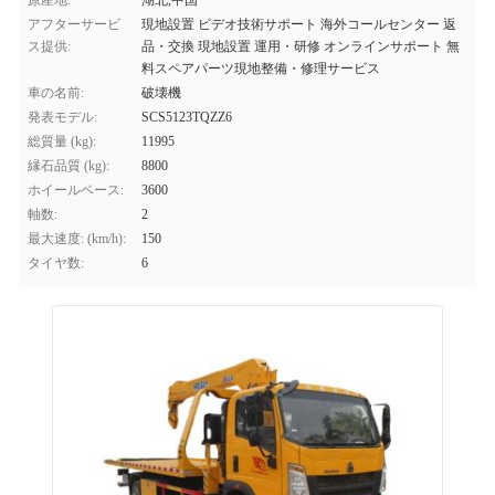
原産地:
湖北,中国
アフターサービ
現地設置 ビデオ技術サポート 海外コールセンター 返
ス提供:
品・交換 現地設置 運用・研修 オンラインサポート 無
料スペアパーツ現地整備・修理サービス
車の名前:
破壊機
発表モデル:
SCS5123TQZZ6
総質量 (kg):
11995
縁石品質 (kg):
8800
ホイールベース:
3600
軸数:
2
最大速度: (km/h):
150
タイヤ数:
6