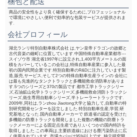
梱包と配送
商品の安全性をより良く確保するために,プロフェッショナル
で環境にやさしい,便利で効率的な包装サービスが提供されま
す.
会社プロフィール
湖北ランリ特別自動車株式会社 は,ヤン皇帝ドラゴンの故郷と
古代音楽の鐘町に位置しています.中国特殊自動車産業都市--- 
スイゾウ市 湖北省1997年に設立され,1,400平方メートルの面
積をカバーしているこの会社は,特殊自動車産業に参入した最
初の国内民間企業です.特別自動車のR&Dに注力しています製
造,販売,サービス,そして2つの特殊自動車生産ラインの 会社に
は最も先進的なタンクトラックと多機能救命消防車がありま
す.5つのシリーズと370の製品です.都市工学トラックシリー
ズ,石油鉱山化学トラックシリーズ,多機能救命消防トラックシ
リーズ,衛生専用自動車シリーズ,半トレーラートラックです. 
2009年,同社は,ランzhou Jiaotong大学と協力して,自動車の特
別研究開発センターを設立しました.特別自動車生産,学習,研
究基地となった.国内自動車メーカーで 鉄道省の認定を受けた 
多機能の防塵トラックを開発しました複数の機能の防塵トラ
ックメーカーによる固定点生産であり,いくつかの国内特許を
取得しました.この車両は,主要鉄道線における塵汚染防止に広
く使用されています.,市場カバーは95%以上です. 独立研究開