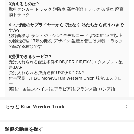
3買えるものは?
燃料タンカー トラック 消防車 高空作戦トラック 破壊車 廃棄
物トラック
4. なぜ他のサプライヤーからではなく,私たちから買うべきで
すか?
登録商標は"ラン・ジ・シン" モデルコードは"SCS" 15年以上
の輸出経験 17年の開発,デザイン,生産と管理は,特殊トラック
の異なる種類です.
5提供できるサービス?
受け入れられる配送条件:FOB,CFR,CIF,EXW,エクスプレス配
送,DAF
受け入れられる決済通貨:USD,HKD,CNY
付与形態:T/T,L/C,MoneyGram,Western Union,現金,エスクロ
ー
英語,中国語,スペイン語,アラビア語,フランス語,ロシア語
もっと Road Wrecker Truck
類似の動画を探す