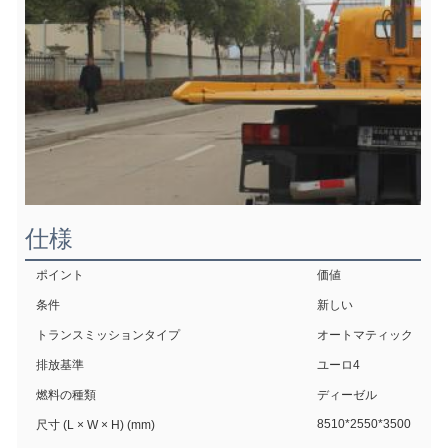
仕様
ポイント
価値
条件
新しい
トランスミッションタイプ
オートマティック
排放基準
ユーロ4
燃料の種類
ディーゼル
8510*2550*3500
尺寸 (L × W × H) (mm)