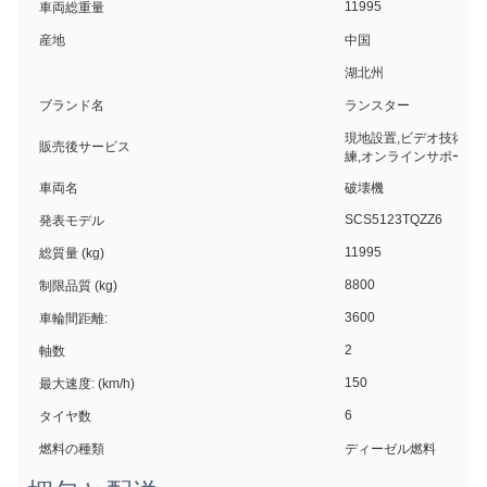
11995
車両総重量
産地
中国
湖北州
ブランド名
ランスター
現地設置,ビデオ技術サポ
販売後サービス
練,オンラインサポート
車両名
破壊機
SCS5123TQZZ6
発表モデル
11995
総質量 (kg)
8800
制限品質 (kg)
3600
車輪間距離:
2
軸数
150
最大速度: (km/h)
6
タイヤ数
燃料の種類
ディーゼル燃料