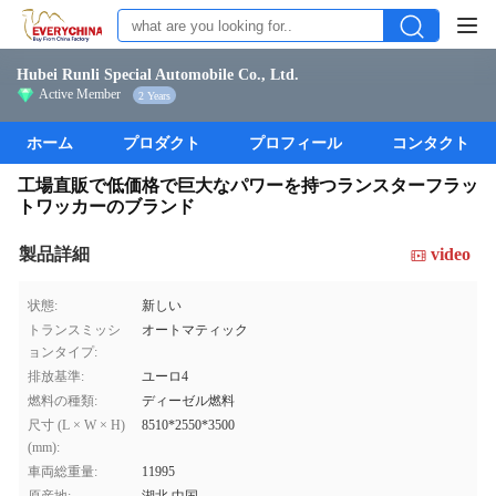
Hubei Runli Special Automobile Co., Ltd.
Active Member
2 Years
ホーム
プロダクト
プロフィール
コンタクト
工場直販で低価格で巨大なパワーを持つランスターフラッ
トワッカーのブランド
製品詳細
video
状態:
新しい
トランスミッシ
オートマティック
ョンタイプ:
排放基準:
ユーロ4
燃料の種類:
ディーゼル燃料
尺寸 (L × W × H)
8510*2550*3500
(mm):
車両総重量:
11995