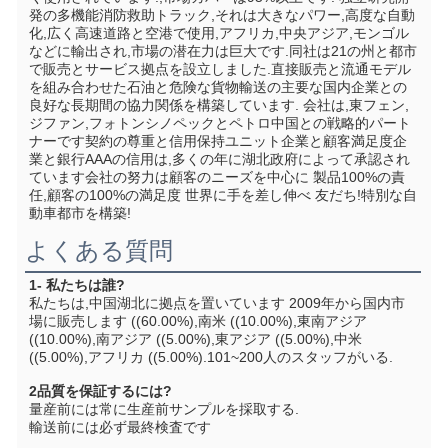
発の多機能消防救助トラック,それは大きなパワー,高度な自動
化,広く高速道路と空港で使用,アフリカ,中央アジア,モンゴル
などに輸出され,市場の潜在力は巨大です.同社は21の州と都市
で販売とサービス拠点を設立しました.直接販売と流通モデル
を組み合わせた石油と危険な貨物輸送の主要な国内企業との
良好な長期間の協力関係を構築しています. 会社は,東フェン,
ジファン,フォトンシノペックとペトロ中国との戦略的パート
ナーです契約の尊重と信用保持ユニット企業と顧客満足度企
業と銀行AAAの信用は,多くの年に湖北政府によって承認され
ています会社の努力は顧客のニーズを中心に 製品100%の責
任,顧客の100%の満足度 世界に手を差し伸べ 友だち!特別な自
動車都市を構築!
よくある質問
1- 私たちは誰?
私たちは,中国湖北に拠点を置いています 2009年から国内市
場に販売します ((60.00%),南米 ((10.00%),東南アジア 
((10.00%),南アジア ((5.00%),東アジア ((5.00%),中米 
((5.00%),アフリカ ((5.00%).101~200人のスタッフがいる.
2品質を保証するには?
量産前には常に生産前サンプルを採取する.
輸送前には必ず最終検査です