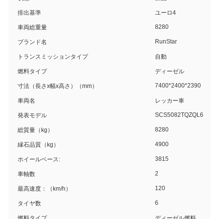
排出基準
ユーロ4
8280
車両総重量
RunStar
ブランド名
トランスミッションタイプ
自動
燃料タイプ
ディーゼル
7400*2400*2390
寸法（長さx幅x高さ）（mm）
車両名
レッカー車
SCS5082TQZQL6
発表モデル
8280
総質量（kg）
4900
縁石品質（kg）
3815
ホイールベース:
2
車軸数
120
最高速度：（km/h）
6
タイヤ数
燃料タイプ
ディーゼル燃料