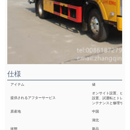
仕様
アイテム
値
オンサイト設置、ビデ
提供されるアフターサービス
設置、試運転とトレー
ンテナンスと修理サー
原産地
中国
湖北
状態
新品