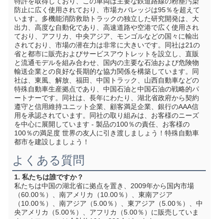
特許を取得しており、この車両は主要な鉄道路線の粉塵汚染
防止に広く使用されており、市場カバレッジは95％を超えて
います。多機能消防救助トラックの独立した研究開発は、大
出力、高度な自動化であり、高速道路や空港で広く使用され
ており、アフリカ、中央アジア、モンゴルなどの国々に輸出
されており、市場の潜在力は非常に大きいです。同社は21の
省と都市に販売およびサービスアウトレットを設立し、直販
と流通モデルを組み合わせ、国内の主要な石油および危険物
輸送企業との良好な長期的な協力関係を構築しています。同
社は、東風、解放、福田、中国トラック、山西自動車などの
特殊自動車生産拠点であり、中国石油と中国石油の戦略的パ
ートナーです。同社は、長年にわたり、湖北省政府から契約
遵守と信用維持ユニット企業、顧客満足企業、銀行のAAA信
用を承認されています。同社の取り組みは、お客様のニーズ
を中心に展開しています - 製品の100％の責任、お客様の
100％の満足度 世界の友人に引き渡しましょう！特殊自動車
都市を建設しましょう！
よくある質問
1. 私たちは誰ですか？
私たちは中国の湖北省に拠点を置き、2009年から国内市場
（60.00％）、南アメリカ（10.00％）、東南アジア
（10.00％）、南アジア（5.00％）、東アジア（5.00％）、中
央アメリカ（5.00％）、アフリカ（5.00％）に販売していま