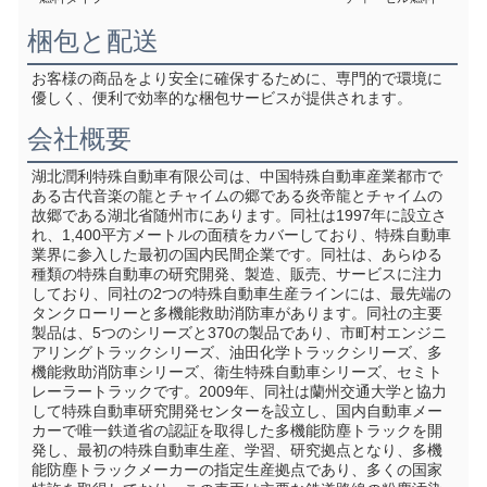
梱包と配送
お客様の商品をより安全に確保するために、専門的で環境に
優しく、便利で効率的な梱包サービスが提供されます。
会社概要
湖北潤利特殊自動車有限公司は、中国特殊自動車産業都市で
ある古代音楽の龍とチャイムの郷である炎帝龍とチャイムの
故郷である湖北省随州市にあります。同社は1997年に設立さ
れ、1,400平方メートルの面積をカバーしており、特殊自動車
業界に参入した最初の国内民間企業です。同社は、あらゆる
種類の特殊自動車の研究開発、製造、販売、サービスに注力
しており、同社の2つの特殊自動車生産ラインには、最先端の
タンクローリーと多機能救助消防車があります。同社の主要
製品は、5つのシリーズと370の製品であり、市町村エンジニ
アリングトラックシリーズ、油田化学トラックシリーズ、多
機能救助消防車シリーズ、衛生特殊自動車シリーズ、セミト
レーラートラックです。2009年、同社は蘭州交通大学と協力
して特殊自動車研究開発センターを設立し、国内自動車メー
カーで唯一鉄道省の認証を取得した多機能防塵トラックを開
発し、最初の特殊自動車生産、学習、研究拠点となり、多機
能防塵トラックメーカーの指定生産拠点であり、多くの国家