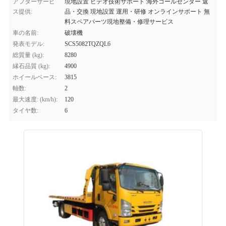
アフターサービ
現地設置 ビデオ技術サポート 海外コールセンター 返
ス提供:
品・交換 現地設置 運用・研修 オンラインサポート 無
料スペアパーツ現地整備・修理サービス
車の名前:
破壊機
発表モデル:
SCS5082TQZQL6
総質量 (kg):
8280
縁石品質 (kg):
4900
ホイールベース:
3815
軸数:
2
最大速度: (km/h):
120
タイヤ数:
6