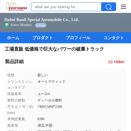
Hubei Runli Special Automobile Co., Ltd.
Active Member
2 Years
ホーム
プロダクト
プロフィール
コンタクト
工場直販 低価格で巨大なパワーの破棄トラック
製品詳細
video
状態:
新しい
トランスミッシ
オートマティック
ョンタイプ:
排放基準:
ユーロ4
燃料の種類:
ディーゼル燃料
尺寸 (L × W × H)
7400*2400*2390
(mm):
車両総重量:
8280
原産地:
湖北,中国