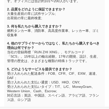
す。オフィスには合計約101〜200人がいます。
2. 品質をどのように保証できますか？
大量生産前の常に試作サンプル;
出荷前の常に最終検査;
3. 何を私たちから購入できますか？
燃料タンカー車、消防車、高高度作業車、レッカー車、ゴミ
収集車
4. 他のサプライヤーからではなく、私たちから購入するべき
理由は何ですか？
当社の登録商標「RUN ZHI XING」、モデルコード
「SCS」。15年以上の輸出経験。17年の開発、設計、生産、
管理の歴史は、さまざまな種類の特殊トラックです。
5. どのようなサービスを提供できますか？
受け入れられた配送条件：FOB、CFR、CIF、EXW、速達、
DAF；
受け入れられた支払い通貨：USD、HKD、CNY;
受け入れられた支払いタイプ：T/T、L/C、MoneyGram、
Western Union、Cash、Escrow;
対応言語：英語、中国語、スペイン語、アラビア語、フラン
ス語、ロシア語