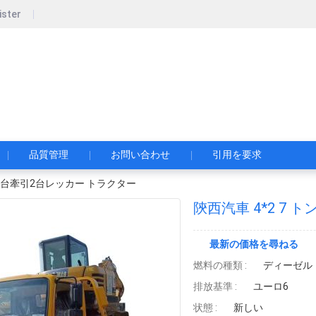
ister
pecial Automobile Co., Ltd.
限公司
品質管理
お問い合わせ
引用を要求
ン 1台牽引2台レッカー トラクター
最新の価格を尋ねる
燃料の種類 :
ディーゼル
排放基準 :
ユーロ6
状態 :
新しい