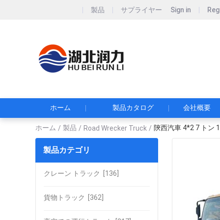
製品
サプライヤー
Sign in
Reg
Hubei Runli S
湖北润力专用汽车有
ホーム
製品カタログ
会社概要
ホーム
製品
陝西汽車 4*2 7 ト
/
/
Road Wrecker Truck
/
製品カテゴリ
クレーン トラック
[136]
貨物トラック
[362]