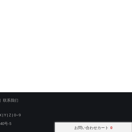
联系我们
X
|
Y
|
Z
|
0~9
40号-5
お問い合わせカート
0