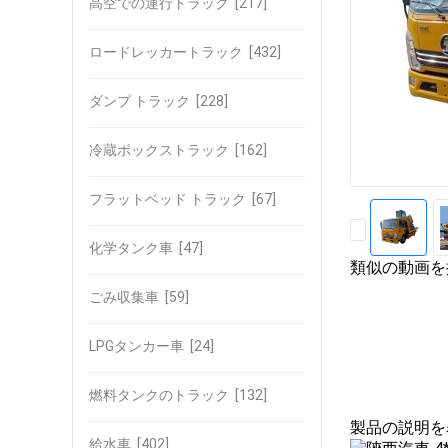
高空での運行トラック
[217]
ロードレッカートラック
[432]
ダンプ トラック
[228]
冷蔵ボックストラック
[162]
フラットベッド トラック
[67]
化学タンク車
[47]
類似の動画を
ごみ収集車
[59]
LPGタンカー車
[24]
燃料タンクのトラック
[132]
製品の説明を
給水車
[402]