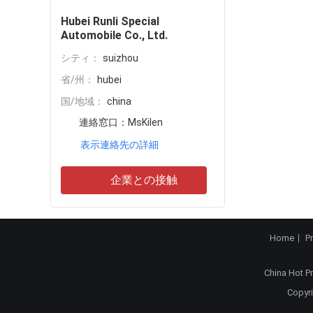
Hubei Runli Special
Automobile Co., Ltd.
シティ：
suizhou
省/州：
hubei
国/地域：
china
連絡窓口：
MsKilen
表示連絡先の詳細
企業との接触
Home
P
China Hot P
Copyri