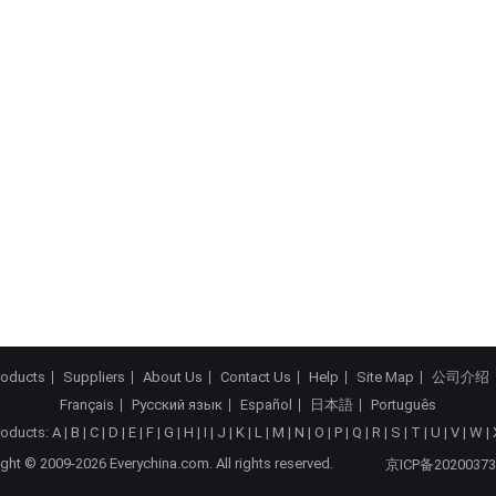
roducts
Suppliers
About Us
Contact Us
Help
Site Map
公司介绍
Français
Русский язык
Español
日本語
Português
roducts:
A
|
B
|
C
|
D
|
E
|
F
|
G
|
H
|
I
|
J
|
K
|
L
|
M
|
N
|
O
|
P
|
Q
|
R
|
S
|
T
|
U
|
V
|
W
|
ght © 2009-2026 Everychina.com. All rights reserved.
京ICP备20200373