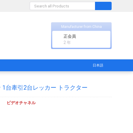
Manufacturer from China
正会員
2 年
日本語
陝西汽車 4*2 7 トン 1台牽引2台レッカー トラクター
ビデオチャネル