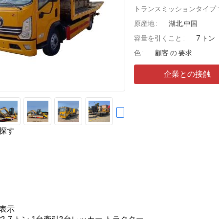
トランスミッションタイプ :
原産地 :
湖北,中国
容量を引くこと :
7 トン
色 :
顧客 の 要求
企業との接触
探す
表示