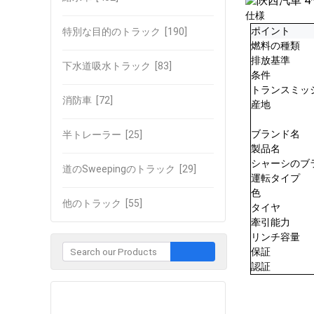
仕様
特別な目的のトラック
[190]
ポイント
燃料の種類
排放基準
下水道吸水トラック
[83]
条件
トランスミッ
消防車
[72]
産地
半トレーラー
[25]
ブランド名
製品名
シャーシのブ
道のSweepingのトラック
[29]
運転タイプ
色
他のトラック
[55]
タイヤ
牽引能力
リンチ容量
保証
認証
企業との接触