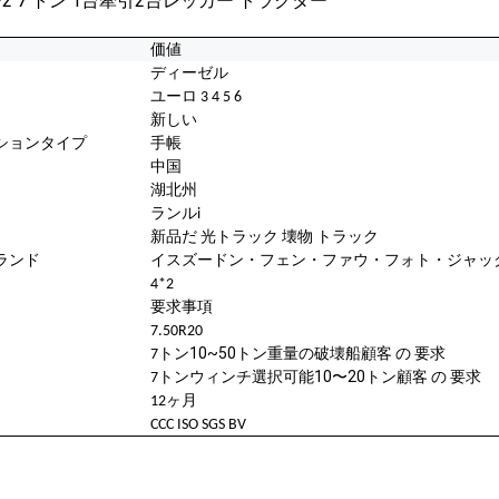
価値
ディーゼル
ユーロ 3 4 5 6
新しい
ションタイプ
手帳
中国
湖北州
ランル
i
新品だ
光
トラック 壊物 トラック
ランド
イスズー
ドン・フェン・ファウ・フォト・ジャッ
4
*2
要求事項
7.
50
R
20
10~50トン重量の破壊船
7
トン
顧客 の 要求
選択可能10〜20トン
7
トンウィンチ
顧客 の 要求
12ヶ月
CCC ISO SGS BV