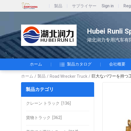
製品
サプライヤー
Sign in
Reg
Hubei Runli S
湖北润力专用汽车有
ホーム
製品カタログ
会社概要
ホーム
製品
巨大なパワーを持つ
/
/
Road Wrecker Truck
/
製品カテゴリ
クレーン トラック
[136]
貨物トラック
[362]