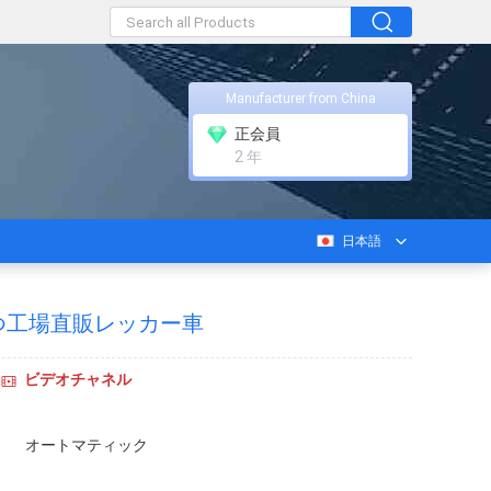
Manufacturer from China
正会員
2 年
日本語
つ工場直販レッカー車
ビデオチャネル
オートマティック