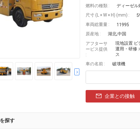
燃料の種類 :
ディーゼル
尺寸 (L × W × H) (mm) :
5
車両総重量 :
11995
原産地 :
湖北,中国
現地設置 ビ
アフターサ
運用・研修
ービス提供
ス
:
車の名前 :
破壊機
企業との接触
を探す