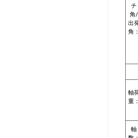
チ
角
出
角
軸
重
軸