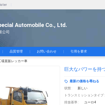
ister
pecial Automobile Co., Ltd.
限公司
品質管理
お問い合わせ
引用を要求
工場直販レッカー車
巨大なパワーを持
最新の価格を尋ねる
状態 :
新しい
トランスミッションタイプ :
排放基準 :
ユーロ4