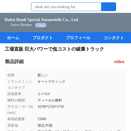
Hubei Runli Special Automobile Co., Ltd.
Active Member
2 Years
ホーム
プロダクト
プロフィール
コンタクト
工場直販 巨大パワーで低コストの破棄トラック
製品詳細
video
状態:
新しい
トランスミッシ
オートマティック
ョンタイプ:
排放基準:
ユーロ4
燃料の種類:
ディーゼル燃料
尺寸 (L × W × H)
10780*2550*3750
(mm):
車両総重量:
25000
原産地:
湖北,中国