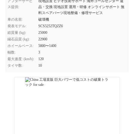
アフターサービ
現地設置 ビデオ技術サポート 海外コールセンター 返
ス提供:
品・交換 現地設置 運用・研修 オンラインサポート 無
料スペアパーツ現地整備・修理サービス
車の名前:
破壊機
発表モデル:
SCS5252TQZZ6
総質量 (kg):
25000
縁石品質 (kg):
22900
ホイールベース:
5800〜1400
軸数:
3
最大速度: (km/h):
120
タイヤ数:
10