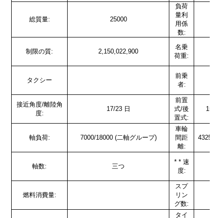
負荷
量利
総質量:
25000
用係
数:
名乗
制限の質:
2,150,022,900
荷重:
前乗
タクシー
者:
前置
接近角度/離陸角
17/23 日
式/後
150
度:
置式:
車輪
軸負荷:
7000/18000 (二軸グループ)
間距
4325+1
離:
* * 速
軸数:
三つ
度:
スプ
燃料消費量:
リン
グ数:
タイ