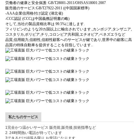
労働者の健康と安全保護: GB/T28001-2011/OHSAS18001:2007
販売後のサービス:GB/T27922-2011 ((中国国家標準)
-AAA企業信用格付け認定 (湖北省)
-CCC認証 (CCCは中国義務証明書の略)
そして,当社の製品資格比率は 99.5%に達します.
フィリピンのような20カ国以上に輸出されています.
,
カンボジア
,
タンザニア
,
コスタリカ
,
ボリビア
,
チリ
,
コロンビア共和国
,
エチオピア
,
ベネズエラなど
品質,信用能力,信頼性,信頼性顧客へのサービスが鍵であり,世界中の顧客に高
品質の特殊自動車を提供することを目指しています..
私たちのサービス
1完全かつ温かいサービス 販売前,販売後,技術指導など
2. 24時間熱い電話が待っています
3できるだけ頑張る限り お世話になります