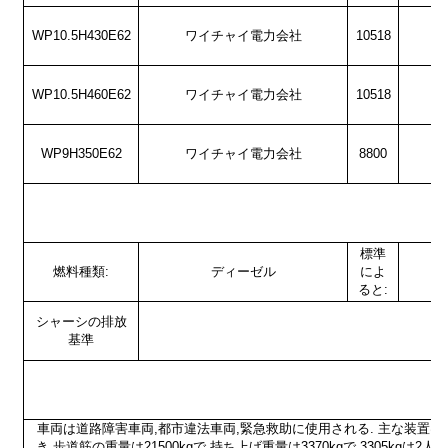
WP10.5H430E62
ワイチャイ電力会社
10518
WP10.5H460E62
ワイチャイ電力会社
10518
WP9H350E62
ワイチャイ電力会社
8800
車
標準
燃料種類:
ディーゼル
によ
ると:
シャーシの排放
基準
車両は道路障害車両,都市違法車両,緊急救助に使用される. 主な装置は
き,歩道筋の重量は21500kgで,持ち上げ重量は3370kgで,3305kg