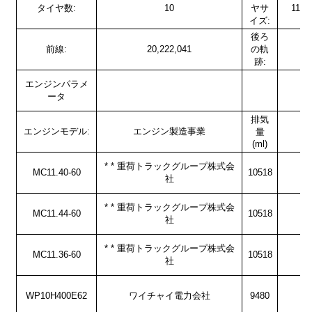
タイヤ数:
10
ヤサ
11.0
イズ:
後ろ
前線:
20,222,041
の軌
跡:
エンジンパラメ
ータ
排気
エンジンモデル:
エンジン製造事業
量
(ml)
* * 重荷トラックグループ株式会
MC11.40-60
10518
社
* * 重荷トラックグループ株式会
MC11.44-60
10518
社
* * 重荷トラックグループ株式会
MC11.36-60
10518
社
WP10H400E62
ワイチャイ電力会社
9480