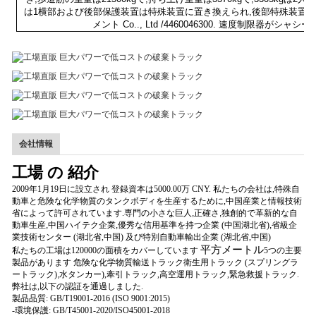
は1横部および後部保護装置は特殊装置に置き換えられ,後部特殊装置の高度は地
メント Co.., Ltd /4460046300. 速度制限
会社情報
工場 の 紹介
2009年1月19日に設立され 登録資本は5000.00万 CNY. 私たちの会社は,特殊自
動車と危険な化学物質のタンクボディを生産するために,中国産業と情報技術
省によって許可されています.専門の小さな巨人
,
正確さ
,
独創的で革新的な自
動車生産
,
中国ハイテク企業
,
優秀な信用基準を持つ企業 (中国湖北省)
,
省級企
業技術センター (湖北省,中国) 及び特別自動車輸出企業 (湖北省,中国)
平方メートル
私たちの工場は120000の面積をカバーしています
5つの主要
製品があります 危険な化学物質輸送トラック衛生用トラック (スプリングラ
ートラック)
,
水タンカー),牽引トラック,高空運用トラック,緊急救援トラック.
弊社は,以下の認証を通過しました.
製品品質: GB/T19001-2016 (ISO 9001:2015)
-環境保護: GB/T45001-2020/ISO45001-2018