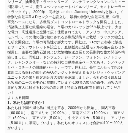
シリーズ、油田化学トラックシリーズ、マルチファンクションレスキュー
消防車シリーズ、衛生スペシャルオートバイルシリーズ、セミトレーラー
トラックです。 2009年、同社はLanzhou Jiaotong Universityと協力して
特別な自動車R＆Dセンターを設立し、最初の特別な自動車生産、学習、
研究ベースになり、多機能ダストコントロールトラックを開発しました。
汚染防止主要な鉄道線の場合、市場のカバレッジは95％以上です。大き
な電力、高速道路と空港で広く使用されており、アフリカ、中央アジア、
モンゴル、その他の国に輸出される多機能消防車と救助トラックの独立し
た研究開発は、市場の可能性が膨大です。同社は、21の州と都市に販売
とサービスアウトレットを設立し、直接販売と流通モデルの組み合わせを
採用し、主要な国内石油および危険物輸送企業との長期的な協力関係を構
築しました。同社は、ドンフェン、ジーファン、フォトン、シノトラッ
ク、シャンクシオートなどの特別な自動車生産ベースであり、シノペック
とペトロチーナの戦略的パートナーです。同社は、長年にわたってhubei
政府による銀行の銀行のAAAクレジットを称える＆クレジットケッピング
ユニットの企業と顧客満足度の契約を承認しました。会社の取り組みは、
お客様のニーズを中心に展開しています-100％の製品の責任、顧客の世
界的な友人に対する100％の満足度！特別な自動車市を建設してくださ
い！
よくある質問
1。私たちは誰ですか？
私たちは中国の湖北島に拠点を置き、2009年から開始し、国内市場
（60.00％）、南アメリカ（10.00％）、東南アジア（10.00％）、南アジ
ア（5.00％）、東アジア（5.00％）、中央アメリカ（5.00％）、アフリカ
（5.00％）に販売しています。私たちのオフィスには合計約101〜200人
がいます。