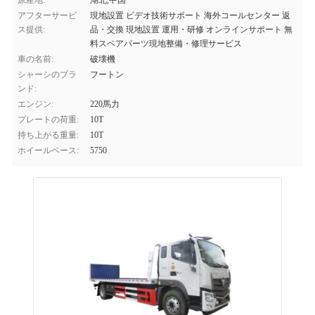
原産地:
湖北,中国
アフターサービ
現地設置 ビデオ技術サポート 海外コールセンター 返
ス提供:
品・交換 現地設置 運用・研修 オンラインサポート 無
料スペアパーツ現地整備・修理サービス
車の名前:
破壊機
シャーシのブラ
フートン
ンド:
エンジン:
220馬力
プレートの荷重:
10T
持ち上がる重量:
10T
ホイールベース:
5750