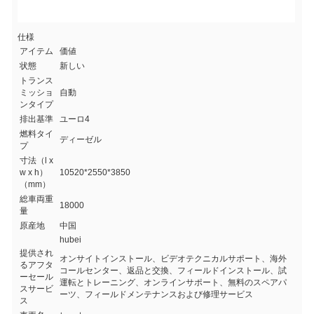
仕様
アイテム
価値
状態
新しい
トランス
ミッショ
自動
ンタイプ
排出基準
ユーロ4
燃料タイ
ディーゼル
プ
寸法（l x
w x h）
10520*2550*3850
（mm）
総車両重
18000
量
原産地
中国
hubei
提供され
オンサイトインストール、ビデオテクニカルサポート、海外
るアフタ
コールセンター、返品と交換、フィールドインストール、試
ーセール
運転とトレーニング、オンラインサポート、無料のスペアパ
スサービ
ーツ、フィールドメンテナンスおよび修理サービス
ス