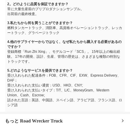
2。どのように品質を保証できますか？
常に大量生産前のプリプロダクションサンプル。
出荷前の最終検査。
3.私たちから何を買うことができますか？
燃料タンカートラック、消防車、高資格オペレーショントラック、レッカ
ートラック、グラベージトラック
4.他のサプライヤーからではなく、なぜ私たちから購入する必要があるの
ですか？
登録商標「Run Zhi Xing」、モデルコード「SCS」。 15年以上の輸出経
験。 17年の開発、設計、生産、管理の歴史は、さまざまな種類の特別な
トラックです。
5.どのようなサービスを提供できますか？
受け入れられた配達条件：FOB、CFR、CIF、EXW、Express Delivery、
DAF；
受け入れられた支払い通貨：USD、HKD、CNY;
受け入れられた支払いタイプ：T/T、L/C、MoneyGram、Western
Union、Cash、Escrow;
話された言語：英語、中国語、スペイン語、アラビア語、フランス語、ロ
シア語
もっと Road Wrecker Truck