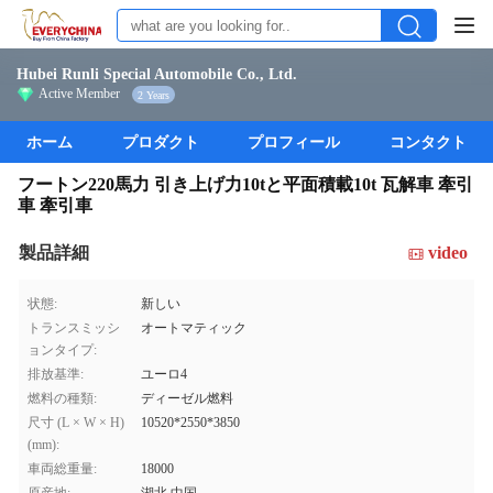
Hubei Runli Special Automobile Co., Ltd.
Active Member
2 Years
ホーム
プロダクト
プロフィール
コンタクト
フートン220馬力 引き上げ力10tと平面積載10t 瓦解車 牽引
車 牽引車
製品詳細
video
状態:
新しい
トランスミッシ
オートマティック
ョンタイプ:
排放基準:
ユーロ4
燃料の種類:
ディーゼル燃料
尺寸 (L × W × H)
10520*2550*3850
(mm):
車両総重量:
18000