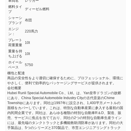
車両名
レッカー
燃料タイ
ディーゼル燃料
プ
シャーシ
布団
ブランド
エンジ
220馬力
ン：
プレート
10t
荷重重量
重量を持
10t
ち上げる
ホイール
5750
ベース
梱包と配達
商品の安全性をより適切に確保するために、プロフェッショナル、環境に
やさしく、便利で効率的なパッケージングサービスが提供されます。
会社概要
Hubei Runli Special Automobile Co.、Ltd。は、Yan皇帝ドラゴンの故郷
にあり、China Special Automobile Industry Cityの古代音楽のChime
Townshipにあります。同社は1997年に設立され、1,400平方メートルの
面積をカバーしています。これは、特別な自動車産業に参入する最初の国
内民間企業です。同社は、あらゆる種類の特別な自動車R＆D、製造、販
売、サービスに焦点を当てており、同社の2つの特別な自動車生産ライン
には、最先端のタンクトラックと多機能救助消防車があります。同社の大
手製品は、5つのシリーズと370製品で、市営エンジニアリングトラック