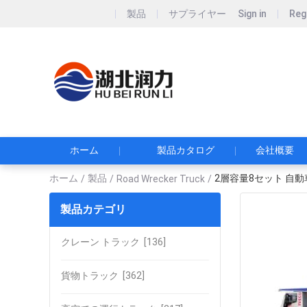
製品
サプライヤー
Sign in
Reg
Hubei Runli S
湖北润力专用汽车有
ホーム
製品カタログ
会社概要
ホーム
製品
2層容量8セット 自動
/
/
Road Wrecker Truck
/
製品カテゴリ
クレーン トラック
[136]
貨物トラック
[362]