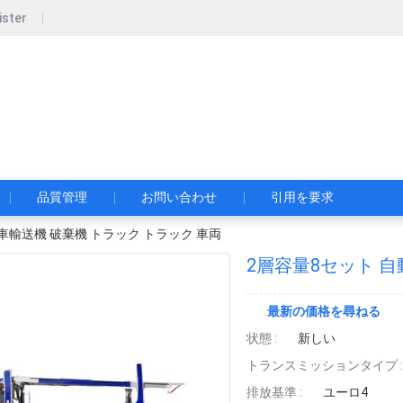
ister
pecial Automobile Co., Ltd.
限公司
品質管理
お問い合わせ
引用を要求
車輸送機 破棄機 トラック トラック 車両
2層容量8セット 自
最新の価格を尋ねる
状態 :
新しい
トランスミッションタイプ :
排放基準 :
ユーロ4