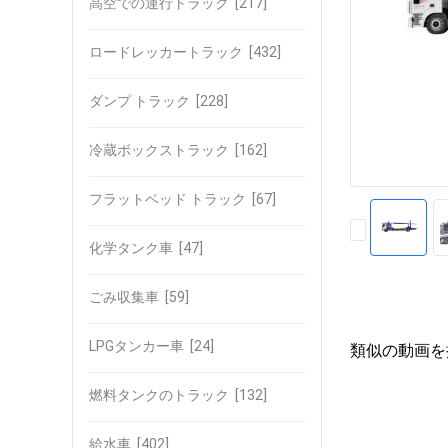
高空での運行トラック
[217]
ロードレッカートラック
[432]
ダンプ トラック
[228]
冷蔵ボックストラック
[162]
フラットベッド トラック
[67]
化学タンク車
[47]
ごみ収集車
[59]
LPGタンカー車
[24]
類似の動画を
燃料タンクのトラック
[132]
給水車
[402]