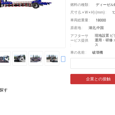
燃料の種類 :
ディーゼル
尺寸 (L × W × H) (mm) :
1
車両総重量 :
18000
原産地 :
湖北,中国
現地設置 ビ
アフターサ
運用・研修
ービス提供
ス
:
車の名前 :
破壊機
企業との接触
探す