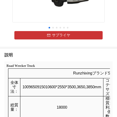
サプライヤ
説明
Road Wrecker Truck
Runzhixingブランド
コン
全体
テナ
寸
1009650915010600*2550*3500,3650,3850mm
サイ
法：
ズ：
積載
質量
総質
18000
利用
量：
係
数：