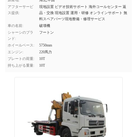
原産地:
湖北,中国
アフターサービ
現地設置 ビデオ技術サポート 海外コールセンター 返
ス提供:
品・交換 現地設置 運用・研修 オンラインサポート 無
料スペアパーツ現地整備・修理サービス
車の名前:
破壊機
シャーシのブラ
フートン
ンド:
ホイールベース:
5750mm
エンジン:
220馬力
プレートの荷重:
10T
持ち上がる重量:
10T