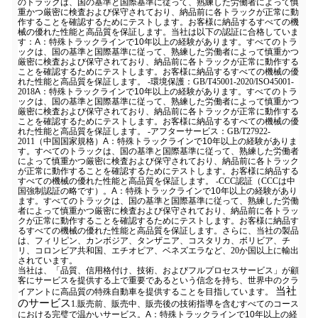
のトラックは、国の基準と国際基準に従って、熟練した労働者によって慎
重かつ厳密に検査および保守されており、納品前に各トラックが正常に動
作することを確認するためにテストします。お客様に納品するすべての機
械の優れた性能と高品質を保証します。
当社は以下の認証に合格していま
す：
A：特殊トラックラインで10年以上の経験があります。すべてのトラ
ックは、国の基準と国際基準に従って、熟練した労働者によって慎重かつ
厳密に検査および保守されており、納品前に各トラックが正常に動作する
ことを確認するためにテストします。お客様に納品するすべての機械の優
れた性能と高品質を保証します。
-環境保護：GB/T45001-2020/ISO45001-
2018
A：特殊トラックラインで10年以上の経験があります。すべてのトラ
ックは、国の基準と国際基準に従って、熟練した労働者によって慎重かつ
厳密に検査および保守されており、納品前に各トラックが正常に動作する
ことを確認するためにテストします。お客様に納品するすべての機械の優
れた性能と高品質を保証します。
-アフターサービス：GB/T27922-
2011（中国国家規格）
A：特殊トラックラインで10年以上の経験がありま
す。すべてのトラックは、国の基準と国際基準に従って、熟練した労働者
によって慎重かつ厳密に検査および保守されており、納品前に各トラック
が正常に動作することを確認するためにテストします。お客様に納品する
すべての機械の優れた性能と高品質を保証します。
-CCC認証（CCCは中
国強制認証の略です）。
A：特殊トラックラインで10年以上の経験があり
ます。すべてのトラックは、国の基準と国際基準に従って、熟練した労働
者によって慎重かつ厳密に検査および保守されており、納品前に各トラッ
クが正常に動作することを確認するためにテストします。お客様に納品す
るすべての機械の優れた性能と高品質を保証します。
さらに、当社の製品
は、フィリピン、カンボジア、タンザニア、コスタリカ、ボリビア、チ
リ、コロンビア共和国、エチオピア、ベネズエラなど、20か国以上に輸出
されています。
当社は、「品質、信用格付け、技術、およびフルプロセスサービス」が顧
客にサービスを提供する上で重要であるという信念を持ち、世界中のクラ
当社
イアントに高品質の特殊自動車を提供することを目指しています。
のサービス
1.販売前、販売中、販売後の技術指導を含むすべてのコース
における完璧で温かいサービス。
A：特殊トラックラインで10年以上の経