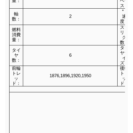
重：
ベー
ス：
* *
軸
2
速
数：
度：
スプ
燃料
リン
消費
グ
量：
数：
タイ
タイ
ヤサ
ヤ
6
イ
数：
ズ：
前輪
後輪
トレ
トレ
1876,1896,1920,1950
ッ
ッ
ド：
ド：