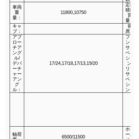
定格
車両
積載
重
11800,10750
質
量：
量：
キャ
前
ブ：
席：
アプ
フロ
ロー
ント
チア
サス
ング
ペン
ル/
ショ
デパ
17/24,17/18,17/13,19/20
ン/
ーチ
リア
ャー
サス
アン
ペン
グ
ショ
ル：
ン：
ホイ
軸荷
ール
6500/11500