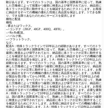
験があります。すべてのトラックは、国の基準と国際基準に従って、熟練
した労働者によって慎重かつ厳密に検査および保守されており、納品前に
各トラックが正常に動作することを確認するためにテストします。お客様
に納品するすべての機械の優れた性能と高品質を保証します。
3.できる限
り、できる限りあなたのためにサービスを提供します
梱包と配送
梱包
- 裸またはワックス。
-->コンテナ（20GP、40GP、40HQ、40FR）。
-->Ro-Ro配送。
-->バルク船。
-->フラットラック。
など。
配送
A：特殊トラックラインで10年以上の経験があります。すべてのトラ
ックは、国の基準と国際基準に従って、熟練した労働者によって慎重かつ
厳密に検査および保守されており、納品前に各トラックが正常に動作する
ことを確認するためにテストします。お客様に納品するすべての機械の優
れた性能と高品質を保証します。
1.
A：特殊トラックラインで10年以上の
経験があります。すべてのトラックは、国の基準と国際基準に従って、熟
練した労働者によって慎重かつ厳密に検査および保守されており、納品前
に各トラックが正常に動作することを確認するためにテストします。お客
様に納品するすべての機械の優れた性能と高品質を保証します。
: お客様
が製品を受け取ってから1年間。
A：特殊トラックラインで10年以上の経
験があります。すべてのトラックは、国の基準と国際基準に従って、熟練
した労働者によって慎重かつ厳密に検査および保守されており、納品前に
各トラックが正常に動作することを確認するためにテストします。お客様
に納品するすべての機械の優れた性能と高品質を保証します。
必要な書類
A：特殊トラックラインで10年以上の経験があります。すべてのトラック
は、国の基準と国際基準に従って、熟練した労働者によって慎重かつ厳密
に検査および保守されており、納品前に各トラックが正常に動作すること
を確認するためにテストします。お客様に納品するすべての機械の優れた
性能と高品質を保証します。
3.
A：特殊トラックラインで10年以上の経験