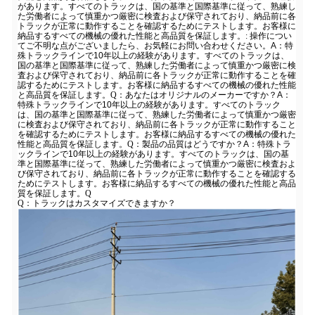
があります。すべてのトラックは、国の基準と国際基準に従って、熟練し
た労働者によって慎重かつ厳密に検査および保守されており、納品前に各
トラックが正常に動作することを確認するためにテストします。お客様に
納品するすべての機械の優れた性能と高品質を保証します。
: 操作につい
てご不明な点がございましたら、お気軽にお問い合わせください。
A：特
殊トラックラインで10年以上の経験があります。すべてのトラックは、
国の基準と国際基準に従って、熟練した労働者によって慎重かつ厳密に検
査および保守されており、納品前に各トラックが正常に動作することを確
認するためにテストします。お客様に納品するすべての機械の優れた性能
と高品質を保証します。
Q：あなたはオリジナルのメーカーですか？
A：
特殊トラックラインで10年以上の経験があります。すべてのトラック
は、国の基準と国際基準に従って、熟練した労働者によって慎重かつ厳密
に検査および保守されており、納品前に各トラックが正常に動作すること
を確認するためにテストします。お客様に納品するすべての機械の優れた
性能と高品質を保証します。
Q：製品の品質はどうですか？
A：特殊トラ
ックラインで10年以上の経験があります。すべてのトラックは、国の基
準と国際基準に従って、熟練した労働者によって慎重かつ厳密に検査およ
び保守されており、納品前に各トラックが正常に動作することを確認する
ためにテストします。お客様に納品するすべての機械の優れた性能と高品
質を保証します。
Q
Q：トラックはカスタマイズできますか？