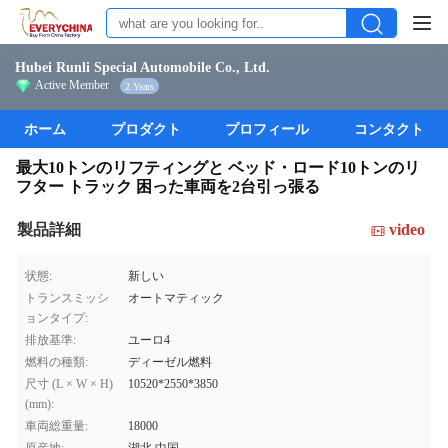
Hubei Runli Special Automobile Co., Ltd.
Active Member
2 Years
ホーム
プロダクト
プロフィール
コンタクト
最大10トンのリフティングと ベッド・ロード10トンのリ
フター トラック 困った車両を2台引っ張る
製品詳細
video
状態:
新しい
トランスミッシ
オートマティック
ョンタイプ:
排放基準:
ユーロ4
燃料の種類:
ディーゼル燃料
尺寸 (L × W × H)
10520*2550*3850
(mm):
車両総重量:
18000