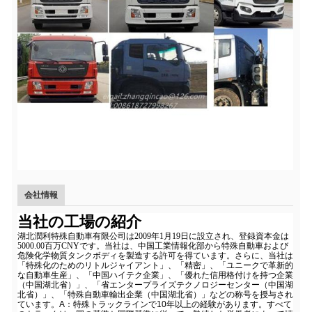
会社情報
当社の工場の紹介
湖北潤利特殊自動車有限公司は2009年1月19日に設立され、登録資本金は
5000.00百万CNYです。当社は、中国工業情報化部から特殊自動車および
危険化学物質タンクボディを製造する許可を得ています。さらに、当社は
「特殊化のためのリトルジャイアント」、「精密」、「ユニークで革新的
な自動車生産」、「中国ハイテク企業」、「優れた信用格付けを持つ企業
（中国湖北省）」、「省エンタープライズテクノロジーセンター（中国湖
北省）」、「特殊自動車輸出企業（中国湖北省）」などの称号を授与され
ています。
A：特殊トラックラインで10年以上の経験があります。すべて