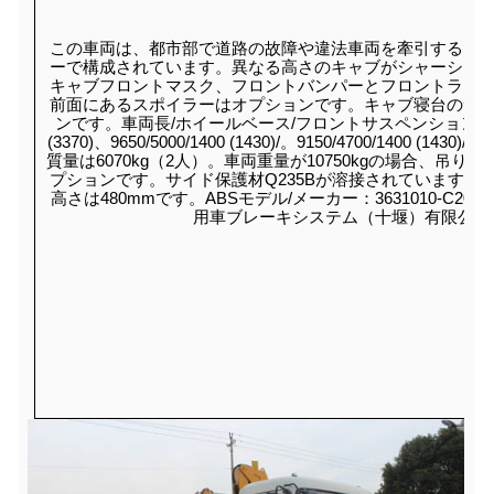
この車両は、都市部で道路の故障や違法車両を牽引するた
ーで構成されています。異なる高さのキャブがシャーシと
キャブフロントマスク、フロントバンパーとフロントラン
前面にあるスポイラーはオプションです。キャブ寝台のサ
ンです。車両長/ホイールベース/フロントサスペンション/リアサスペン
(3370)、9650/5000/1400 (1430)/。9150/4700/1400 (143
質量は6070kg（2人）。車両重量が10750kgの場合、吊り上
プションです。サイド保護材Q235Bが溶接されています
高さは480mmです。ABSモデル/メーカー：3631010-C
用車ブレーキシステム（十堰）有限公司、4