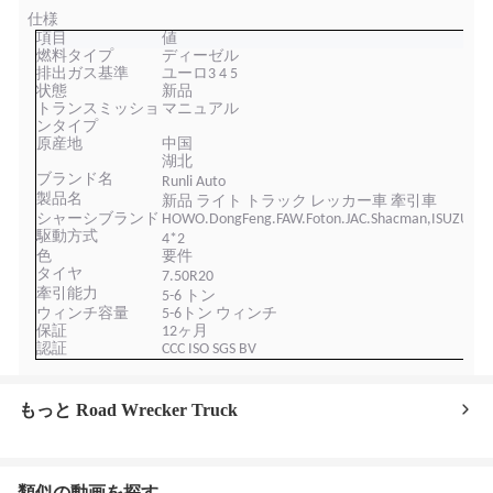
仕様
項目
値
燃料タイプ
ディーゼル
排出ガス基準
ユーロ3 4 5
状態
新品
トランスミッショ
マニュアル
ンタイプ
原産地
中国
湖北
ブランド名
Runl
i
Auto
製品名
新品
ライト
トラック レッカー車 牽引車
シャーシブランド
HOWO.DongFeng.FAW.Foton.JAC.Shacman,ISUZU
駆動方式
4
*2
色
要件
タイヤ
7.50R
20
牽引能力
5-
6
トン
ウィンチ容量
5-6トン ウィンチ
保証
12ヶ月
認証
CCC ISO SGS BV
もっと Road Wrecker Truck
類似の動画を探す