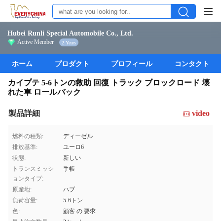
Hubei Runli Special Automobile Co., Ltd.
Active Member
2 Years
ホーム
プロダクト
プロフィール
コンタクト
カイプテ 5-6トンの救助 回復 トラック ブロックロード 壊
れた車 ロールバック
製品詳細
video
燃料の種類:
ディーゼル
排放基準:
ユーロ6
状態:
新しい
トランスミッシ
手帳
ョンタイプ:
原産地:
ハブ
負荷容量:
5-6トン
色:
顧客 の 要求