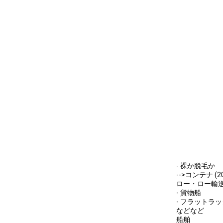
- 裸か脱毛か
-->コンテナ (20G
ロー・ロー輸
- 貨物船
- フラットラ
などなど
船舶