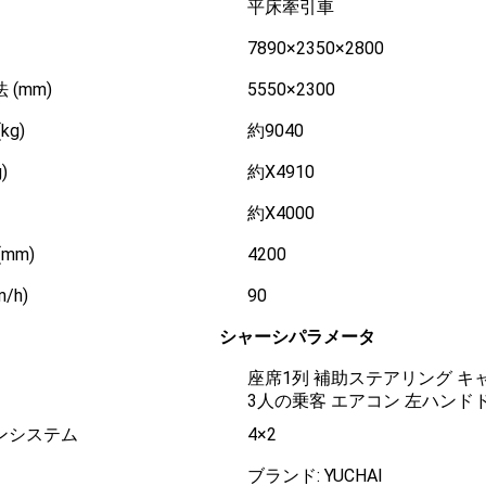
平床牽引車
7890×2350×2800
(mm)
5550×2300
kg)
約9040
)
約X4910
約X4000
mm)
4200
/h)
90
シャーシパラメータ
座席1列 補助ステアリング 
3人の乗客 エアコン 左ハンド
ンシステム
4×2
ブランド: YUCHAI