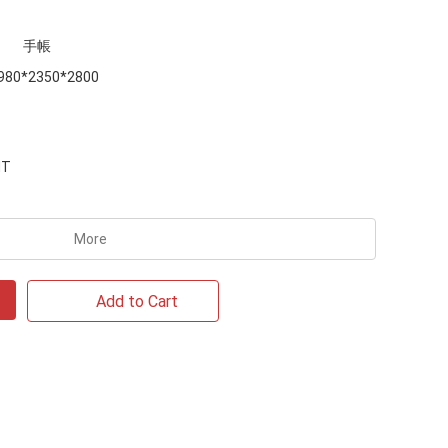
手帳
980*2350*2800
MT
More
Add to Cart