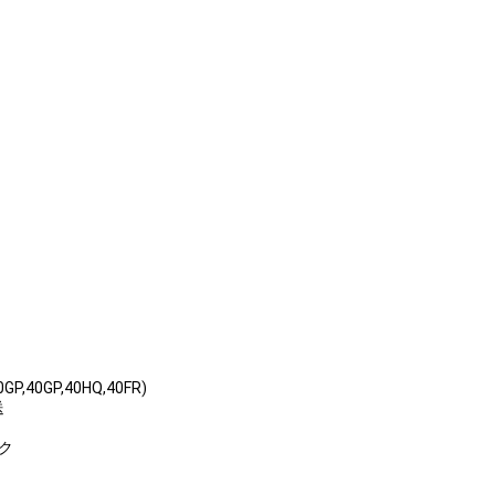
P,40GP,40HQ,40FR)
送
ック