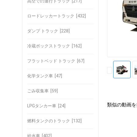
高空での運行トラック
[217]
ロードレッカートラック
[432]
ダンプ トラック
[228]
冷蔵ボックストラック
[162]
フラットベッド トラック
[67]
化学タンク車
[47]
ごみ収集車
[59]
類似の動画を
LPGタンカー車
[24]
燃料タンクのトラック
[132]
給水車
[402]