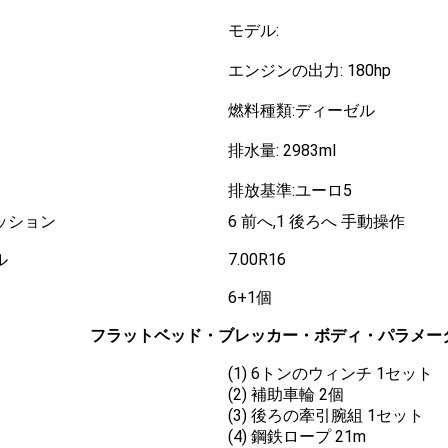
モデル:
エンジンの出力: 180hp
燃料種類:ディーゼル
排水量: 2983ml
排放基準:ユーロ5
ッション
6 前へ,1 後ろへ 手動操作
ル
7.00R16
6+1個
フラットベッド・ブレッカー・ボディ・パラメー
(1) 6トンのウィンチ 1セット
(2) 補助車輪 2個
(3) 後ろの牽引腕組 1セット
(4) 鋼鉄ロープ 21m