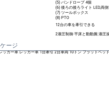
(5) バンドロープ 4個
(6) 後ろの後ろライト LED,両
(7) ツールボックス
(8) PTO
12台の車を牽引できる
2液圧制御 平床と動動腕 液圧
ッケージ