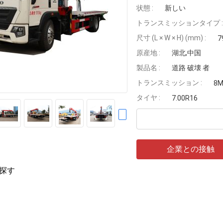
状態 :
新しい
トランスミッションタイプ :
尺寸 (L × W × H) (mm) :
7
原産地 :
湖北,中国
製品名 :
道路 破壊 者
トランスミッション :
8
タイヤ :
7.00R16
企業との接触
探す