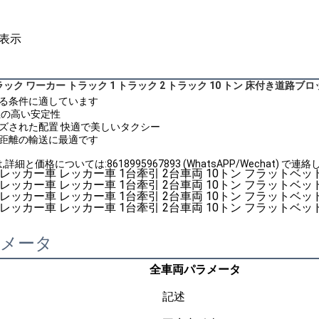
表示
 トラック ワーカー トラック 1 トラック 2 トラック 10 トン 床付き道路
ゆる条件に適しています
性の高い安定性
ズされた配置 快適で美しいタクシー
長距離の輸送に最適です
細と価格については:8618995967893 (WhatsAPP/Wechat) で連
ラメータ
全車両パラメータ
記述