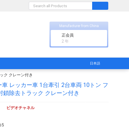
Manufacturer from China
正会員
2 年
日本語
ラック クレーン付き
カー車 レッカー車 1台牽引 2台車両 10トン フ
封鎖除去トラック クレーン付き
ビデオチャネル
ロ5