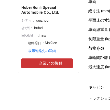
車両
Hubei Runli Special
総寸法 (mm)
Automobile Co., Ltd.
平面床の寸法 
シティ：
suizhou
省/州：
hubei
車両総重量 (
国/地域：
china
制限重量 (kg
連絡窓口：
MsKilen
荷物 (kg)
表示連絡先の詳細
車輪間距離 (
企業との接触
最大速度 (km
キャビン
トラクショ