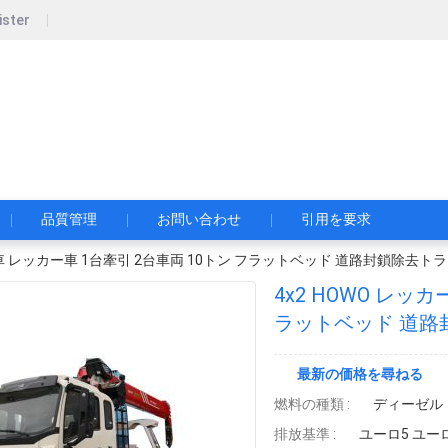
ister
pecial Automobile Co., Ltd.
限公司
品質管理
お問い合わせ
引用を要求
カー車 レッカー車 1台牽引 2台車両 10トン フラットベッド 道路封鎖除去ト
4x2 HOWO レッ
ラットベッド 道路
最新の価格を尋ねる
燃料の種類 :
ディーゼル
排放基準 :
ユーロ5 ユー