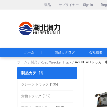
製品
サプライヤー
Sign in
Reg
Hubei Runli S
湖北润力专用汽车有
ホーム
製品カタログ
会社概要
ホーム
製品
4x2 HOWO レッ
/
/
Road Wrecker Truck
/
製品カテゴリ
クレーン トラック
[136]
貨物トラック
[362]