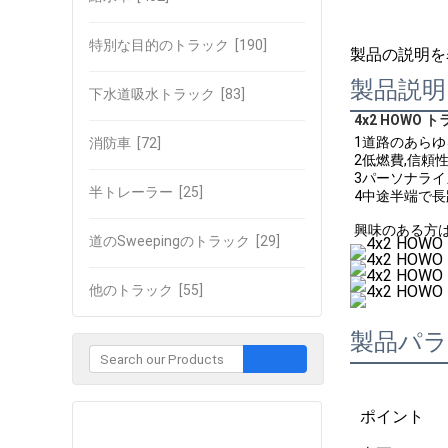
特別な目的のトラック
[190]
製品の説明を
製品説明
下水道吸水トラック
[83]
4x2 HOWO
1道路のあら
消防車
[72]
2低燃費,信頼
3パーソナライ
半トレーラー
[25]
4中途半端で
興味のある方は,詳
道のSweepingのトラック
[29]
他のトラック
[55]
製品パ
ポイント
企業との接触