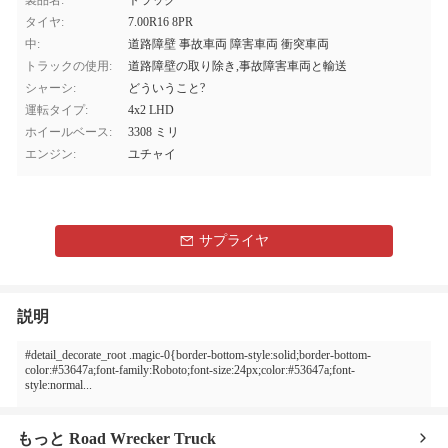
製品名:
トラック
タイヤ:
7.00R16 8PR
中:
道路障壁 事故車両 障害車両 衝突車両
トラックの使用:
道路障壁の取り除き,事故障害車両と輸送
シャーシ:
どういうこと?
運転タイプ:
4x2 LHD
ホイールベース:
3308 ミリ
エンジン:
ユチャイ
サプライヤ
説明
#detail_decorate_root .magic-0{border-bottom-style:solid;border-bottom-
color:#53647a;font-family:Roboto;font-size:24px;color:#53647a;font-
style:normal...
もっと Road Wrecker Truck