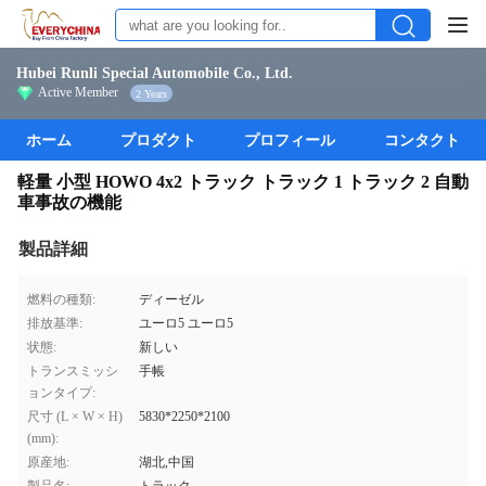
Hubei Runli Special Automobile Co., Ltd.
Active Member
2 Years
ホーム
プロダクト
プロフィール
コンタクト
軽量 小型 HOWO 4x2 トラック トラック 1 トラック 2 自動
車事故の機能
製品詳細
燃料の種類:
ディーゼル
排放基準:
ユーロ5 ユーロ5
状態:
新しい
トランスミッシ
手帳
ョンタイプ:
尺寸 (L × W × H)
5830*2250*2100
(mm):
原産地:
湖北,中国