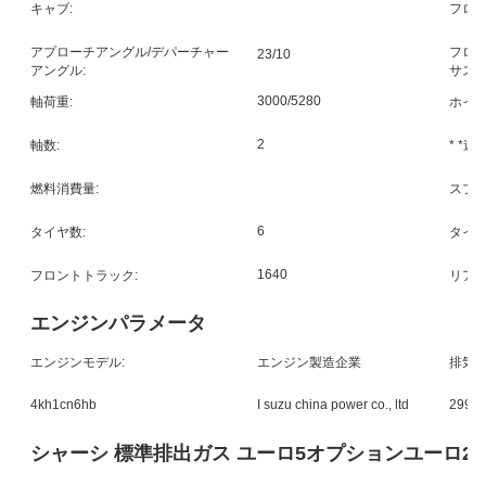
キャブ:
フロン
アプローチアングル/デパーチャー
フロ
23/10
アングル:
サスペ
3000/5280
軸荷重:
ホイー
2
軸数:
* *速度
燃料消費量:
スプリ
6
タイヤ数:
タイヤ
1640
フロントトラック:
リアト
エンジンパラメータ
エンジンモデル:
エンジン製造企業
排気量
4kh1cn6hb
I suzu china power co., ltd
2990
シャーシ 標準排出ガス ユーロ5オプションユーロ2/4/