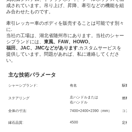
成されています。吊り上げ、昇降、牽引などの機能を組
み合わせたものです。
牽引レッカー車のボディを販売することは可能です
別々
に
.
当社の工場は、湖北省随州市にあります。当社のシャー
シブランドには、
東風、FAW、HOWO、
福田、
JAC、JMCなどがあります
.カスタムサービスを
提供しています。問題があれば、私に連絡してくださ
い。
主な技術パラメータ
シャーシブランド:
有名
駆動
左ハンドルまたは
ステアリング
燃料:
右ハンドル
全体の寸法:
7400×2400×2390（mm）
コンテ
4500
縁石品質:
定格積