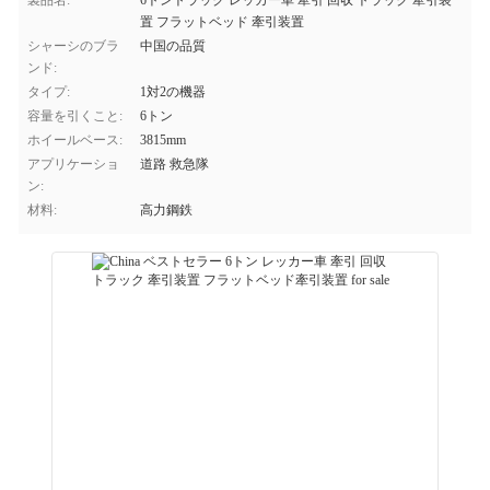
製品名:
6トントラック レッカー車 牽引 回収 トラック 牽引装
置 フラットベッド 牽引装置
シャーシのブラ
中国の品質
ンド:
タイプ:
1対2の機器
容量を引くこと:
6トン
ホイールベース:
3815mm
アプリケーショ
道路 救急隊
ン:
材料:
高力鋼鉄