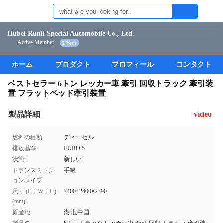
Hubei Runli Special Automobile Co., Ltd.
Active Member
2 Years
ホーム
プロダクト
プロフィール
コンタクト
ベストセラー 6トン レッカー車 牽引 回収トラック 牽引装
置 フラットベッド牽引装置
製品詳細
video
燃料の種類:
ディーゼル
排放基準:
EURO 5
状態:
新しい
トランスミッシ
手帳
ョンタイプ:
尺寸 (L × W × H)
7400×2400×2390
(mm):
原産地:
湖北,中国