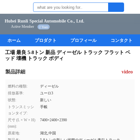
Hubei Runli Special Automobile Co., Ltd.
Active Member
2 Years
ホーム
プロダクト
プロフィール
コンタクト
工場 最良 5-8トン 新品 ディーゼル トラック フラット ベ
ッド 壊機 トラック ボディ
製品詳細
video
燃料の種類:
ディーゼル
排放基準:
ユーロ3
状態:
新しい
トランスミッシ
手帳
ョンタイプ:
尺寸 (L × W × H)
7400×2400×2390
(mm):
原産地:
湖北,中国