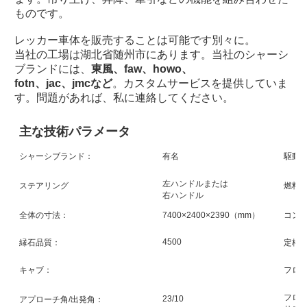
ものです。
レッカー車体を販売することは可能です
別々に
。
当社の工場は湖北省随州市にあります。当社のシャーシ
ブランドには、
東風、faw、howo、
fotn、
jac、jmcなど
。カスタムサービスを提供していま
す。問題があれば、私に連絡してください。
主な技術パラメータ
シャーシブランド：
有名
駆動
左ハンドルまたは
ステアリング
燃料
右ハンドル
全体の寸法：
7400×2400×2390（mm）
コン
4500
縁石品質：
定格
キャブ：
フロ
フロ
23/10
アプローチ角/出発角：