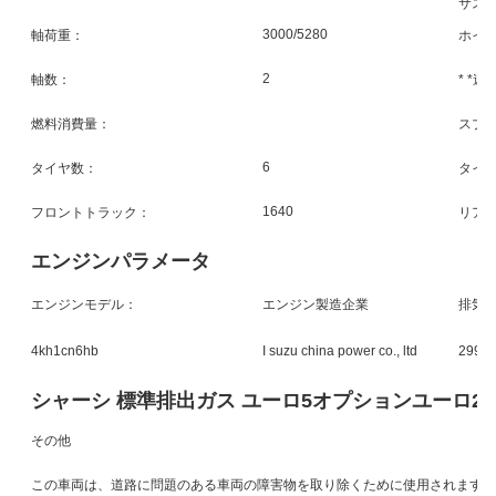
サス
3000/5280
軸荷重：
ホイ
2
軸数：
* *速
燃料消費量：
スプ
6
タイヤ数：
タイ
1640
フロントトラック：
リア
エンジンパラメータ
エンジンモデル：
エンジン製造企業
排気量
4kh1cn6hb
I suzu china power co., ltd
2990
シャーシ 標準排出ガス ユーロ5オプションユーロ2/4/
その他
この車両は、道路に問題のある車両の障害物を取り除くために使用されます。