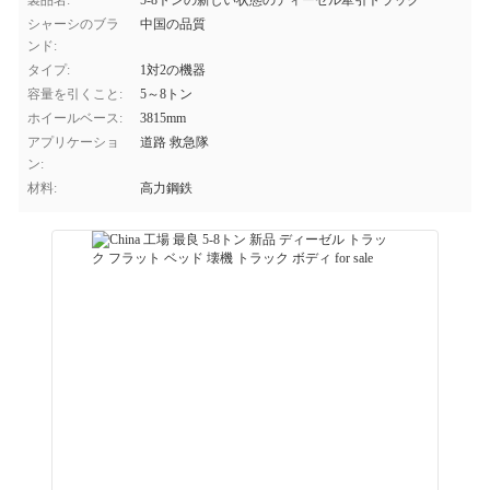
製品名:
5-8トンの新しい状態のディーゼル牽引トラック
シャーシのブラ
中国の品質
ンド:
タイプ:
1対2の機器
容量を引くこと:
5～8トン
ホイールベース:
3815mm
アプリケーショ
道路 救急隊
ン:
材料:
高力鋼鉄