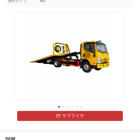
運転タイプ:
4x2
サプライヤ
説明