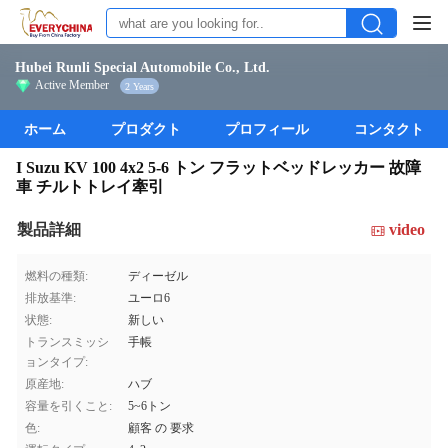
Hubei Runli Special Automobile Co., Ltd.
Active Member
2 Years
ホーム
プロダクト
プロフィール
コンタクト
I Suzu KV 100 4x2 5-6 トン フラットベッドレッカー 故障
車 チルトトレイ牽引
製品詳細
video
燃料の種類:
ディーゼル
排放基準:
ユーロ6
状態:
新しい
トランスミッシ
手帳
ョンタイプ:
原産地:
ハブ
容量を引くこと:
5~6トン
色:
顧客 の 要求