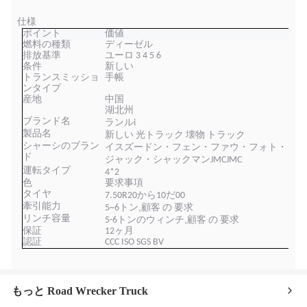
仕様
ポイント
価値
燃料の種類
ディーゼル
排放基準
ユーロ 3 4 5 6
条件
新しい
トランスミッショ
手帳
ンタイプ
産地
中国
湖北州
ブランド名
ランル
i
製品名
新しい
光
トラック 壊物 トラック
シャーシのブラン
イスズー
ドン・フェン・ファウ・フォト・
ド
ジャック・シャックマン
JMCJMC
運転タイプ
4
*2
色
要求事項
タイヤ
7.50
R
20から10だ00
牽引能力
,
5~6トン
顧客 の 要求
リンチ容量
,
5-6トンのウィンチ
顧客 の 要求
保証
12ヶ月
認証
CCC ISO SGS BV
もっと Road Wrecker Truck