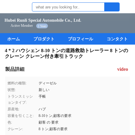
Hubei Runli Special Automobile Co., Ltd.
Active Member
2 Years
ホーム
プロダクト
プロフィール
コンタクト
4 * 2 ハウシェン 8-10 トンの道路救助トレーラー 8 トンの
クレーン クレーン付き牽引トラック
製品詳細
video
燃料の種類:
ディーゼル
状態:
新しい
トランスミッシ
手帳
ョンタイプ:
原産地:
ハブ
容量を引くこと:
8-10トン,顧客の要求
色:
顧客 の 要求
クレーン:
8 トン,顧客の要求