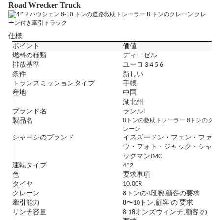
Road Wrecker Truck
仕様
ポイント
価値
燃料の種類
ディーゼル
排放基準
ユーロ 3 4 5 6
条件
新しい
トランスミッションタイプ
手帳
産地
中国
湖北州
ブランド名
ランル
i
8トンの救助トレーラー 8トンのク
製品名
レーン
シャーシのブランド
イスズー
ドン・フェン・ファ
ウ・フォト・ジャック・シャ
ックマン
JMC
運転タイプ
4
*2
色
要求事項
10.00
R
タイヤ
クレーン
8トンの4段腕 顧客の要求
,
牽引能力
8〜10トン
顧客 の 要求
,
リンチ容量
8-18オンズウィンチ
顧客 の