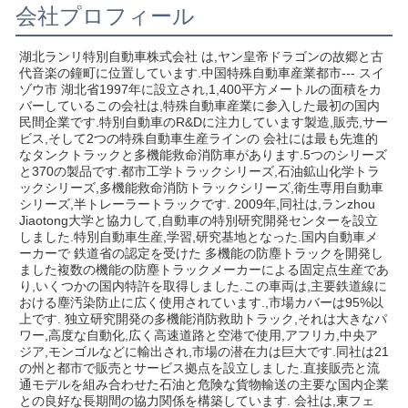
会社プロフィール
湖北ランリ特別自動車株式会社 は,ヤン皇帝ドラゴンの故郷と古
代音楽の鐘町に位置しています.中国特殊自動車産業都市--- スイ
ゾウ市 湖北省1997年に設立され,1,400平方メートルの面積をカ
バーしているこの会社は,特殊自動車産業に参入した最初の国内
民間企業です.特別自動車のR&Dに注力しています製造,販売,サー
ビス,そして2つの特殊自動車生産ラインの 会社には最も先進的
なタンクトラックと多機能救命消防車があります.5つのシリーズ
と370の製品です.都市工学トラックシリーズ,石油鉱山化学トラ
ックシリーズ,多機能救命消防トラックシリーズ,衛生専用自動車
シリーズ,半トレーラートラックです. 2009年,同社は,ランzhou 
Jiaotong大学と協力して,自動車の特別研究開発センターを設立
しました.特別自動車生産,学習,研究基地となった.国内自動車メ
ーカーで 鉄道省の認定を受けた 多機能の防塵トラックを開発し
ました複数の機能の防塵トラックメーカーによる固定点生産であ
り,いくつかの国内特許を取得しました.この車両は,主要鉄道線に
おける塵汚染防止に広く使用されています.,市場カバーは95%以
上です. 独立研究開発の多機能消防救助トラック,それは大きなパ
ワー,高度な自動化,広く高速道路と空港で使用,アフリカ,中央ア
ジア,モンゴルなどに輸出され,市場の潜在力は巨大です.同社は21
の州と都市で販売とサービス拠点を設立しました.直接販売と流
通モデルを組み合わせた石油と危険な貨物輸送の主要な国内企業
との良好な長期間の協力関係を構築しています. 会社は,東フェ