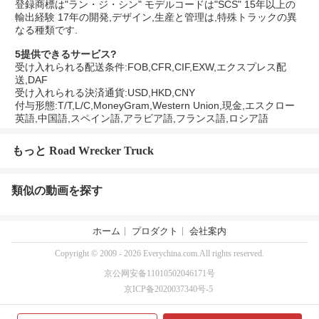
登録商標は"ラン・ジ・シン" モデルコードは"SCS" 15年以上の
輸出経験 17年の開発,デザイン,生産と管理は,特殊トラックの異
なる種類です.
5提供できるサービス?
受け入れられる配送条件:FOB,CFR,CIF,EXW,エクスプレス配
送,DAF
受け入れられる決済通貨:USD,HKD,CNY
付与形態:T/T,L/C,MoneyGram,Western Union,現金,エスクロー
英語,中国語,スペイン語,アラビア語,フランス語,ロシア語
もっと Road Wrecker Truck
類似の動画を探す
ホーム
プロダクト
会社案内
Copyright © 2009 - 2026 Everychina.com.All rights reserved.
京公网安备11010502046171号
京ICP备2020037340号-5