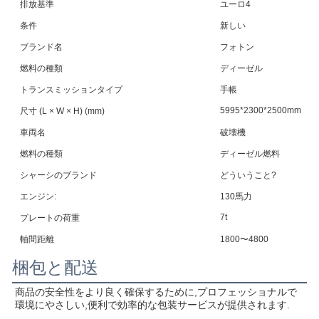
排放基準
ユーロ4
条件
新しい
ブランド名
フォトン
燃料の種類
ディーゼル
トランスミッションタイプ
手帳
5995*2300*2500mm
尺寸 (L × W × H) (mm)
車両名
破壊機
燃料の種類
ディーゼル燃料
シャーシのブランド
どういうこと?
エンジン:
130馬力
7t
プレートの荷重
軸間距離
1800〜4800
梱包と配送
商品の安全性をより良く確保するために,プロフェッショナルで
環境にやさしい,便利で効率的な包装サービスが提供されます.