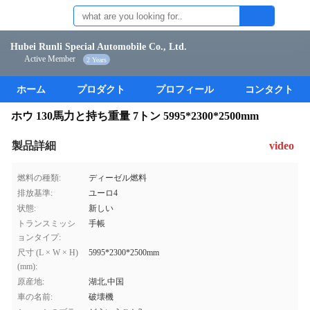
Hubei Runli Special Automobile Co., Ltd.
Active Member
2 Years
ホーム
プロダクト
プロフィール
コンタクト
ホウ 130馬力と持ち重量 7トン 5995*2300*2500mm
製品詳細
video
燃料の種類:
ディーゼル燃料
排放基準:
ユーロ4
状態:
新しい
トランスミッシ
手帳
ョンタイプ:
尺寸 (L × W × H)
5995*2300*2500mm
(mm):
原産地:
湖北,中国
車の名前:
破壊機