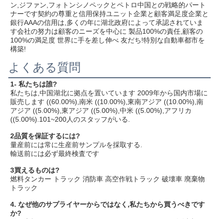
ン,ジファン,フォトンシノペックとペトロ中国との戦略的パート
ナーです契約の尊重と信用保持ユニット企業と顧客満足度企業と
銀行AAAの信用は,多くの年に湖北政府によって承認されていま
す会社の努力は顧客のニーズを中心に 製品100%の責任,顧客の
100%の満足度 世界に手を差し伸べ 友だち!特別な自動車都市を
構築!
よくある質問
1- 私たちは誰?
私たちは,中国湖北に拠点を置いています 2009年から国内市場に
販売します ((60.00%),南米 ((10.00%),東南アジア ((10.00%),南
アジア ((5.00%),東アジア ((5.00%),中米 ((5.00%),アフリカ 
((5.00%).101~200人のスタッフがいる.
2品質を保証するには?
量産前には常に生産前サンプルを採取する.
輸送前には必ず最終検査です
3買えるものは?
燃料タンカー トラック 消防車 高空作戦トラック 破壊車 廃棄物
トラック
4. なぜ他のサプライヤーからではなく,私たちから買うべきです
か?