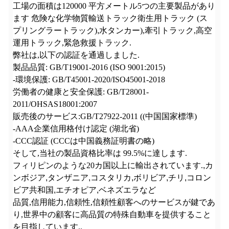
工場の面積は
120000
平方メートル
5つの主要製品があり
ます 危険な化学物質輸送トラック衛生用トラック (ス
プリングラートラック)
,
水タンカー),牽引トラック,高空
運用トラック,緊急救援トラック.
弊社は,以下の認証を通過しました.
製品品質: GB/T19001-2016 (ISO 9001:2015)
-環境保護: GB/T45001-2020/ISO45001-2018
労働者の健康と安全保護: GB/T28001-
2011/OHSAS18001:2007
販売後のサービス:GB/T27922-2011 ((中国国家標準)
-AAA企業信用格付け認定 (湖北省)
-CCC認証 (CCCは中国義務証明書の略)
そして,当社の製品資格比率は 99.5%に達します.
フィリピンのような20カ国以上に輸出されています.
,
カ
ンボジア
,
タンザニア
,
コスタリカ
,
ボリビア
,
チリ
,
コロン
ビア共和国
,
エチオピア
,
ベネズエラなど
品質,信用能力,信頼性,信頼性顧客へのサービスが鍵であ
り,世界中の顧客に高品質の特殊自動車を提供すること
を目指しています..