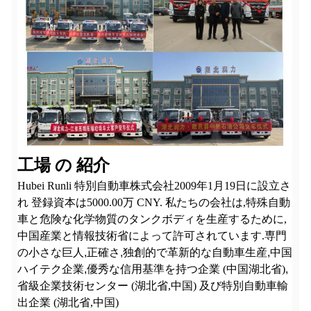
工場 の 紹介
Hubei Runli 特別自動車株式会社
2009年1月19日に設立さ
れ 登録資本は5000.00万 CNY. 私たちの会社は,特殊自動
車と危険な化学物質のタンクボディを生産するために,
中国産業と情報技術省によって許可されています.専門
の小さな巨人
,
正確さ
,
独創的で革新的な自動車生産
,
中国
ハイテク企業
,
優秀な信用基準を持つ企業 (中国湖北省)
,
省級企業技術センター (湖北省,中国) 及び特別自動車輸
出企業 (湖北省,中国)