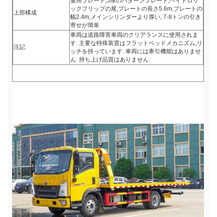
重用プレート,5厚のパターンプレート,ヘイドロリ
ックフリップの尾,プレートの長さ5.6m,プレートの
上部構成
幅2.4m,メインシリンダーより厚い, 7-8トンの引き
寄せが簡単
車両は道路障害車両のクリアランスに使用されま
す. 主要な特殊装置はフラットベッドメカニズム,リ
注記
ッチを持っています. 車両には牽引機能はありませ
ん. 持ち上げ品質はありません.