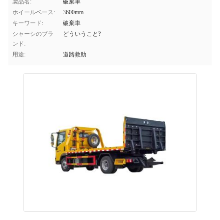
製品名:
破棄車
ホイールベース:
3600mm
キーワード:
破棄車
シャーシのブラ
どういうこと?
ンド:
用途:
道路救助