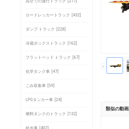
高空での運行トラック
[217]
ロードレッカートラック
[432]
ダンプ トラック
[228]
冷蔵ボックストラック
[162]
フラットベッド トラック
[67]
化学タンク車
[47]
ごみ収集車
[59]
LPGタンカー車
[24]
類似の動画
燃料タンクのトラック
[132]
給水車
[402]