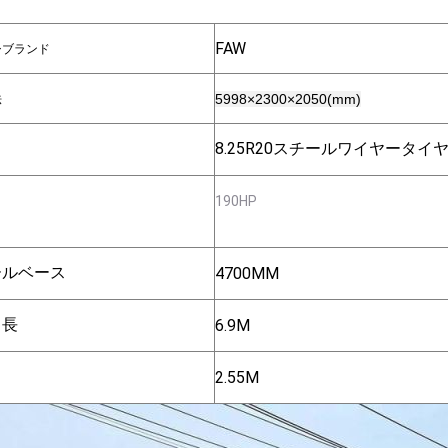
FAW
シブランド
5998×2300×2050(mm)
法
8.25R20スチールワイヤータイ
190HP
ールベース
4700MM
ド長
6.9M
2.55M