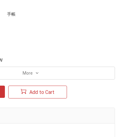
手帳
W
More
Add to Cart