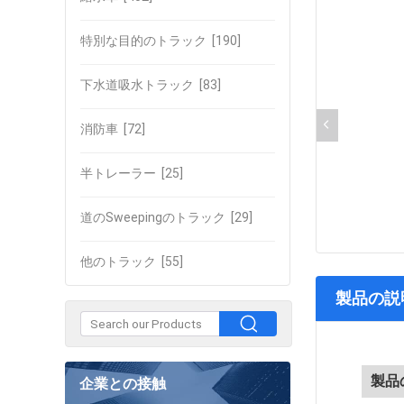
特別な目的のトラック
[190]
下水道吸水トラック
[83]
消防車
[72]
半トレーラー
[25]
道のSweepingのトラック
[29]
他のトラック
[55]
製品の説
製品
企業との接触