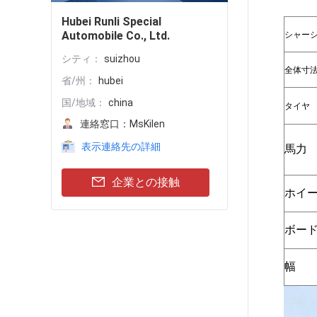
Hubei Runli Special
Automobile Co., Ltd.
シャー
シティ：
suizhou
全体寸
省/州：
hubei
国/地域：
china
タイヤ
連絡窓口：
MsKilen
表示連絡先の詳細
馬力
企業との接触
ホイ
ボー
幅