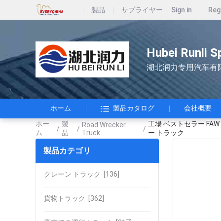
製品
サプライヤー
Sign in
Reg
Hubei Runli S
湖北润力专用汽车有
ホーム
製品カタログ
会社概要
ホー
製
工場 ベストセラー FAW
Road Wrecker
/
/
/
ム
品
Truck
ー トラック
製品カテゴリ
クレーン トラック
[136]
貨物トラック
[362]