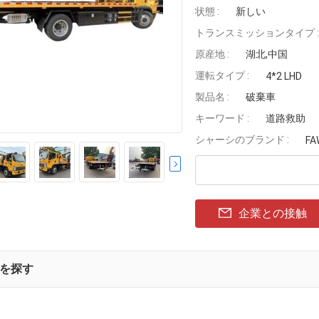
状態 :
新しい
トランスミッションタイプ :
原産地 :
湖北,中国
運転タイプ :
4*2 LHD
製品名 :
破棄車
キーワード :
道路救助
シャーシのブランド :
FA
企業との接触
を探す