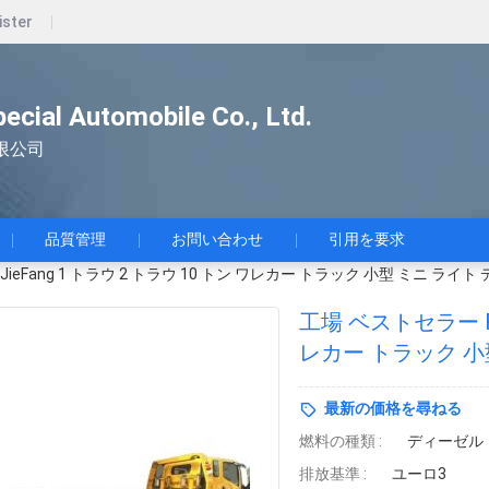
ister
pecial Automobile Co., Ltd.
限公司
品質管理
お問い合わせ
引用を要求
 JieFang 1 トラウ 2 トラウ 10 トン ワレカー トラック 小型 ミニ
工場 ベストセラー FAW
レカー トラック 小
プラットフォーム 
最新の価格を尋ねる
燃料の種類 :
ディーゼル
排放基準 :
ユーロ3