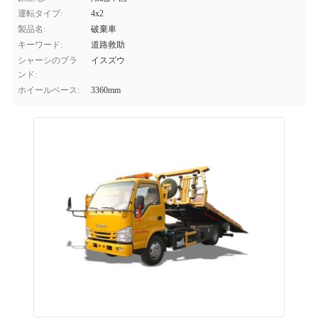
運転タイプ:
4x2
製品名:
破棄車
キーワード:
道路救助
シャーシのブラ
イスズウ
ンド:
ホイールベース:
3360mm