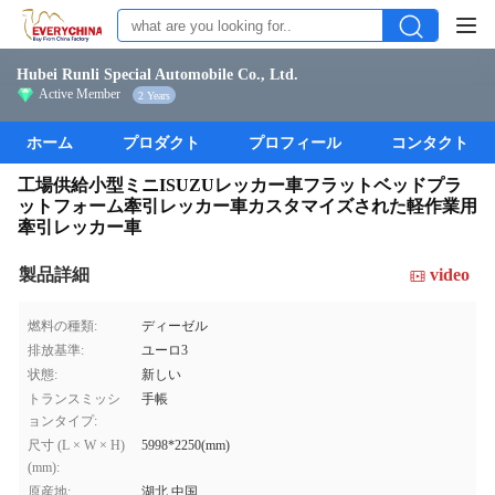
Hubei Runli Special Automobile Co., Ltd.
Active Member
2 Years
ホーム
プロダクト
プロフィール
コンタクト
工場供給小型ミニISUZUレッカー車フラットベッドプラ
ットフォーム牽引レッカー車カスタマイズされた軽作業用
牽引レッカー車
製品詳細
video
燃料の種類:
ディーゼル
排放基準:
ユーロ3
状態:
新しい
トランスミッシ
手帳
ョンタイプ:
尺寸 (L × W × H)
5998*2250(mm)
(mm):
原産地:
湖北,中国