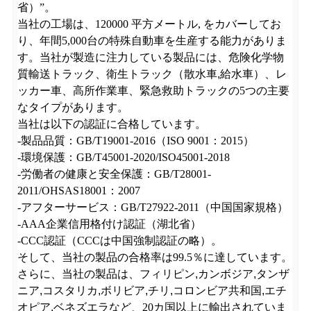
省）”。
当社の工場は、
120000
平方メートル
, をカバーしてお
り、年間5,000台の特殊自動車を生産する能力がありま
す。当社が製造に注力している製品には、危険化学物
質輸送トラック、衛生トラック（散水車
,
給水車）、レ
ッカー車、高所作業車、緊急救助トラックの5つの主要
なタイプがあります。
当社は以下の認証に合格しています。
-製品品質：GB/T19001-2016（ISO 9001：2015）
-環境保護：GB/T45001-2020/ISO45001-2018
-労働者の健康と安全保護：GB/T28001-
2011/OHSAS18001：2007
-アフターサービス：GB/T27922-2011（中国国家規格）
-AAA企業信用格付け認証（湖北省）
-CCC認証（CCCは中国強制認証の略）。
そして、当社の製品の合格率は99.5％に達しています。
さらに、当社の製品は、フィリピン
,
カンボジア
,
タンザ
ニア
,
コスタリカ
,
ボリビア
,
チリ
,
コロンビア共和国
,
エチ
オピア
,
ベネズエラなど、20カ国以上に輸出されていま