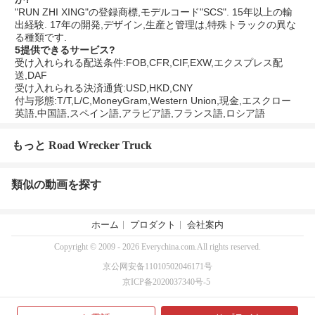
"RUN ZHI XING"の登録商標,モデルコード"SCS". 15年以上の輸
出経験. 17年の開発,デザイン,生産と管理は,特殊トラックの異な
る種類です.
5提供できるサービス?
受け入れられる配送条件:FOB,CFR,CIF,EXW,エクスプレス配
送,DAF
受け入れられる決済通貨:USD,HKD,CNY
付与形態:T/T,L/C,MoneyGram,Western Union,現金,エスクロー
英語,中国語,スペイン語,アラビア語,フランス語,ロシア語
もっと Road Wrecker Truck
類似の動画を探す
ホーム
プロダクト
会社案内
Copyright © 2009 - 2026 Everychina.com.All rights reserved.
京公网安备11010502046171号
京ICP备2020037340号-5