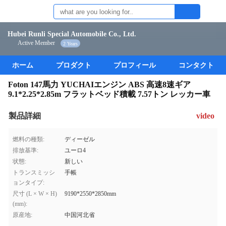
Hubei Runli Special Automobile Co., Ltd.
Active Member
2 Years
ホーム
プロダクト
プロフィール
コンタクト
Foton 147馬力 YUCHAIエンジン ABS 高速8速ギア
9.1*2.25*2.85m フラットベッド積載 7.57トン レッカー車
製品詳細
video
燃料の種類:
ディーゼル
排放基準:
ユーロ4
状態:
新しい
トランスミッシ
手帳
ョンタイプ:
尺寸 (L × W × H)
9190*2550*2850mm
(mm):
原産地:
中国河北省