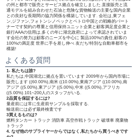
の州と都市で販売とサービス拠点を確立しました.直接販売と流
通モデルを組み合わせた石油と危険な貨物輸送の主要な国内企業
との良好な長期間の協力関係を構築しています. 会社は,東フェ
ン,ジファン,フォトンシノペックとペトロ中国との戦略的パート
ナーです契約の尊重と信用保持ユニット企業と顧客満足度企業と
銀行AAAの信用は,多くの年に湖北政府によって承認されていま
す会社の努力は顧客のニーズを中心に 製品100%の責任,顧客の
100%の満足度 世界に手を差し伸べ 友だち!特別な自動車都市を
構築!
よくある質問
1- 私たちは誰?
私たちは,中国湖北に拠点を置いています 2009年から国内市場に
販売します ((60.00%),南米 ((10.00%),東南アジア ((10.00%),南
アジア ((5.00%),東アジア ((5.00%),中米 ((5.00%),アフリカ 
((5.00%).101~200人のスタッフがいる.
2品質を保証するには?
量産前には常に生産前サンプルを採取する.
輸送前には必ず最終検査です
3買えるものは?
燃料タンカー トラック 消防車 高空作戦トラック 破壊車 廃棄物
トラック
4. なぜ他のサプライヤーからではなく,私たちから買うべきです
か?