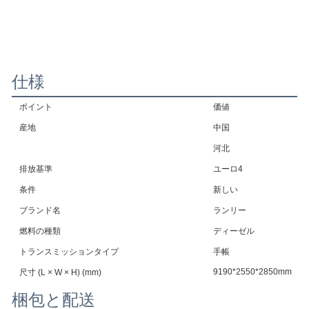
仕様
ポイント
価値
産地
中国
河北
排放基準
ユーロ4
条件
新しい
ブランド名
ランリー
燃料の種類
ディーゼル
トランスミッションタイプ
手帳
9190*2550*2850mm
尺寸 (L × W × H) (mm)
梱包と配送