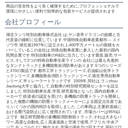
商品の安全性をより良く確保するために,プロフェッショナルで
環境にやさしい,便利で効率的な包装サービスが提供されます.
会社プロフィール
湖北ランリ特別自動車株式会社 は,ヤン皇帝ドラゴンの故郷と古
代音楽の鐘町に位置しています.中国特殊自動車産業都市--- スイ
ゾウ市 湖北省1997年に設立され,1,400平方メートルの面積をカ
バーしているこの会社は,特殊自動車産業に参入した最初の国内
民間企業です.特別自動車のR&Dに注力しています製造,販売,サー
ビス,そして2つの特殊自動車生産ラインの 会社には最も先進的
なタンクトラックと多機能救命消防車があります.5つのシリーズ
と370の製品です.都市工学トラックシリーズ,石油鉱山化学トラ
ックシリーズ,多機能救命消防トラックシリーズ,衛生専用自動車
シリーズ,半トレーラートラックです. 2009年,同社は,ランzhou 
Jiaotong大学と協力して,自動車の特別研究開発センターを設立
しました.特別自動車生産,学習,研究基地となった.国内自動車メ
ーカーで 鉄道省の認定を受けた 多機能の防塵トラックを開発し
ました複数の機能の防塵トラックメーカーによる固定点生産であ
り,いくつかの国内特許を取得しました.この車両は,主要鉄道線に
おける塵汚染防止に広く使用されています.,市場カバーは95%以
上です. 独立研究開発の多機能消防救助トラック,それは大きなパ
ワー,高度な自動化,広く高速道路と空港で使用,アフリカ,中央ア
ジア,モンゴルなどに輸出され,市場の潜在力は巨大です.同社は21