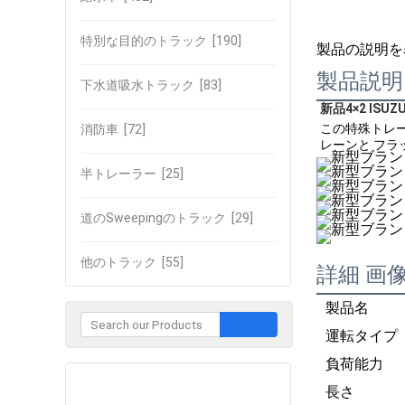
特別な目的のトラック
[190]
製品の説明を
製品説明
下水道吸水トラック
[83]
新品4×2 ISU
この特殊トレー
消防車
[72]
レーンと フ
半トレーラー
[25]
道のSweepingのトラック
[29]
他のトラック
[55]
詳細 画
製品名
運転タイプ
負荷能力
企業との接触
長さ