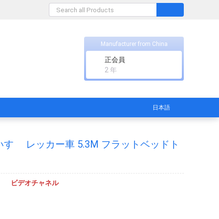
Manufacturer from China
正会員
2 年
日本語
 いすゞ レッカー車 5.3M フラットベッドト
ビデオチャネル