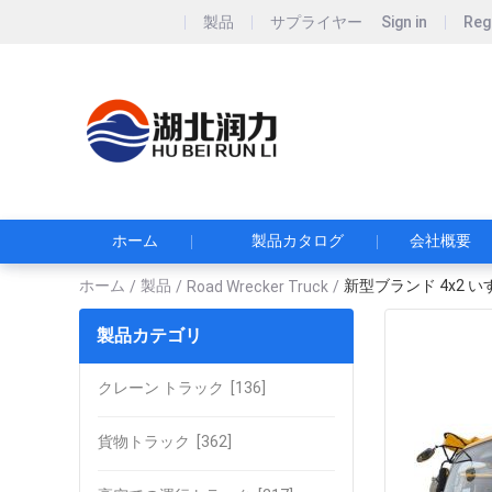
製品
サプライヤー
Sign in
Reg
Hubei Runli S
湖北润力专用汽车有
ホーム
製品カタログ
会社概要
ホーム
製品
新型ブランド 4x2 
/
/
Road Wrecker Truck
/
製品カテゴリ
クレーン トラック
[136]
貨物トラック
[362]