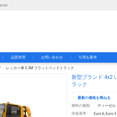
ister
pecial Automobile Co., Ltd.
限公司
品質管理
お問い合わせ
引用を要求
いすゞ レッカー車 5.3M フラットベッドトラック
新型ブランド 4x2
ラック
最新の価格を尋ねる
燃料の種類 :
ディーゼル
排放基準 :
Euro 6, Euro 3