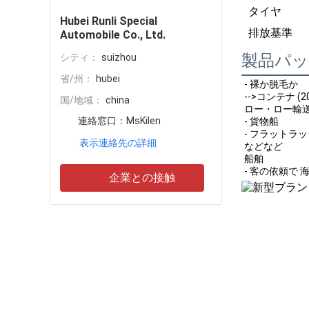
タイヤ
Hubei Runli Special
排放基準
Automobile Co., Ltd.
製品パ
シティ：
suizhou
省/州：
hubei
- 裸か脱毛か
-->コンテナ (20G
国/地域：
china
ロー・ロー輸
連絡窓口：
MsKilen
- 貨物船
- フラットラ
表示連絡先の詳細
などなど
船舶
- 客の依頼で 
企業との接触