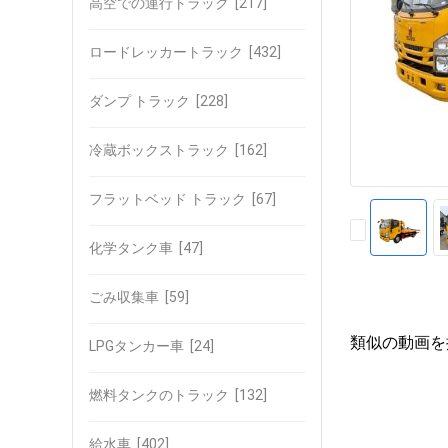
高空での運行トラック
[217]
ロードレッカートラック
[432]
ダンプ トラック
[228]
冷蔵ボックストラック
[162]
フラットベッド トラック
[67]
化学タンク車
[47]
ごみ収集車
[59]
類似の動画を
LPGタンカー車
[24]
燃料タンクのトラック
[132]
給水車
[402]