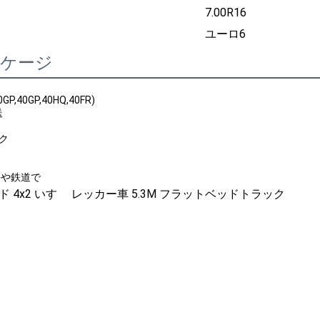
7.00R16
ユーロ6
ッケージ
P,40GP,40HQ,40FR)
送
ック
海や鉄道で