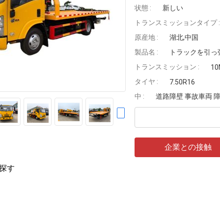
状態 :
新しい
トランスミッションタイプ :
原産地 :
湖北,中国
製品名 :
トラックを引っ
トランスミッション :
10
タイヤ :
7.50R16
中 :
道路障壁 事故車両 
企業との接触
探す