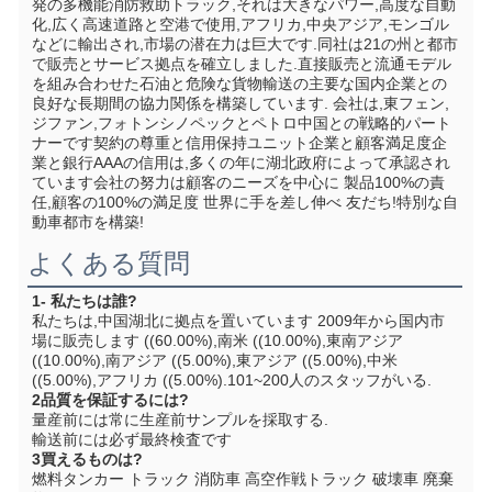
発の多機能消防救助トラック,それは大きなパワー,高度な自動
化,広く高速道路と空港で使用,アフリカ,中央アジア,モンゴル
などに輸出され,市場の潜在力は巨大です.同社は21の州と都市
で販売とサービス拠点を確立しました.直接販売と流通モデル
を組み合わせた石油と危険な貨物輸送の主要な国内企業との
良好な長期間の協力関係を構築しています. 会社は,東フェン,
ジファン,フォトンシノペックとペトロ中国との戦略的パート
ナーです契約の尊重と信用保持ユニット企業と顧客満足度企
業と銀行AAAの信用は,多くの年に湖北政府によって承認され
ています会社の努力は顧客のニーズを中心に 製品100%の責
任,顧客の100%の満足度 世界に手を差し伸べ 友だち!特別な自
動車都市を構築!
よくある質問
1- 私たちは誰?
私たちは,中国湖北に拠点を置いています 2009年から国内市
場に販売します ((60.00%),南米 ((10.00%),東南アジア 
((10.00%),南アジア ((5.00%),東アジア ((5.00%),中米 
((5.00%),アフリカ ((5.00%).101~200人のスタッフがいる.
2品質を保証するには?
量産前には常に生産前サンプルを採取する.
輸送前には必ず最終検査です
3買えるものは?
燃料タンカー トラック 消防車 高空作戦トラック 破壊車 廃棄