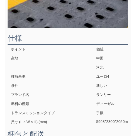
仕様
ポイント
価値
産地
中国
河北
排放基準
ユーロ4
条件
新しい
ブランド名
ランリー
燃料の種類
ディーゼル
トランスミッションタイプ
手帳
5998*2300*2050mm
尺寸 (L × W × H) (mm)
梱包と配送