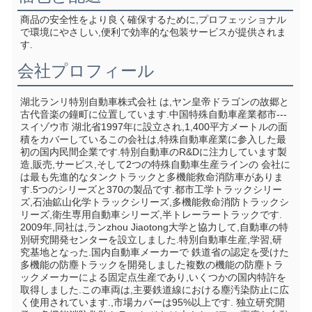
商品の安全性をより良く確保するために,プロフェッショナル
で環境にやさしい,便利で効率的な包装サービスが提供されま
す.
会社プロフィール
湖北ランリ特別自動車株式会社 は,ヤン皇帝ドラゴンの故郷と
古代音楽の鐘町に位置しています.中国特殊自動車産業都市--- 
スイゾウ市 湖北省1997年に設立され,1,400平方メートルの面
積をカバーしているこの会社は,特殊自動車産業に参入した最
初の国内民間企業です.特別自動車のR&Dに注力しています製
造,販売,サービス,そして2つの特殊自動車生産ラインの 会社に
は最も先進的なタンクトラックと多機能救命消防車がありま
す.5つのシリーズと370の製品です.都市工学トラックシリー
ズ,石油鉱山化学トラックシリーズ,多機能救命消防トラックシ
リーズ,衛生専用自動車シリーズ,半トレーラートラックです. 
2009年,同社は,ランzhou Jiaotong大学と協力して,自動車の特
別研究開発センターを設立しました.特別自動車生産,学習,研
究基地となった.国内自動車メーカーで 鉄道省の認定を受けた 
多機能の防塵トラックを開発しました複数の機能の防塵トラ
ックメーカーによる固定点生産であり,いくつかの国内特許を
取得しました.この車両は,主要鉄道線における塵汚染防止に広
く使用されています.,市場カバーは95%以上です. 独立研究開