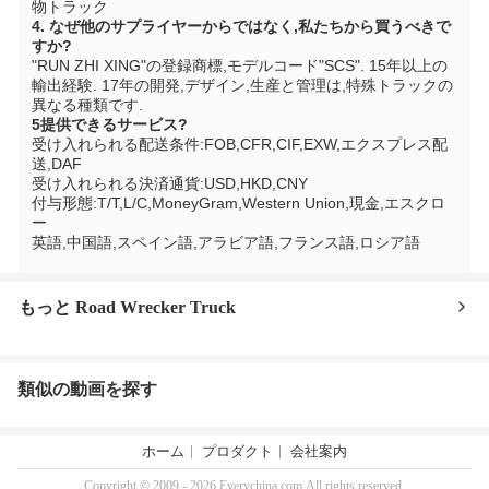
物トラック
4. なぜ他のサプライヤーからではなく,私たちから買うべきで
すか?
"RUN ZHI XING"の登録商標,モデルコード"SCS". 15年以上の
輸出経験. 17年の開発,デザイン,生産と管理は,特殊トラックの
異なる種類です.
5提供できるサービス?
受け入れられる配送条件:FOB,CFR,CIF,EXW,エクスプレス配
送,DAF
受け入れられる決済通貨:USD,HKD,CNY
付与形態:T/T,L/C,MoneyGram,Western Union,現金,エスクロ
ー
英語,中国語,スペイン語,アラビア語,フランス語,ロシア語
もっと Road Wrecker Truck
類似の動画を探す
ホーム
プロダクト
会社案内
Copyright © 2009 - 2026 Everychina.com.All rights reserved.