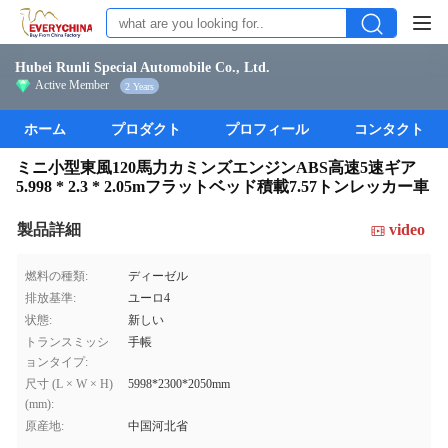
Hubei Runli Special Automobile Co., Ltd.
Active Member
2 Years
ホーム
プロダクト
プロフィール
コンタクト
ミニ小型東風120馬力カミンズエンジンABS高速5速ギア
5.998 * 2.3 * 2.05mフラットベッド積載7.57トンレッカー車
製品詳細
video
燃料の種類:
ディーゼル
排放基準:
ユーロ4
状態:
新しい
トランスミッシ
手帳
ョンタイプ:
尺寸 (L × W × H)
5998*2300*2050mm
(mm):
原産地:
中国河北省