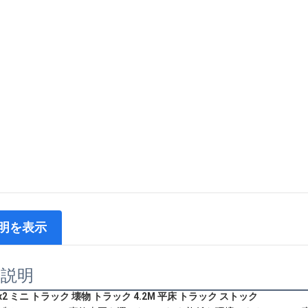
明を表示
品説明
x2 ミニ トラック 壊物 トラック 4.2M 平床 トラック ストック