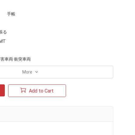
手帳
張る
MT
障害車両 衝突車両
More
Add to Cart