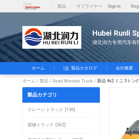
製品
サプライヤー
Sign in
Reg
Hubei Runli S
湖北润力专用汽车有
ホーム
製品カタログ
会社概要
ホーム
製品
新品 4x2 ミニ 3ト
/
/
Road Wrecker Truck
/
製品カテゴリ
クレーン トラック
[136]
貨物トラック
[362]