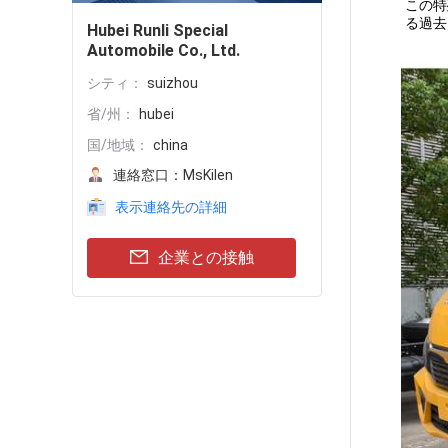
この特
る過去
Hubei Runli Special
Automobile Co., Ltd.
シティ：
suizhou
省/州：
hubei
国/地域：
china
連絡窓口：
MsKilen
表示連絡先の詳細
企業との接触