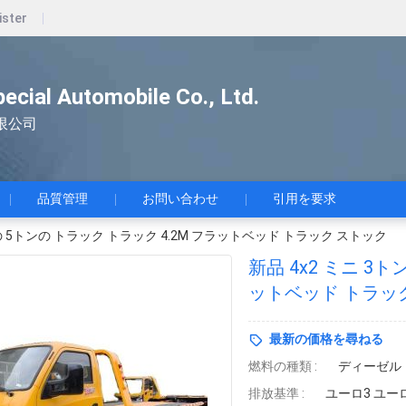
ister
pecial Automobile Co., Ltd.
限公司
品質管理
お問い合わせ
引用を要求
ンの 5トンの トラック トラック 4.2M フラットベッド トラック ストック
新品 4x2 ミニ 3
ットベッド トラッ
最新の価格を尋ねる
燃料の種類 :
ディーゼル
排放基準 :
ユーロ3 ユー