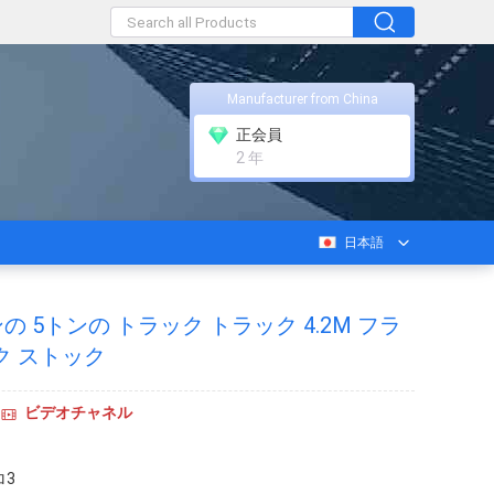
Manufacturer from China
正会員
2 年
日本語
トンの 5トンの トラック トラック 4.2M フラ
ク ストック
ビデオチャネル
ロ3