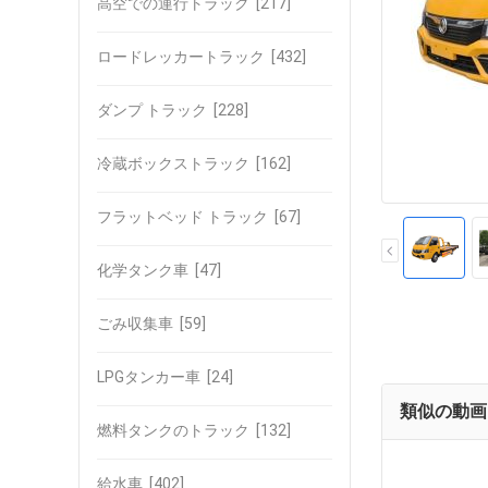
高空での運行トラック
[217]
ロードレッカートラック
[432]
ダンプ トラック
[228]
冷蔵ボックストラック
[162]
フラットベッド トラック
[67]
化学タンク車
[47]
ごみ収集車
[59]
LPGタンカー車
[24]
類似の動画
燃料タンクのトラック
[132]
給水車
[402]