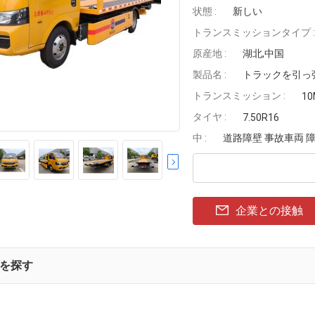
状態 :
新しい
トランスミッションタイプ :
原産地 :
湖北,中国
製品名 :
トラックを引っ
トランスミッション :
10
タイヤ :
7.50R16
中 :
道路障壁 事故車両 
企業との接触
を探す