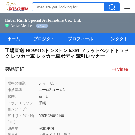
Hubei Runli Special Automobile Co., Ltd.
Active Member
2 Years
ホーム
プロダクト
プロフィール
コンタクト
工場直送 HOWO 5トン 8トン 6.8M フラットベッドトラッ
ク レッカー車 レッカー車ボディ 牽引レッカー
製品詳細
video
燃料の種類:
ディーゼル
排放基準:
ユーロ3 ユーロ3
状態:
新しい
トランスミッシ
手帳
ョンタイプ:
尺寸 (L × W × H)
5995*2300*2400
(mm):
原産地:
湖北,中国