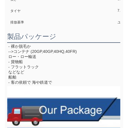
7.00R
タイヤ
排放基準
ユーロ
製品パッケージ
- 裸か脱毛か
-->コンテナ (20GP,40GP,40HQ,40FR)
ロー・ロー輸送
- 貨物船
- フラットラック
などなど
船舶
- 客の依頼で 海や鉄道で