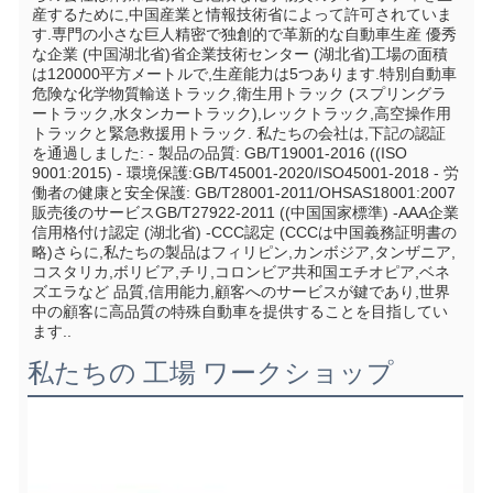
産するために,中国産業と情報技術省によって許可されていま
す.専門の小さな巨人精密で独創的で革新的な自動車生産 優秀
な企業 (中国湖北省)省企業技術センター (湖北省)工場の面積
は120000平方メートルで,生産能力は5つあります.特別自動車
危険な化学物質輸送トラック,衛生用トラック (スプリングラ
ートラック,水タンカートラック),レックトラック,高空操作用
トラックと緊急救援用トラック. 私たちの会社は,下記の認証
を通過しました: - 製品の品質: GB/T19001-2016 ((ISO 
9001:2015) - 環境保護:GB/T45001-2020/ISO45001-2018 - 労
働者の健康と安全保護: GB/T28001-2011/OHSAS18001:2007 
販売後のサービスGB/T27922-2011 ((中国国家標準) -AAA企業
信用格付け認定 (湖北省) -CCC認定 (CCCは中国義務証明書の
略)さらに,私たちの製品はフィリピン,カンボジア,タンザニア,
コスタリカ,ボリビア,チリ,コロンビア共和国エチオピア,ベネ
ズエラなど 品質,信用能力,顧客へのサービスが鍵であり,世界
中の顧客に高品質の特殊自動車を提供することを目指してい
ます..
私たちの 工場 ワークショップ