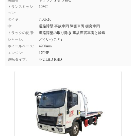
製品名:
トラックを引っ張る
トランスミッシ
10MT
ョン:
タイヤ:
7.50R16
中:
道路障壁 事故車両 障害車両 衝突車両
トラックの使用:
道路障壁の取り除き,事故障害車両と輸送
シャーシ:
どういうこと?
ホイールベース:
4200mm
エンジン:
170HP
運転タイプ:
4×2 LHD RHD