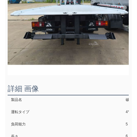
詳細 画像
製品名
破棄ト
運転タイプ
4*2 
負荷能力
5 トン
6.8m
長さ