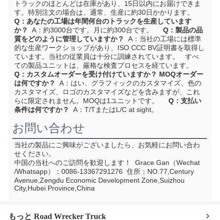
トラックのほとんどは在庫があり、15日以内にお届けできま
す。特別注文の場合は、通常、生産に約30日かかります。      
Q：あなたの工場は年間何台のトラックを生産しています
か？
  A：約3000台です。月に約300台です。     
Q：製品の品
質をどのように管理していますか？
  A：当社の工場には標準
的な生産ワークショップがあり、ISO CCC BV証明書を取得し
ています。当社の従業員は十分に訓練されています。   すべ
ての製品ユニットは、厳格な検査プロセスを経ています。     
Q：カスタムオーダーを受け付けていますか？ MOQオーダー
は何ですか？
  A：はい、グラフィックのカスタマイズ、色の
カスタマイズ、ロゴのカスタマイズなどを含みますが、これ
らに限定されません。MOQは1ユニットです。     
Q：支払い
条件は何ですか？
  A：T/TまたはL/C at sight。
お問い合わせ
当社の製品にご興味がございましたら、お気軽にお問い合わ
せください。
中国の当社へのご訪問を歓迎します！
  Grace Gan（Wechat 
/Whatsapp）：0086-13367291276  住所：
NO.77,Century 
Avenue,Zengdu Economic Development Zone,Suizhou 
City,Hubei Province,China
もっと Road Wrecker Truck