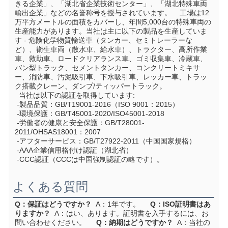
きる企業」、「湖北省企業技術センター」、「湖北特殊車両
輸出企業」などの名誉称号を授与されています。    工場は12
万平方メートルの面積をカバーし、年間5,000台の特殊車両の
生産能力があります。当社は主に以下の製品を生産していま
す - 危険化学物質輸送車（タンカー、セミトレーラーな
ど）、衛生車両（散水車、給水車）、トラクター、高所作業
車、救助車、ロードクリアランス車、ゴミ収集車、冷蔵車、
バン型トラック、セメントタンカー、コンクリートミキサ
ー、消防車、汚泥吸引車、下水吸引車、レッカー車、トラッ
ク搭載クレーン、ダンプ/ティッパートラック。
  当社は以下の認証を取得しています:
 -製品品質：GB/T19001-2016（ISO 9001：2015）
 -環境保護：GB/T45001-2020/ISO45001-2018
 -労働者の健康と安全保護：GB/T28001-
2011/OHSAS18001：2007
 -アフターサービス：GB/T27922-2011（中国国家規格）
 -AAA企業信用格付け認証（湖北省）
 -CCC認証（CCCは中国強制認証の略です）。
よくある質問
Q：保証はどうですか？
  A：1年です。     
Q：ISO証明書はあ
りますか？
  A：はい、あります。証明書を入手するには、お
問い合わせください。     
Q：納期はどうですか？
  A：当社の