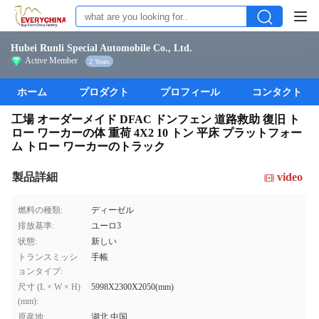
Hubei Runli Special Automobile Co., Ltd.
Active Member
2 Years
ホーム
プロダクト
プロフィール
コンタクト
工場 オーダーメイド DFAC ドンフェン 道路救助 復旧 ト
ロー ワーカーの体 重荷 4X2 10 トン 平床 プラットフォー
ム トロー ワーカーのトラック
製品詳細
video
燃料の種類:
ディーゼル
排放基準:
ユーロ3
状態:
新しい
トランスミッシ
手帳
ョンタイプ:
尺寸 (L × W × H)
5998X2300X2050(mm)
(mm):
原産地:
湖北,中国