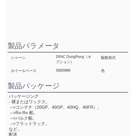
製品パラメータ
DFAC DongFeng（オ
シャーシ
駆動形式
プション）
5800MM
ホイールベース
色
製品パッケージ
パッケージング
- 裸またはワックス。
 -->コンテナ（20GP、40GP、40HQ、40FR）。
 -->Ro-Ro 船。
 -->バルク船。
 -->フラットラック。
など。
配送