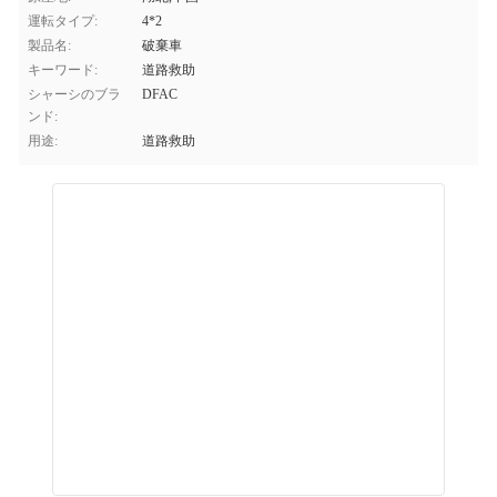
運転タイプ:
4*2
製品名:
破棄車
キーワード:
道路救助
シャーシのブラ
DFAC
ンド:
用途:
道路救助