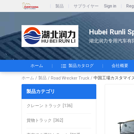
製品
サプライヤー
Sign in
Reg
Hubei Runli S
湖北润力专用汽车有
ホーム
製品カタログ
会社概要
ホーム
製品
中国工場カスタマイ
/
/
Road Wrecker Truck
/
製品カテゴリ
クレーン トラック
[136]
貨物トラック
[362]