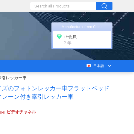
Manufacturer from China
正会員
2 年
日本語
牽引レッカー車
イズのフォトンレッカー車フラットベッド
クレーン付き牽引レッカー車
ビデオチャネル