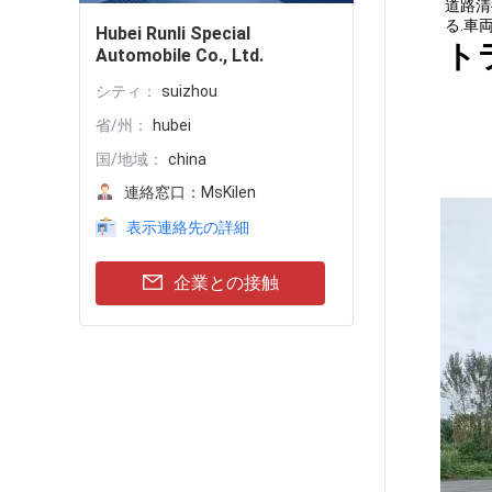
道路清
る.車
Hubei Runli Special
ト
Automobile Co., Ltd.
シティ：
suizhou
省/州：
hubei
国/地域：
china
連絡窓口：
MsKilen
表示連絡先の詳細
企業との接触