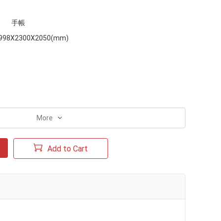
手帳
998X2300X2050(mm)
More
Add to Cart