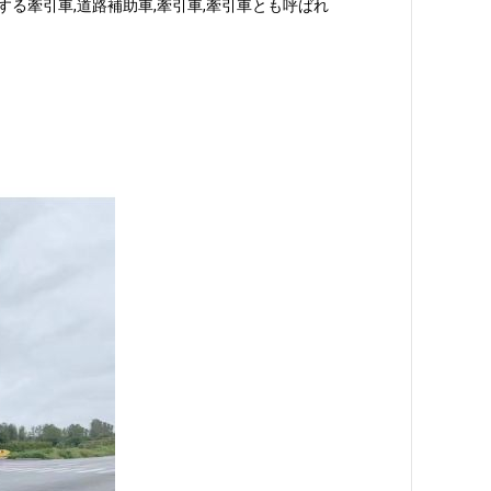
する牽引車,道路補助車,牽引車,牽引車とも呼ばれ