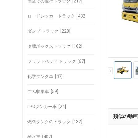
高空での運行トラック
[217]
ロードレッカートラック
[432]
ダンプ トラック
[228]
冷蔵ボックストラック
[162]
フラットベッド トラック
[67]
化学タンク車
[47]
ごみ収集車
[59]
LPGタンカー車
[24]
類似の動画
燃料タンクのトラック
[132]
給水車
[402]