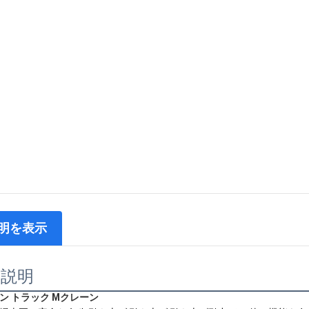
明を表示
品説明
ン トラック M
クレーン