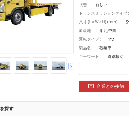
状態 :
新しい
トランスミッションタイプ :
尺寸 (L × W × H) (mm) :
5
原産地 :
湖北,中国
運転タイプ :
4*2
製品名 :
破棄車
キーワード :
道路救助
企業との接触
を探す