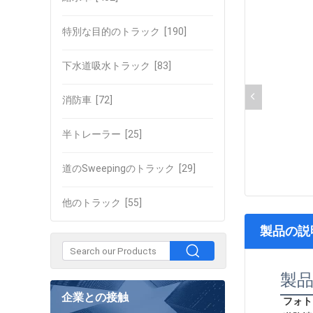
特別な目的のトラック
[190]
下水道吸水トラック
[83]
消防車
[72]
半トレーラー
[25]
道のSweepingのトラック
[29]
他のトラック
[55]
製品の説
製
企業との接触
フォト