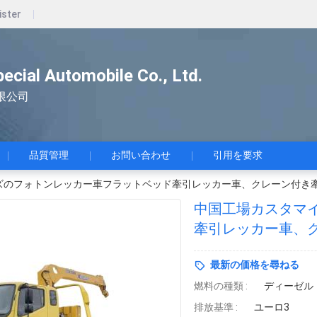
ister
pecial Automobile Co., Ltd.
限公司
品質管理
お問い合わせ
引用を要求
ズのフォトンレッカー車フラットベッド牽引レッカー車、クレーン付き
中国工場カスタマ
牽引レッカー車、
最新の価格を尋ねる
燃料の種類 :
ディーゼル
排放基準 :
ユーロ3