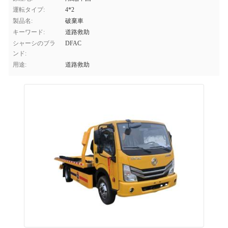
運転タイプ:
4*2
製品名:
破棄車
キーワード:
道路救助
シャーシのブラ
DFAC
ンド:
用途:
道路救助