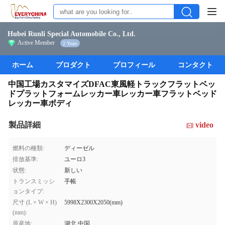
Hubei Runli Special Automobile Co., Ltd.
Active Member
2 Years
ホーム
プロダクト
プロフィール
コンタクト
中国工場カスタマイズDFAC東風軽トラックフラットベッ
ドプラットフォームレッカー車レッカー車フラットベッド
レッカー車ボディ
製品詳細
video
燃料の種類:
ディーゼル
排放基準:
ユーロ3
状態:
新しい
トランスミッシ
手帳
ョンタイプ:
尺寸 (L × W × H)
5998X2300X2050(mm)
(mm):
原産地:
湖北,中国