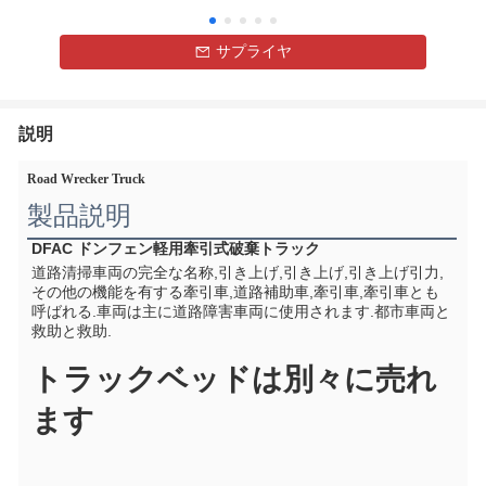
サプライヤ
説明
Road Wrecker Truck
製品説明
DFAC ドンフェン軽用牽引式破棄トラック
道路清掃車両の完全な名称,引き上げ,引き上げ,引き上げ引力,
その他の機能を有する牽引車,道路補助車,牽引車,牽引車とも
呼ばれる.車両は主に道路障害車両に使用されます.都市車両と
救助と救助.
トラックベッドは別々に売れ
ます