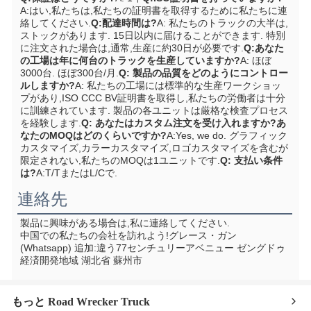
A:はい,私たちは,私たちの証明書を取得するために私たちに連
絡してください.
Q:配達時間は?
A: 私たちのトラックの大半は,
ストックがあります. 15日以内に届けることができます. 特別
に注文された場合は,通常,生産に約30日が必要です.
Q:あなた
の工場は年に何台のトラックを生産していますか?
A: ほぼ
3000台. ほぼ300台/月.
Q: 製品の品質をどのようにコントロー
ルしますか?
A: 私たちの工場には標準的な生産ワークショッ
プがあり,ISO CCC BV証明書を取得し,私たちの労働者は十分
に訓練されています. 製品の各ユニットは厳格な検査プロセス
を経験します.
Q: あなたはカスタム注文を受け入れますか?あ
なたのMOQはどのくらいですか?
A:Yes, we do. グラフィック
カスタマイズ,カラーカスタマイズ,ロゴカスタマイズを含むが
限定されない,私たちのMOQは1ユニットです.
Q: 支払い条件
は?
A:T/TまたはL/Cで.
連絡先
製品に興味がある場合は,私に連絡してください.
中国での私たちの会社を訪れよう!
グレース・ガン 
(Whatsapp) 追加:
違う77センチュリーアベニュー ゼングドゥ
経済開発地域 湖北省 蘇州市
もっと Road Wrecker Truck