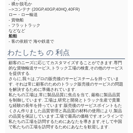
- 裸か脱毛か
-->コンテナ (20GP,40GP,40HQ,40FR)
ロー・ロー輸送
- 貨物船
- フラットラック
などなど
船舶
- 客の依頼で 海や鉄道で
わたしたち の 利点
顧客のニーズに応じてカスタマイズすることができます.
専門
的な貨物輸送サービス,トラック工場の検査,その他のサービス
を提供する.
さらに,我々は,プロの販売後のサービスチームを持っていま
す. それは常に顧客のためのトラック販売後のサービスの問題
を解決するために準備されています.
私たちの工場は,常に製品品質に焦点を当て, 厳格に製品品質
を制御しています. 工場は,研究と開発とトラック生産で貴重
な経験の長年を持っています.販売後のサービスポイントもた
くさん作りました品質管理と高品質の材料の使用により,製品
の品質を保証しています.工場で最高の価格です.オンラインで
私たちの工場を訪問するためにあなたを導きます,そして中国
で私たちの工場を訪問するためにあなたを歓迎します.