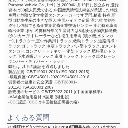
Purpose Vehicle Co., Ltd.) は,2009年1月19日に設立され,登録
資本は50億人民元である.中国産業情報技術省が承認した特殊
車両と危険な化学物質タンクメーカーです専門,精密,特殊,新
型自動車生産の小さな巨人,中国ハイテク企業,湖北省 契約を
遵守し信頼できる企業湖北省企業技術センター 湖北特別車両
輸出企業 ほか 名誉称号年間生産能力は5危険化学物質輸送機 
(タンカー,半トレーラーなど),衛生用車両 (噴水機,水タンカ
ー),トラクター,空中作業用トラック,救助トラック,道路清掃ト
ラック,ゴミトラック,冷蔵トラック,バン型トラック,セメント
タンカー,コンクリートミキサー,消防トラック,肥料吸いトラ
ック,下水道吸いトラック,牽引トラック,トラック式クレーン
ダンパー・ティパー・トラック
弊社は,以下の認証を通過しました.
製品品質: GB/T19001-2016 (ISO 9001:2015)
-環境保護: GB/T45001-2020/ISO45001-2018
労働者の健康と安全保護: GB/T28001-
2011/OHSAS18001:2007
販売後のサービス:GB/T27922-2011 ((中国国家標準)
-AAA企業信用格付け認定 (湖北省)
-CCC認証 (CCCは中国義務証明書の略)
よくある質問
Q:保証はどうですか?
A: 1年
Q:ISO証明書を持っていますか?