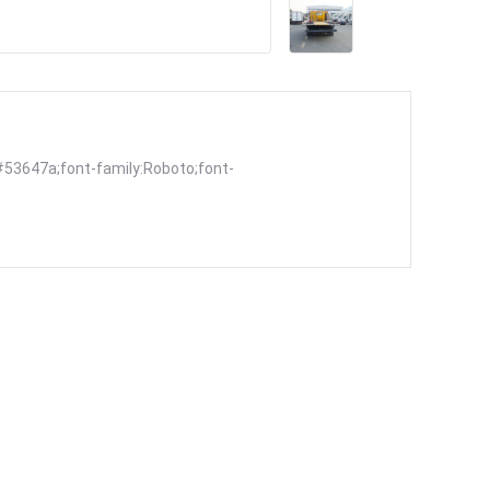
#53647a;font-family:Roboto;font-