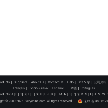
roducts
Suppliers
About Us
Contact Us
Help
Site Map
公司介绍
Français
Русский язык
Español
日本語
Português
roducts:
A
|
B
|
C
|
D
|
E
|
F
|
G
|
H
|
I
|
J
|
K
|
L
|
M
|
N
|
O
|
P
|
Q
|
R
|
S
|
T
|
U
|
V
|
W
|
ght © 2009-2026 Everychina.com. All rights reserved.
京ICP备20200373