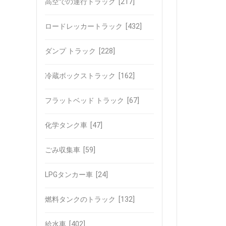
高空での運行トラック
[217]
ロードレッカートラック
[432]
ダンプ トラック
[228]
冷蔵ボックストラック
[162]
フラットベッド トラック
[67]
化学タンク車
[47]
ごみ収集車
[59]
LPGタンカー車
[24]
燃料タンクのトラック
[132]
給水車
[402]