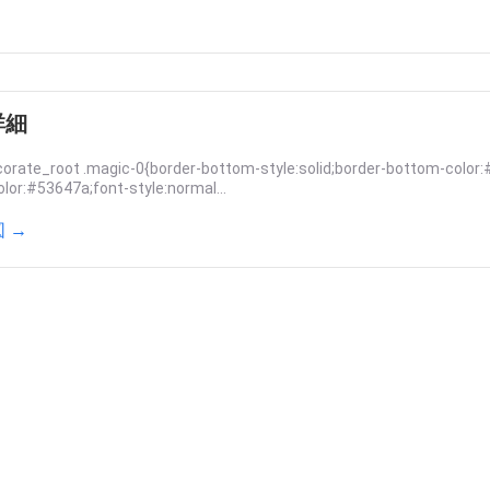
詳細
orate_root .magic-0{border-bottom-style:solid;border-bottom-color:
olor:#53647a;font-style:normal...
 →