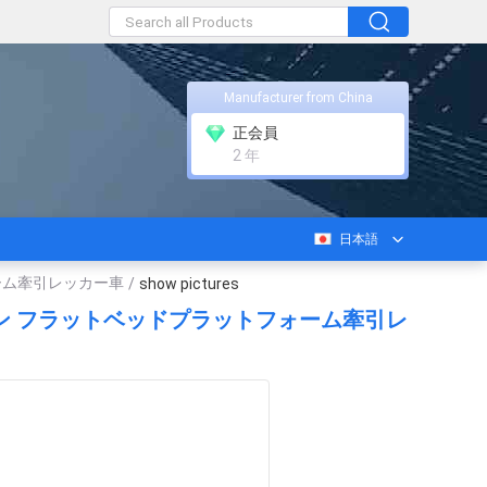
Manufacturer from China
正会員
2 年
日本語
フォーム牽引レッカー車
/
show pictures
 5 トン フラットベッドプラットフォーム牽引レ