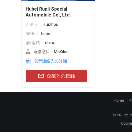
Hubei Runli Special
Automobile Co., Ltd.
シティ：
suizhou
省/州：
hubei
国/地域：
china
連絡窓口：
MsKilen
表示連絡先の詳細
企業との接触
Home
P
China Hot P
Copyri