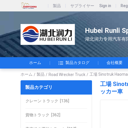
製品
サプライヤー
Sign in
Reg
Hubei Runli S
湖北润力专用汽车有
ホーム
製品カタログ
会社概要
ホーム
製品
工場 Sinotruk 
/
/
Road Wrecker Truck
/
工場 Sin
製品カテゴリ
ッカー車
クレーン トラック
[136]
貨物トラック
[362]