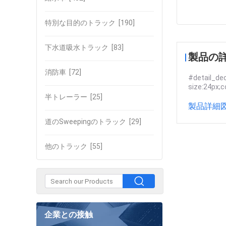
特別な目的のトラック
[190]
下水道吸水トラック
[83]
製品の
消防車
[72]
#detail_dec
size:24px;c
半トレーラー
[25]
製品詳細図
道のSweepingのトラック
[29]
他のトラック
[55]
企業との接触