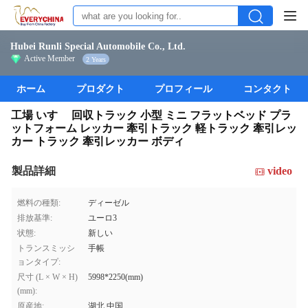
Hubei Runli Special Automobile Co., Ltd.
Active Member
2 Years
ホーム
プロダクト
プロフィール
コンタクト
工場 いすゞ 回収トラック 小型 ミニ フラットベッド プラ
ットフォーム レッカー 牽引トラック 軽トラック 牽引レッ
カー トラック 牽引レッカー ボディ
製品詳細
video
燃料の種類:
ディーゼル
排放基準:
ユーロ3
状態:
新しい
トランスミッシ
手帳
ョンタイプ:
尺寸 (L × W × H)
5998*2250(mm)
(mm):
原産地:
湖北,中国