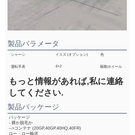
製品パラメータ
シャーシ
イスズ (オプション)
色
4×2
運転手表
駆動ホイール
もっと情報があれば,私に連絡
してください.
製品パッケージ
パッケージ
- 裸か脱毛か
-->コンテナ (20GP,40GP,40HQ,40FR)
ロー・ロー輸送