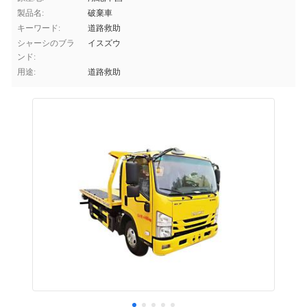
製品名:
破棄車
キーワード:
道路救助
シャーシのブラ
イスズウ
ンド:
用途:
道路救助