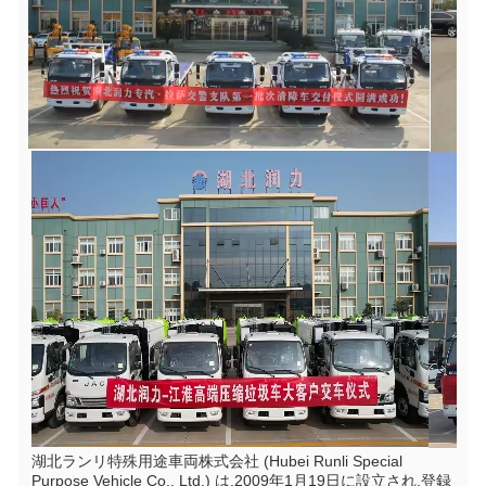
湖北ランリ特殊用途車両株式会社 (Hubei Runli Special 
Purpose Vehicle Co., Ltd.) は,2009年1月19日に設立され,登録