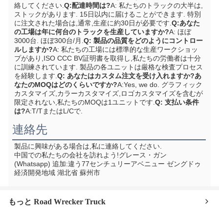
絡してください.
Q:配達時間は?
A: 私たちのトラックの大半は,
ストックがあります. 15日以内に届けることができます. 特別
に注文された場合は,通常,生産に約30日が必要です.
Q:あなた
の工場は年に何台のトラックを生産していますか?
A: ほぼ
3000台. ほぼ300台/月.
Q: 製品の品質をどのようにコントロー
ルしますか?
A: 私たちの工場には標準的な生産ワークショッ
プがあり,ISO CCC BV証明書を取得し,私たちの労働者は十分
に訓練されています. 製品の各ユニットは厳格な検査プロセス
を経験します.
Q: あなたはカスタム注文を受け入れますか?あ
なたのMOQはどのくらいですか?
A:Yes, we do. グラフィック
カスタマイズ,カラーカスタマイズ,ロゴカスタマイズを含むが
限定されない,私たちのMOQは1ユニットです.
Q: 支払い条件
は?
A:T/TまたはL/Cで.
連絡先
製品に興味がある場合は,私に連絡してください.
中国での私たちの会社を訪れよう!
グレース・ガン 
(Whatsapp) 追加:
違う77センチュリーアベニュー ゼングドゥ
経済開発地域 湖北省 蘇州市
もっと Road Wrecker Truck