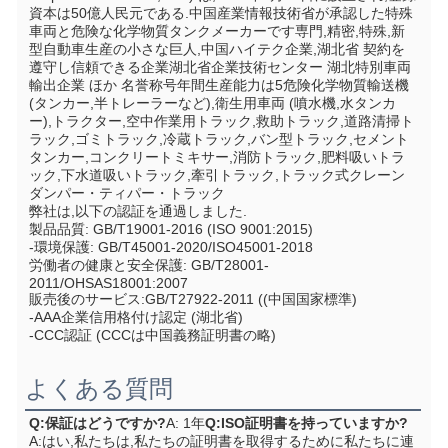
資本は50億人民元である.中国産業情報技術省が承認した特殊
車両と危険な化学物質タンクメーカーです専門,精密,特殊,新
型自動車生産の小さな巨人,中国ハイテク企業,湖北省 契約を
遵守し信頼できる企業湖北省企業技術センター 湖北特別車両
輸出企業 ほか 名誉称号年間生産能力は5危険化学物質輸送機 
(タンカー,半トレーラーなど),衛生用車両 (噴水機,水タンカ
ー),トラクター,空中作業用トラック,救助トラック,道路清掃ト
ラック,ゴミトラック,冷蔵トラック,バン型トラック,セメント
タンカー,コンクリートミキサー,消防トラック,肥料吸いトラ
ック,下水道吸いトラック,牽引トラック,トラック式クレーン
ダンパー・ティパー・トラック
弊社は,以下の認証を通過しました.
製品品質: GB/T19001-2016 (ISO 9001:2015)
-環境保護: GB/T45001-2020/ISO45001-2018
労働者の健康と安全保護: GB/T28001-
2011/OHSAS18001:2007
販売後のサービス:GB/T27922-2011 ((中国国家標準)
-AAA企業信用格付け認定 (湖北省)
-CCC認証 (CCCは中国義務証明書の略)
よくある質問
Q:保証はどうですか?
A: 1年
Q:ISO証明書を持っていますか?
A:はい,私たちは,私たちの証明書を取得するために私たちに連