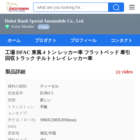
Hubei Runli Special Automobile Co., Ltd.
Active Member
2 Years
ホーム
プロダクト
プロフィール
コンタクト
工場 DFAC 東風 4 トン レッカー車 フラットベッド 牽引
回収トラック チルトトレイ レッカー車
製品詳細
video
燃料の種類:
ディーゼル
排放基準:
EURO 5
状態:
新しい
トランスミッシ
手帳
ョンタイプ:
尺寸 (L × W × H)
5998X2300X2050(mm)
(mm):
原産地:
湖北,中国