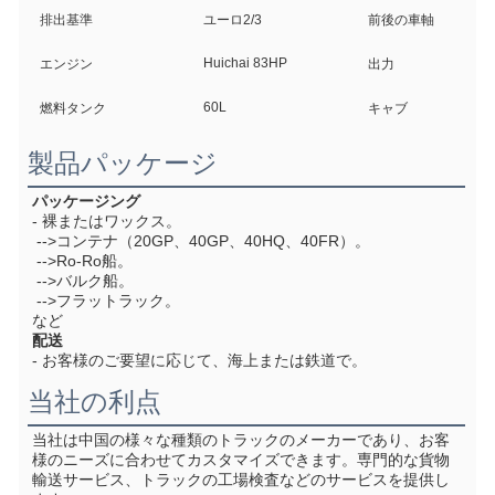
排出基準
ユーロ2/3
前後の車軸
Huichai 83HP
エンジン
出力
60L
燃料タンク
キャブ
製品パッケージ
パッケージング
- 裸またはワックス。
 -->コンテナ（20GP、40GP、40HQ、40FR）。
 -->Ro-Ro船。
 -->バルク船。
 -->フラットラック。
など
配送
- お客様のご要望に応じて、海上または鉄道で。
当社の利点
当社は中国の様々な種類のトラックのメーカーであり、お客
様のニーズに合わせてカスタマイズできます。
専門的な貨物
輸送サービス、トラックの工場検査などのサービスを提供し