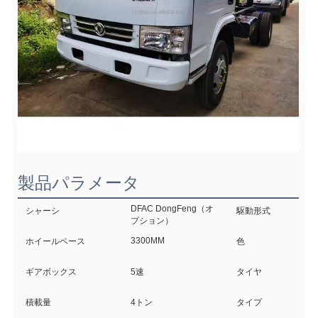
製品パラメータ
DFAC DongFeng（オ
シャーシ
駆動形式
プション）
3300MM
ホイールベース
色
ギアボックス
5速
タイヤ
積載量
4トン
タイプ