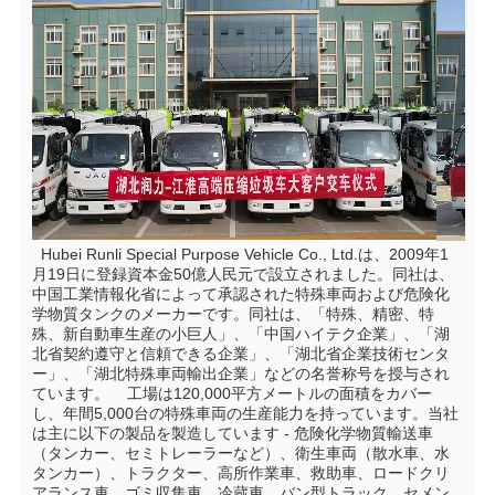
  Hubei Runli Special Purpose Vehicle Co., Ltd.は、2009年1
月19日に登録資本金50億人民元で設立されました。同社は、
中国工業情報化省によって承認された特殊車両および危険化
学物質タンクのメーカーです。同社は、「特殊、精密、特
殊、新自動車生産の小巨人」、「中国ハイテク企業」、「湖
北省契約遵守と信頼できる企業」、「湖北省企業技術センタ
ー」、「湖北特殊車両輸出企業」などの名誉称号を授与され
ています。    工場は120,000平方メートルの面積をカバー
し、年間5,000台の特殊車両の生産能力を持っています。当社
は主に以下の製品を製造しています - 危険化学物質輸送車
（タンカー、セミトレーラーなど）、衛生車両（散水車、水
タンカー）、トラクター、高所作業車、救助車、ロードクリ
アランス車、ゴミ収集車、冷蔵車、バン型トラック、セメン