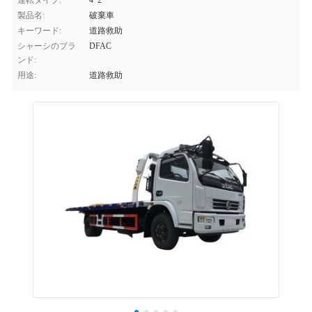
運転タイプ:
4*2
製品名:
破棄車
キーワード:
道路救助
シャーシのブラ
DFAC
ンド:
用途:
道路救助