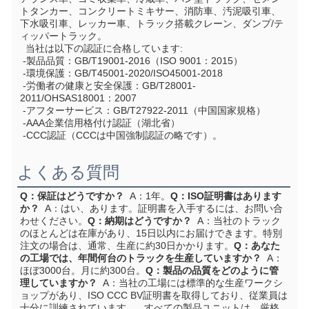
トタンカー、コンクリートミキサー、消防車、汚泥吸引車、
下水吸引車、レッカー車、トラック搭載クレーン、ダンプ/テ
ィッパートラック。
  当社は以下の認証に合格しています:
 -製品品質：GB/T19001-2016（ISO 9001：2015）
 -環境保護：GB/T45001-2020/ISO45001-2018
 -労働者の健康と安全保護：GB/T28001-
2011/OHSAS18001：2007
 -アフターサービス：GB/T27922-2011（中国国家規格）
 -AAA企業信用格付け認証（湖北省）
 -CCC認証（CCCは中国強制認証の略です）。
よくある質問
Q：保証はどうですか？
  A：1年。
Q：ISO証明書はあります
か？
  A：はい、あります。証明書を入手するには、お問い合
わせください。
Q：納期はどうですか？
  A：当社のトラック
のほとんどは在庫があり、15日以内にお届けできます。特別
注文の場合は、通常、生産に約30日かかります。
Q：あなた
の工場では、年間何台のトラックを生産していますか？
  A：
ほぼ3000台。月に約300台。
Q：製品の品質をどのように管
理していますか？
  A：当社の工場には標準的な生産ワークシ
ョップがあり、ISO CCC BV証明書を取得しており、従業員は
十分に訓練されています。   すべての製品ユニットは、厳格