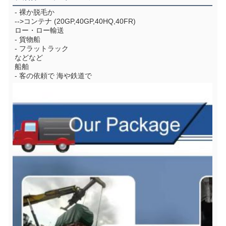
- 裸か脱毛か
-->コンテナ (20GP,40GP,40HQ,40FR)
ロー・ロー輸送
- 貨物船
- フラットラック
などなど
船舶
- 客の依頼で 海や鉄道で