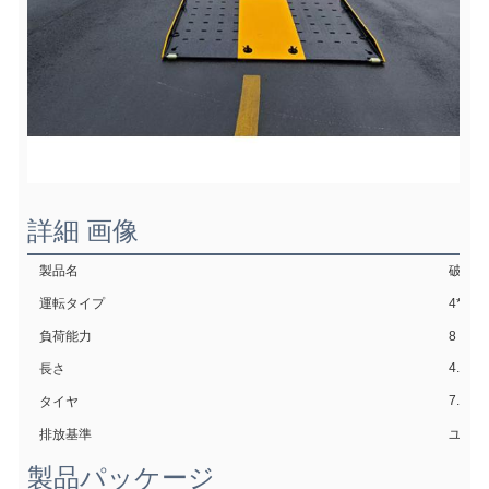
詳細 画像
製品名
破棄ト
運転タイプ
4*2 
負荷能力
8トン
4.2m
長さ
7.00R
タイヤ
排放基準
ユーロ 6
製品パッケージ