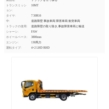
製品名:
トラックを引っ張る
トランスミッシ
10MT
ョン:
タイヤ:
7.50R16
中:
道路障壁 事故車両 障害車両 衝突車両
トラックの使用:
道路障壁の取り除き,事故障害車両と輸送
シャーシ:
FAW
ホイールベース:
3800mm
エンジン:
130馬力
運転タイプ:
4×2 LHD RHD