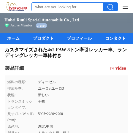
Hubei Runli Special Automobile Co., Ltd.
Active Member
2 Years
ホーム
プロダクト
プロフィール
コンタクト
カスタマイズされた4x2 FAW 8トン牽引レッカー車、ラン
ディングレッカー車体付き
製品詳細
video
燃料の種類:
ディーゼル
排放基準:
ユーロ3 ユーロ3
状態:
新しい
トランスミッシ
手帳
ョンタイプ:
尺寸 (L × W × H)
5995*2280*2200
(mm):
原産地:
湖北,中国