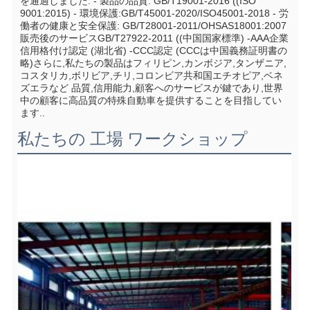
を通過しました: - 製品の品質: GB/T19001-2016 ((ISO 
9001:2015) - 環境保護:GB/T45001-2020/ISO45001-2018 - 労
働者の健康と安全保護: GB/T28001-2011/OHSAS18001:2007 
販売後のサービスGB/T27922-2011 ((中国国家標準) -AAA企業
信用格付け認定 (湖北省) -CCC認定 (CCCは中国義務証明書の
略)さらに,私たちの製品はフィリピン,カンボジア,タンザニア,
コスタリカ,ボリビア,チリ,コロンビア共和国エチオピア,ベネ
ズエラなど 品質,信用能力,顧客へのサービスが鍵であり,世界
中の顧客に高品質の特殊自動車を提供することを目指してい
ます..
私たちの 工場 ワークショップ