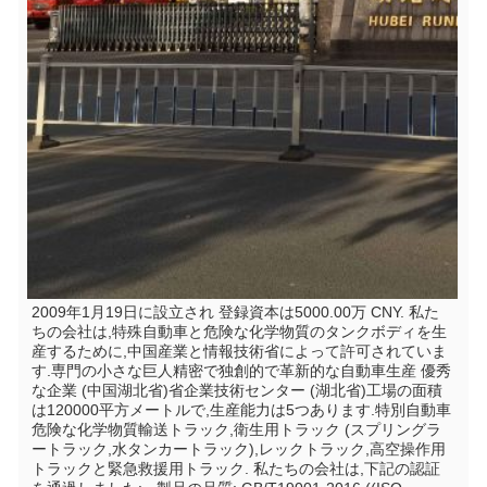
2009年1月19日に設立され 登録資本は5000.00万 CNY. 私た
ちの会社は,特殊自動車と危険な化学物質のタンクボディを生
産するために,中国産業と情報技術省によって許可されていま
す.専門の小さな巨人精密で独創的で革新的な自動車生産 優秀
な企業 (中国湖北省)省企業技術センター (湖北省)工場の面積
は120000平方メートルで,生産能力は5つあります.特別自動車
危険な化学物質輸送トラック,衛生用トラック (スプリングラ
ートラック,水タンカートラック),レックトラック,高空操作用
トラックと緊急救援用トラック. 私たちの会社は,下記の認証