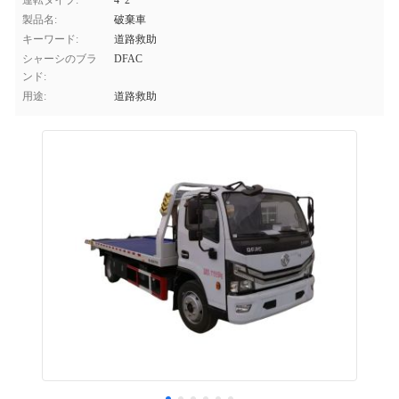
運転タイプ:
4*2
製品名:
破棄車
キーワード:
道路救助
シャーシのブラ
DFAC
ンド:
用途:
道路救助