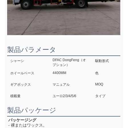
製品パラメータ
DFAC DongFeng（オ
シャーシ
駆動形式
プション）
4400MM
ホイールベース
色
MOQ
ギアボックス
マニュアル
積載量
ユーロ2/3/4/5/6
タイプ
製品パッケージ
パッケージング
- 裸またはワックス。