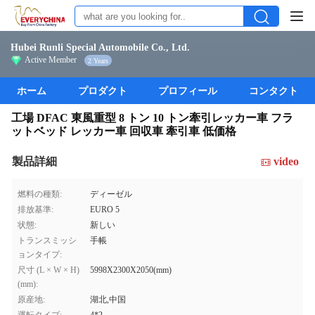
Hubei Runli Special Automobile Co., Ltd.
Active Member
2 Years
ホーム
プロダクト
プロフィール
コンタクト
工場 DFAC 東風重型 8 トン 10 トン牽引レッカー車 フラ
ットベッド レッカー車 回収車 牽引車 低価格
製品詳細
video
燃料の種類:
ディーゼル
排放基準:
EURO 5
状態:
新しい
トランスミッシ
手帳
ョンタイプ:
尺寸 (L × W × H)
5998X2300X2050(mm)
(mm):
原産地:
湖北,中国