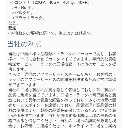
 -->コンテナ（20GP、40GP、40HQ、40FR）。
 -->Ro-Ro 船。
 -->バルク船。
 -->フラットラック。
など。
配送
- お客様のご要望に応じて、海上または鉄道で。
当社の利点
当社は中国の様々な種類のトラックのメーカーであり、お客
様のニーズに合わせてカスタマイズできます。
専門的な貨物
輸送サービス、トラックの工場検査、その他のサービスを提
供します。
さらに、専門のアフターサービスチームがあり、お客様のト
ラックのアフターサービスの問題を解決するために常に準備
ができています。
当社の工場は製品の品質を厳しく管理しており、常に製品の
品質に焦点を当てています。工場はトラックの研究開発と製
造において長年の貴重な経験を持っており、多くの地元の販
売サービスポイントを設置しており、品質管理と高品質の材
料の使用により、製品の品質を確保しているため、地元で高
い評価を得ています。当社が提供する価格は工場の最高の価
格であると信じてください。当社の工場への訪問が必要な場
合は、お気軽にご連絡ください。オンラインで工場をご案内