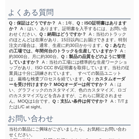
よくある質問
Q：保証はどうですか？
  A：1年。
Q：ISO証明書はあります
か？
  A：はい、あります。証明書を入手するには、お問い合
わせください。
Q：納期はどうですか？
  A：当社のトラック
のほとんどは在庫があり、15日以内にお届けできます。特別
注文の場合は、通常、生産に約30日かかります。
Q：あなた
の工場では、年間何台のトラックを生産していますか？
  A：
約3000台。月に約300台。
Q：製品の品質をどのように管理
していますか？
  A：当社の工場には標準的な生産ワークショ
ップがあり、ISO CCC BV証明書を取得しています。当社の従
業員は十分に訓練されています。   すべての製品ユニット
は、厳格な検査プロセスを経ています。
Q：カスタムオーダ
ーを受け付けますか？ MOQオーダーは何ですか？
  A：は
い、グラフィックのカスタマイズ、色のカスタマイズ、ロゴ
のカスタマイズなどを含みますが、これらに限定されませ
ん。MOQは1台です。
Q：支払い条件は何ですか？
  A：T/Tま
たはL/C at sight。
お問い合わせ
当社の製品にご興味がございましたら、お気軽にお問い合わ
せください。