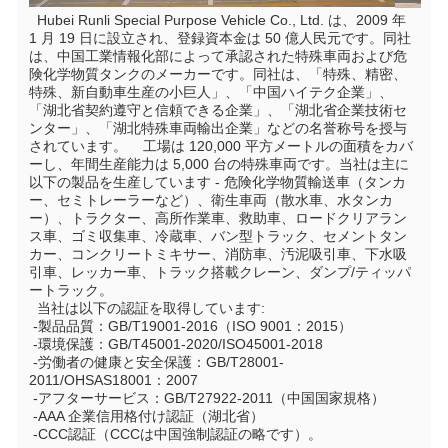
  Hubei Runli Special Purpose Vehicle Co., Ltd. は、2009 年 
1 月 19 日に設立され、登録資本金は 50 億人民元です。同社
は、中国工業情報化部によって承認された特殊車両および危
険化学物質タンクのメーカーです。同社は、「特殊、精密、
特殊、新自動車生産の小巨人」、「中国ハイテク企業」、
「湖北省契約遵守と信頼できる企業」、「湖北省企業技術セ
ンター」、「湖北特殊車両輸出企業」などの名誉称号を授与
されています。    工場は 120,000 平方メートルの面積をカバ
ーし、年間生産能力は 5,000 台の特殊車両です。当社は主に
以下の製品を生産しています - 危険化学物質輸送車（タンカ
ー、セミトレーラーなど）、衛生車両（散水車、水タンカ
ー）、トラクター、高所作業車、救助車、ロードクリアラン
ス車、ゴミ収集車、冷蔵車、バン型トラック、セメントタン
カー、コンクリートミキサー、消防車、汚泥吸引車、下水吸
引車、レッカー車、トラック搭載クレーン、ダンプ/ティッパ
ートラック。
  当社は以下の認証を取得しています:
 -製品品質：GB/T19001-2016（ISO 9001：2015）
 -環境保護：GB/T45001-2020/ISO45001-2018
 -労働者の健康と安全保護：GB/T28001-
2011/OHSAS18001：2007
 -アフターサービス：GB/T27922-2011（中国国家規格）
 -AAA 企業信用格付け認証（湖北省）
 -CCC認証（CCCは中国強制認証の略です）。