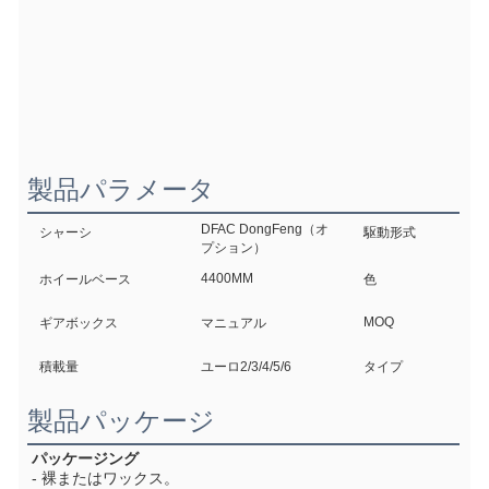
製品パラメータ
DFAC DongFeng（オ
シャーシ
駆動形式
プション）
4400MM
ホイールベース
色
MOQ
ギアボックス
マニュアル
積載量
ユーロ2/3/4/5/6
タイプ
製品パッケージ
パッケージング
- 裸またはワックス。