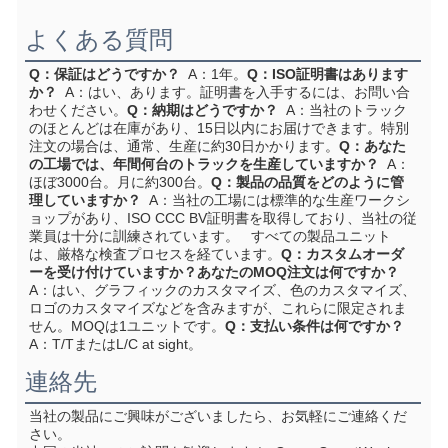
よくある質問
Q：保証はどうですか？
  A：1年。
Q：ISO証明書はあります
か？
  A：はい、あります。証明書を入手するには、お問い合
わせください。
Q：納期はどうですか？
  A：当社のトラック
のほとんどは在庫があり、15日以内にお届けできます。特別
注文の場合は、通常、生産に約30日かかります。
Q：あなた
の工場では、年間何台のトラックを生産していますか？
  A：
ほぼ3000台。月に約300台。
Q：製品の品質をどのように管
理していますか？
  A：当社の工場には標準的な生産ワークシ
ョップがあり、ISO CCC BV証明書を取得しており、当社の従
業員は十分に訓練されています。   すべての製品ユニット
は、厳格な検査プロセスを経ています。
Q：カスタムオーダ
ーを受け付けていますか？あなたのMOQ注文は何ですか？
A：はい、グラフィックのカスタマイズ、色のカスタマイズ、
ロゴのカスタマイズなどを含みますが、これらに限定されま
せん。MOQは1ユニットです。
Q：支払い条件は何ですか？
A：T/TまたはL/C at sight。
連絡先
当社の製品にご興味がございましたら、お気軽にご連絡くだ
さい。