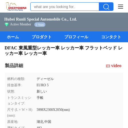
Hubei Runli Special Automobile Co., Ltd.
Active Member
2 Years
ホーム
プロダクト
プロフィール
コンタクト
DFAC 東風重型レッカー車 レッカー車 フラットベッド レ
ッカー車 レッカー車
製品詳細
video
燃料の種類:
ディーゼル
排放基準:
EURO 5
状態:
新しい
トランスミッシ
手帳
ョンタイプ:
尺寸 (L × W × H)
5998X2300X2050(mm)
(mm):
原産地:
湖北,中国