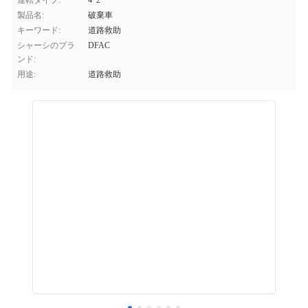
運転タイプ:
4*2
製品名:
破棄車
キーワード:
道路救助
シャーシのブラ
DFAC
ンド:
用途:
道路救助