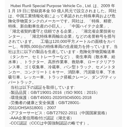
  Hubei Runli Special Purpose Vehicle Co., Ltd. は、2009 年 
1 月 19 日に登録資本金 50 億人民元で設立されました。同社
は、中国工業情報化省によって承認された特殊車両および危
険化学物質タンクのメーカーです。同社は、「特殊、精密、
特殊、新自動車生産の小巨人」、「中国ハイテク企業」、
「湖北省契約遵守と信頼できる企業」、「湖北省企業技術セ
ンター」、「湖北特殊車両輸出企業」などの名誉称号を授与
されています。    工場は120,000平方メートルの面積をカバ
ーし、年間5,000台の特殊車両の生産能力を持っています。当
社は主に以下の製品を生産しています - 危険化学物質輸送車
（タンカー、セミトレーラーなど）、衛生車両（散水車、給
水車）、トラクター、高所作業車、救助車、ロードクリアラ
ンス車、ゴミ収集車、冷蔵車、バン型トラック、セメントタ
ンカー、コンクリートミキサー、消防車、汚泥吸引車、下水
吸引車、レッカー車、トラック搭載クレーン、ダンプ/ティッ
パートラック。
  当社は以下の認証を取得しています:
 -製品品質：GB/T19001-2016（ISO 9001：2015）
 -環境保護：GB/T45001-2020/ISO45001-2018
 -労働者の健康と安全保護：GB/T28001-
2011/OHSAS18001：2007
 -アフターサービス：GB/T27922-2011（中国国家規格）
 -AAA企業信用格付け認証（湖北省）
 -CCC認証（CCCは中国強制認証の略です）。