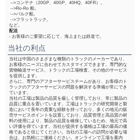
 -->コンテナ（20GP、40GP、40HQ、40FR）。
 -->Ro-Ro 船。
 -->バルク船。
 -->フラットラック。
など。
配送
- お客様のご要望に応じて、海上または鉄道で。
当社の利点
当社は中国のさまざまな種類のトラックのメーカーであり、
お客様のニーズに合わせてカスタマイズできます。
専門的な
貨物輸送サービス、トラックの工場検査、その他のサービス
を提供します。
さらに、専門のアフターサービスチームがあり、お客様のト
ラックのアフターサービスの問題を解決する準備が常にでき
ています。
当社の工場は製品の品質を厳しく管理しており、常に製品の
品質に重点を置いています。工場はトラックの研究開発と製
造において長年の貴重な経験を持っており、多くの地元の販
売サービスポイントを設置しており、品質管理と高品質の材
料の使用により、製品の品質を確保しているため、地元で高
い評価を得ています。当社が提供する価格は工場の最高の価
格であると信じてください。当社の工場への訪問が必要な場
合は、お気軽にご連絡ください。オンラインで工場を案内