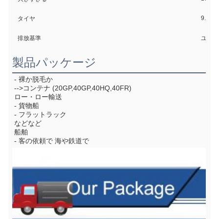
9.00R
タイヤ
排放基準
ユーロ 6
製品パッケージ
- 裸か脱毛か
-->コンテナ (20GP,40GP,40HQ,40FR)
ロー・ロー輸送
- 貨物船
- フラットラック
などなど
船舶
- 客の依頼で 海や鉄道で