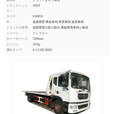
製品名:
トラックを引っ張る
トランスミッシ
10MT
ョン:
タイヤ:
9.00R16
中:
道路障壁 事故車両 障害車両 衝突車両
トラックの使用:
道路障壁の取り除き,事故障害車両と輸送
シャーシ:
ドンフェン
ホイールベース:
5200mm
エンジン:
245hp
運転タイプ:
4×2 LHD RHD