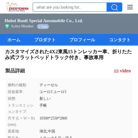
Hubei Runli Special Automobile Co., Ltd.
Active Member
2 Years
ホーム
プロダクト
プロフィール
コンタクト
カスタマイズされた4X2東風15トンレッカー車、折りたた
み式フラットベッドトラック付き、事故車用
製品詳細
video
燃料の種類:
ディーゼル
排放基準:
ユーロ3 ユーロ3
状態:
新しい
トランスミッシ
手帳
ョンタイプ:
尺寸 (L × W × H)
10500*2550*2800
(mm):
原産地:
湖北,中国