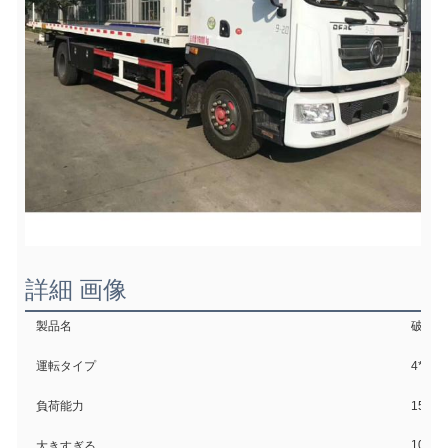
詳細 画像
製品名
破棄ト
運転タイプ
4*2 
負荷能力
15ト
10500
大きすぎる