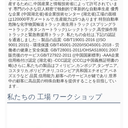
産するために,中国産業と情報技術省によって許可されていま
す.専門の小さな巨人精密で独創的で革新的な自動車生産 優秀
な企業 (中国湖北省)省企業技術センター (湖北省)工場の面積
は120000平方メートルで,生産能力は5つあります.特別自動車
危険な化学物質輸送トラック,衛生用トラック (スプリングラ
ートラック,水タンカートラック),レックトラック,高空操作用
トラックと緊急救援用トラック. 私たちの会社は,下記の認証
を通過しました: - 製品の品質: GB/T19001-2016 ((ISO 
9001:2015) - 環境保護:GB/T45001-2020/ISO45001-2018 - 労
働者の健康と安全保護: GB/T28001-2011/OHSAS18001:2007 
販売後のサービスGB/T27922-2011 ((中国国家標準) -AAA企業
信用格付け認定 (湖北省) -CCC認定 (CCCは中国義務証明書の
略)さらに,私たちの製品はフィリピン,カンボジア,タンザニア,
コスタリカ,ボリビア,チリ,コロンビア共和国エチオピア,ベネ
ズエラなど 品質,信用能力,顧客へのサービスが鍵であり,世界
中の顧客に高品質の特殊自動車を提供することを目指してい
ます..
私たちの 工場 ワークショップ