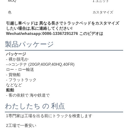
MOQ
1 ユニット
色
カスタマイズ
引越し車ベッドは 異なる長さで
トラックベッドをカスタマイズ
したい場合は,私に連絡してください!
Wechat/whatsapp:0086-13367291276 このビデオは
製品パッケージ
パッケージ
- 裸か脱毛か
-->コンテナ (20GP,40GP,40HQ,40FR)
ロー・ロー輸送
- 貨物船
- フラットラック
などなど
船舶
- 客の依頼で 海や鉄道で
わたしたち の 利点
1専門家は工場を出る前にトラックを検査します
2工場で一番安い