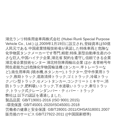
湖北ランリ特殊用途車両株式会社 (Hubei Runli Special Purpose 
Vehicle Co., Ltd.) は,2009年1月19日に設立され,登録資本は50億
人民元である.中国産業情報技術省が承認した特殊車両と危険な
化学物質タンクメーカーです専門,精密,特殊,新型自動車生産の小
さな巨人,中国ハイテク企業,湖北省 契約を遵守し信頼できる企業
湖北省企業技術センター 湖北特別車両輸出企業 ほか 名誉称号年
間生産能力は5危険化学物質輸送機 (タンカー,半トレーラーな
ど),衛生用車両 (噴水機,水タンカー),トラクター,空中作業用トラ
ック,救助トラック,道路清掃トラック,ゴミトラック,冷蔵トラッ
ク,バン型トラック,セメントタンカー,コンクリートミキサー,消
防トラック,肥料吸いトラック,下水道吸いトラック,牽引トラッ
ク,トラック式クレーンダンパー・ティパー・トラック
弊社は,以下の認証を通過しました.
製品品質: GB/T19001-2016 (ISO 9001:2015)
-環境保護: GB/T45001-2020/ISO45001-2018
労働者の健康と安全保護: GB/T28001-2011/OHSAS18001:2007
販売後のサービス:GB/T27922-2011 ((中国国家標準)