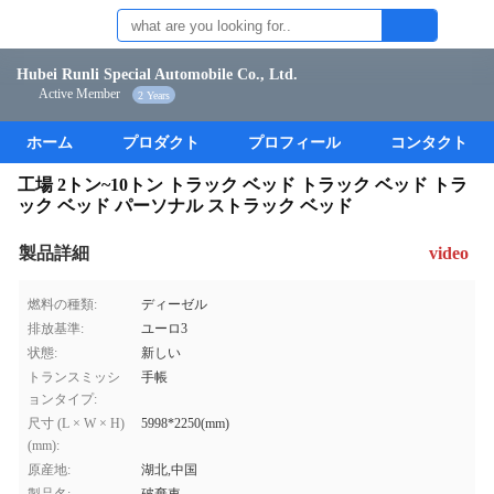
Hubei Runli Special Automobile Co., Ltd.
Active Member
2 Years
ホーム
プロダクト
プロフィール
コンタクト
工場 2トン~10トン トラック ベッド トラック ベッド トラ
ック ベッド パーソナル ストラック ベッド
製品詳細
video
燃料の種類:
ディーゼル
排放基準:
ユーロ3
状態:
新しい
トランスミッシ
手帳
ョンタイプ:
尺寸 (L × W × H)
5998*2250(mm)
(mm):
原産地:
湖北,中国