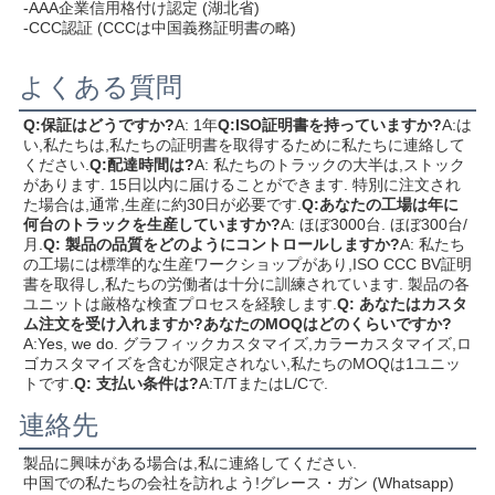
-AAA企業信用格付け認定 (湖北省)
-CCC認証 (CCCは中国義務証明書の略)
よくある質問
Q:保証はどうですか?
A: 1年
Q:ISO証明書を持っていますか?
A:は
い,私たちは,私たちの証明書を取得するために私たちに連絡して
ください.
Q:配達時間は?
A: 私たちのトラックの大半は,ストック
があります. 15日以内に届けることができます. 特別に注文され
た場合は,通常,生産に約30日が必要です.
Q:あなたの工場は年に
何台のトラックを生産していますか?
A: ほぼ3000台. ほぼ300台/
月.
Q: 製品の品質をどのようにコントロールしますか?
A: 私たち
の工場には標準的な生産ワークショップがあり,ISO CCC BV証明
書を取得し,私たちの労働者は十分に訓練されています. 製品の各
ユニットは厳格な検査プロセスを経験します.
Q: あなたはカスタ
ム注文を受け入れますか?あなたのMOQはどのくらいですか?
A:Yes, we do. グラフィックカスタマイズ,カラーカスタマイズ,ロ
ゴカスタマイズを含むが限定されない,私たちのMOQは1ユニッ
トです.
Q: 支払い条件は?
A:T/TまたはL/Cで.
連絡先
製品に興味がある場合は,私に連絡してください.
中国での私たちの会社を訪れよう!
グレース・ガン (Whatsapp) 