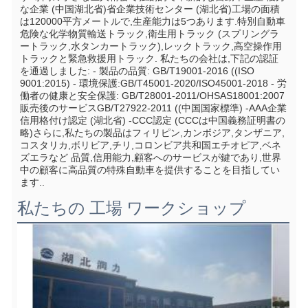
な企業 (中国湖北省)省企業技術センター (湖北省)工場の面積
は120000平方メートルで,生産能力は5つあります.特別自動車
危険な化学物質輸送トラック,衛生用トラック (スプリングラ
ートラック,水タンカートラック),レックトラック,高空操作用
トラックと緊急救援用トラック. 私たちの会社は,下記の認証
を通過しました: - 製品の品質: GB/T19001-2016 ((ISO 
9001:2015) - 環境保護:GB/T45001-2020/ISO45001-2018 - 労
働者の健康と安全保護: GB/T28001-2011/OHSAS18001:2007 
販売後のサービスGB/T27922-2011 ((中国国家標準) -AAA企業
信用格付け認定 (湖北省) -CCC認定 (CCCは中国義務証明書の
略)さらに,私たちの製品はフィリピン,カンボジア,タンザニア,
コスタリカ,ボリビア,チリ,コロンビア共和国エチオピア,ベネ
ズエラなど 品質,信用能力,顧客へのサービスが鍵であり,世界
中の顧客に高品質の特殊自動車を提供することを目指してい
ます..
私たちの 工場 ワークショップ