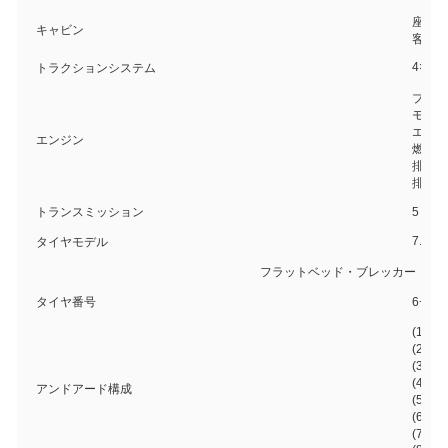
座席1
キャビン
客 エ
4×2
トラクションシステム
ブランド
モデル:
エンジ
エンジン
燃料種
排水量:
排放基
トランスミッション
5 前へ
7.50R
タイヤモデル
フラットベッド・ブレッカー・ボ
タイヤ番号
6+1個
(1) 
(2) 
(3)
(4) 
アンドアード構成
(5) 
(6)
(7)