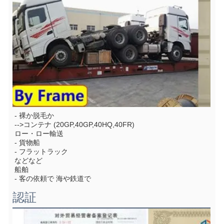
- 裸か脱毛か
-->コンテナ (20GP,40GP,40HQ,40FR)
ロー・ロー輸送
- 貨物船
- フラットラック
などなど
船舶
- 客の依頼で 海や鉄道で
認証