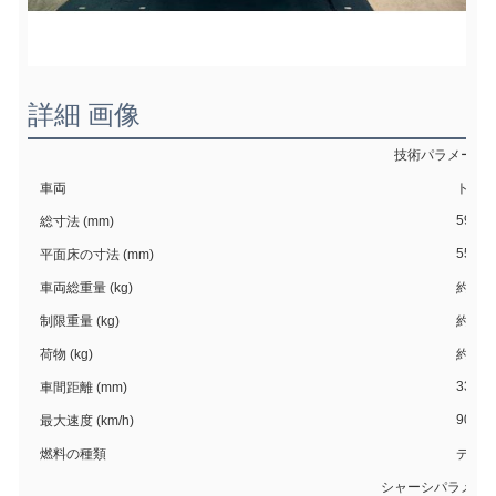
詳細 画像
技術パラメータ
車両
トラッ
5995 
総寸法 (mm)
5550 
平面床の寸法 (mm)
車両総重量 (kg)
約 × 9
制限重量 (kg)
約 × 4
荷物 (kg)
約 × 4
3360
車間距離 (mm)
90
最大速度 (km/h)
燃料の種類
ディー
シャーシパラメー