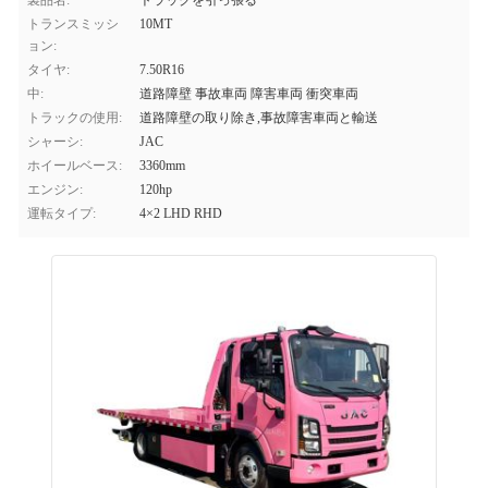
製品名:
トラックを引っ張る
トランスミッシ
10MT
ョン:
タイヤ:
7.50R16
中:
道路障壁 事故車両 障害車両 衝突車両
トラックの使用:
道路障壁の取り除き,事故障害車両と輸送
シャーシ:
JAC
ホイールベース:
3360mm
エンジン:
120hp
運転タイプ:
4×2 LHD RHD