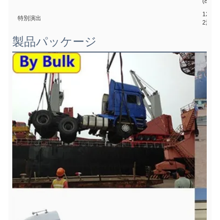
(8) PT
12台
特別演出
2液圧
製品パッケージ