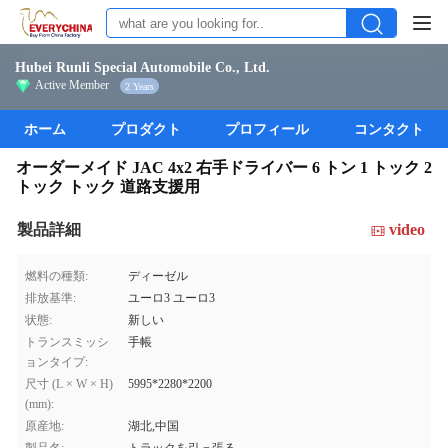
Hubei Runli Special Automobile Co., Ltd.
Active Member
2 Years
ホーム
プロダクト
プロフィール
コンタクト
オーダーメイド JAC 4x2 右手ドライバー 6 トン 1 トック 2
トック トック 道路支援用
製品詳細
video
燃料の種類:
ディーゼル
排放基準:
ユーロ3 ユーロ3
状態:
新しい
トランスミッシ
手帳
ョンタイプ:
尺寸 (L × W × H)
5995*2280*2200
(mm):
原産地:
湖北,中国