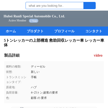
Hubei Runli Special Automobile Co., Ltd.
Active Member
2 Years
ホーム
プロダクト
プロフィール
コンタクト
5トンレッカーの上部構造 救助回収レッカー車 レッカー車
体
製品詳細
video
燃料の種類:
ディーゼル
状態:
新しい
トランスミッシ
手帳
ョンタイプ:
原産地:
ハブ
負荷容量:
4~25トン,顧客の要求
色:
顧客 の 要求