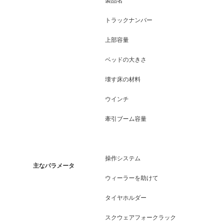
製品名
トラックナンバー
上部容量
5
ベッドの大きさ
壊す床の材料
ウインチ
牽引ブーム容量
操作システム
主なパラメータ
ウィーラーを助けて
タイヤホルダー
2
スクウェアフォークラック
2