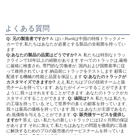
よくある質問
Q: 元の製造者ですか?
A: はい,Runliは中国の特殊トラックメー
カーです,私たちはあなたが必要とする製品の全範囲を持ってい
ます.
Q:あなたの製品の品質はどうですか?
A: 私たちは特別なトラッ
クラインで10年以上の経験があります.すべてのトラックは,厳格
に厳格に検査され, 専門的な労働者が, 国内および国際基準に従
って維持されています.納品前にトラックをテストします 顧客に
配達する機械の性能と品質を保証します
Q:あなたのトラックが
カスタマイズできますか?
ええ,私たちはプロの技術チームと販
売チームを持っています. あなたがイメージすることができます
ように,我々はそれをすることができます.:あなたのトラックがカ
スタマイズすることができます.
Q: 値段は?
A: 私たちは,私たち
の工場を持っている,そして世界中の多くの顧客を持っています,
我々は最高の価格を持っています,我々は,あなたが主源であるた
め,低価格を与えることができます.
Q: 販売後サービスを提供し
ますか?
答え: はい.私たちの新しいトラックには12ヶ月間の保証
があります.それに加えて,私たちはあなたの問題を徹底的に迅速
に解決するためのプロの販売後のサービスチームを持っていま