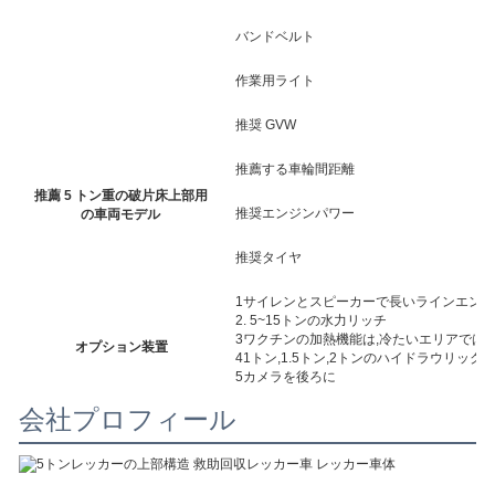
バンドベルト
4
作業用ライト
4
推奨 GVW
3
推薦する車輪間距離
推薦 5 トン重の破片床上部用
8
推奨エンジンパワー
の車両モデル
推奨タイヤ
6
1サイレンとスピーカーで長いラインエン
2. 5~15トンの水力リッチ
3ワクチンの加熱機能は,冷たいエリアでは;
オプション装置
41トン,1.5トン,2トンのハイドラウリッ
5カメラを後ろに
会社プロフィール