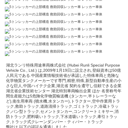
湖北ランリ特殊用途車両株式会社 (Hubei Runli Special Purpose 
Vehicle Co., Ltd.) は,2009年1月19日に設立され,登録資本は50億
人民元である.中国産業情報技術省が承認した特殊車両と危険な
化学物質タンクメーカーです専門,精密,特殊,新型自動車生産の小
さな巨人,中国ハイテク企業,湖北省 契約を遵守し信頼できる企業
湖北省企業技術センター 湖北特別車両輸出企業 ほか 名誉称号年
間生産能力は5危険化学物質輸送機 (タンカー,半トレーラーな
ど),衛生用車両 (噴水機,水タンカー),トラクター,空中作業用トラ
ック,救助トラック,道路清掃トラック,ゴミトラック,冷蔵トラッ
ク,バン型トラック,セメントタンカー,コンクリートミキサー,消
防トラック,肥料吸いトラック,下水道吸いトラック,牽引トラッ
ク,トラック式クレーンダンパー・ティパー・トラック
弊社は,以下の認証を通過しました.