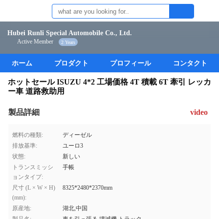
Hubei Runli Special Automobile Co., Ltd.
Active Member
2 Years
ホーム
プロダクト
プロフィール
コンタクト
ホットセール ISUZU 4*2 工場価格 4T 積載 6T 牽引 レッカ
ー車 道路救助用
製品詳細
video
燃料の種類:
ディーゼル
排放基準:
ユーロ3
状態:
新しい
トランスミッシ
手帳
ョンタイプ:
尺寸 (L × W × H)
8325*2480*2370mm
(mm):
原産地:
湖北,中国