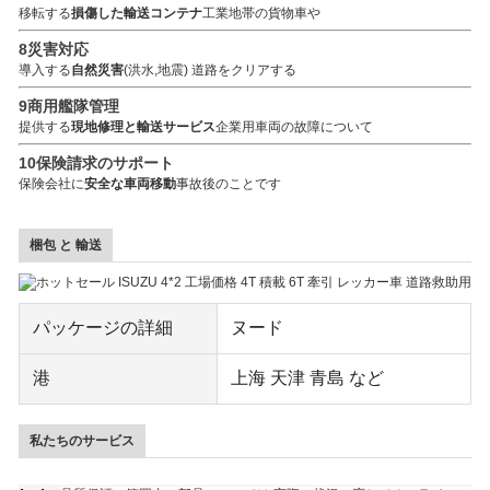
移転する
損傷した輸送コンテナ
工業地帯の貨物車や
8災害対応
導入する
自然災害
(洪水,地震) 道路をクリアする
9商用艦隊管理
提供する
現地修理と輸送サービス
企業用車両の故障について
10保険請求のサポート
保険会社に
安全な車両移動
事故後のことです
梱包 と 輸送
パッケージの詳細
ヌード
港
上海 天津 青島 など
私たちのサービス