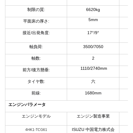
制限の質:
6620kg
5mm
平面床の厚さ:
接近/出発角度:
17°/9°
ト
軸負荷:
3500/7050
軸数:
2
マ
1110/2740mm
前方/後方懸垂:
タイヤ数:
六
前線:
1680mm
エンジンパラメータ
エンジンモデル
エンジン製造事業
Q
ISUZU 中国電力株式会
4HK1-TCG61