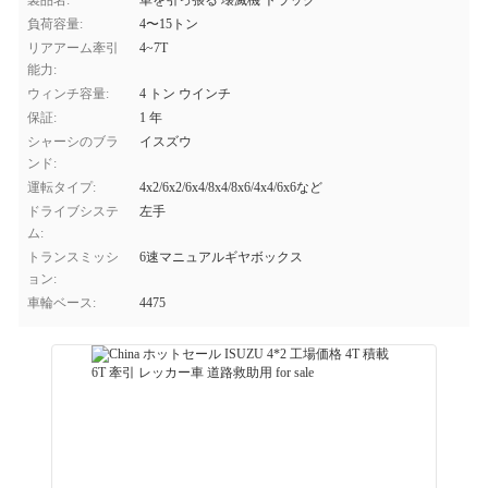
製品名:
車を引っ張る 壊滅機 トラック
負荷容量:
4〜15トン
リアアーム牽引
4~7T
能力:
ウィンチ容量:
4 トン ウインチ
保証:
1 年
シャーシのブラ
イスズウ
ンド:
運転タイプ:
4x2/6x2/6x4/8x4/8x6/4x4/6x6など
ドライブシステ
左手
ム:
トランスミッシ
6速マニュアルギヤボックス
ョン:
車輪ベース:
4475