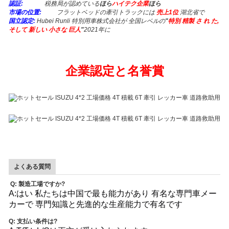
認証:
税務局が認めている
ほら
ハイテク企業
ほら
市場の位置:
フラットベッドの牽引トラックには
売上1位
湖北省で
国立認定:
Hubei Runli 特別用車株式会社が 全国レベルの
"
特別 精製 さ れ た,
そして 新しい 小さな 巨人
"
2021年に
企業認定と名誉賞
よくある質問
Q: 製造工場ですか?
A:はい 私たちは中国で最も能力があり 有名な専門車メー
カーで 専門知識と先進的な生産能力で有名です
Q: 支払い条件は?