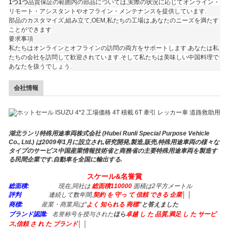
1つ1つ
品質保証の範囲内の部品については,実際の状況に応じてオンライン・
リモート・アシスタントやオフライン・メンテナンスを提供しています.
部品のカスタマイズ,組み立て,OEM,私たちの工場は,あなたのニーズを満たす
ことができます
要求事項
私たちはオンラインとオフラインの訪問の両方をサポートします.あなたは私
たちの会社を訪問して歓迎されています.そして私たちは美味しい中国料理で
あなたを扱うでしょう.
会社情報
湖北ランリ特殊用途車両株式会社 (Hubei Runli Special Purpose Vehicle
Co., Ltd.) は2009年1月に設立され,研究開発,製造,販売,特殊用途車両の様々な
タイプのサービス中国産業情報技術省と商務省の主要特殊用途車両を製造す
る民間企業です.自動車を全国に輸出する.
スケール&名誉賞
総面積:
現在,同社は
総面積110000
面積は2平方メートル
評判
連続して数年間,
契約 を 守っ て 信頼 できる 企業
│ │
商標:
産業・商業局は"
よく 知られる 商標
"と答えました
ブランド認識:
名誉称号を授与された
ほら
卓越 し た 品質,満足 し た サービ
ス,信頼 さ れ た ブランド
│ │