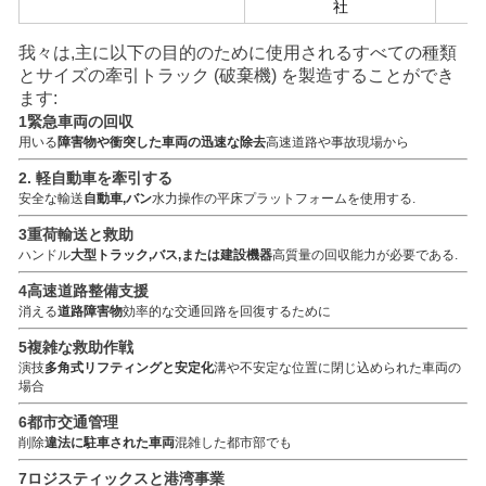
社
我々は,主に以下の目的のために使用されるすべての種類
とサイズの牽引トラック (破棄機) を製造することができ
ます:
1緊急車両の回収
用いる
障害物や衝突した車両の迅速な除去
高速道路や事故現場から
2. 軽自動車を牽引する
安全な輸送
自動車,バン
水力操作の平床プラットフォームを使用する.
3重荷輸送と救助
ハンドル
大型トラック,バス,または建設機器
高質量の回収能力が必要である.
4高速道路整備支援
消える
道路障害物
効率的な交通回路を回復するために
5複雑な救助作戦
演技
多角式リフティングと安定化
溝や不安定な位置に閉じ込められた車両の
場合
6都市交通管理
削除
違法に駐車された車両
混雑した都市部でも
7ロジスティックスと港湾事業