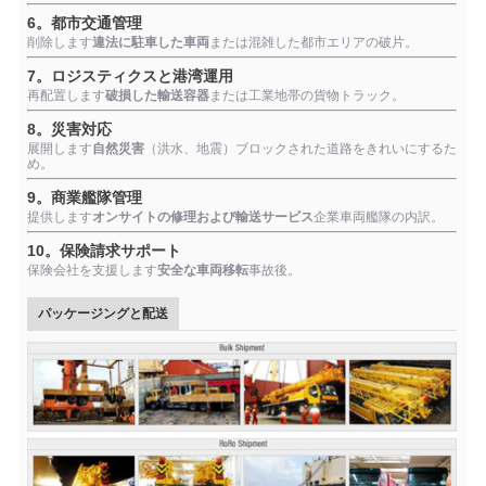
6。都市交通管理
削除します
違法に駐車した車両
または混雑した都市エリアの破片。
7。ロジスティクスと港湾運用
再配置します
破損した輸送容器
または工業地帯の貨物トラック。
8。災害対応
展開します
自然災害
（洪水、地震）ブロックされた道路をきれいにするた
め。
9。商業艦隊管理
提供します
オンサイトの修理および輸送サービス
企業車両艦隊の内訳。
10。保険請求サポート
保険会社を支援します
安全な車両移転
事故後。
パッケージングと配送