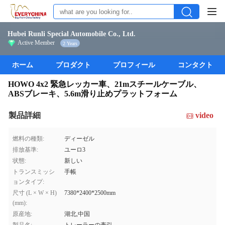
Hubei Runli Special Automobile Co., Ltd.
Active Member
2 Years
ホーム
プロダクト
プロフィール
コンタクト
HOWO 4x2 緊急レッカー車、21mスチールケーブル、
ABSブレーキ、5.6m滑り止めプラットフォーム
製品詳細
video
燃料の種類:
ディーゼル
排放基準:
ユーロ3
状態:
新しい
トランスミッシ
手帳
ョンタイプ:
尺寸 (L × W × H)
7380*2400*2500mm
(mm):
原産地:
湖北,中国