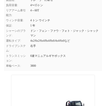
製品名:
トレーラーの牽引
負荷容量:
4〜15トン
リアアーム牽引
4～60T
能力:
ウィンチ容量:
4 トン ウインチ
保証:
1 年
シャーシのブラ
ドン・フェン・ファウ・フォト・ジャック・シャック
ンド:
マン
運転タイプ:
4x2/6x2/6x4/8x4/8x6/4x4/6x6など
ドライブシステ
右手
ム:
トランスミッシ
6速マニュアルギヤボックス
ョン:
車輪ベース:
3800