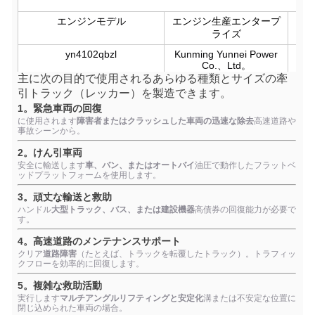
エンジンモデル
エンジン生産エンタープ
ライズ
yn4102qbzl
Kunming Yunnei Power
Co.、Ltd。
主に次の目的で使用されるあらゆる種類とサイズの牽
引トラック（レッカー）を製造できます。
1。緊急車両の回復
に使用されます
障害者またはクラッシュした車両の迅速な除去
高速道路や
事故シーンから。
2。けん引車両
安全に輸送します
車、バン、またはオートバイ
油圧で動作したフラットベ
ッドプラットフォームを使用します。
3。頑丈な輸送と救助
ハンドル
大型トラック、バス、または建設機器
高債券の回復能力が必要で
す。
4。高速道路のメンテナンスサポート
クリア
道路障害
（たとえば、トラックを転覆したトラック）。トラフィッ
クフローを効率的に回復します。
5。複雑な救助活動
実行します
マルチアングルリフティングと安定化
溝または不安定な位置に
閉じ込められた車両の場合。