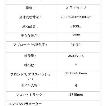
操縦：
右手ドライブ
フ
全体的な寸法：
7380*2400*2500mm
縁石品質：
6100kg
5mm
平らな厚さ：
アプローチ /出発角度：
21°/12°
軸荷重：
3500/7050
軸の数：
2
1130/2450mm
フロント/リアサスペンショ
ン：
タイヤの数：
6
フロントトラック：
1745mm
エンジンパラメーター