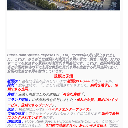
Hubei Runli Special Purpose Co.、Ltd。は2009年1月に設立されまし
た。これは、さまざまな種類の特別目的車両の研究、製造、販売、および
サービスを統合する最新の特別目的車両会社です。これは、産業情報技術
省と中国商務省の下で主要な特別な目的車両を生産する民間企業であり、
全国の完全な車両を輸出しています。
規模と栄誉
総面積：
会社は現在を占有しています
総面積110,000
平方メートル。
評判：
数年連続で、「」として認識されてきました。
契約を遵守し、信
頼できる企業
」。
商標：
産業と商業のための政権は「
有名な商標
「。
ブランド認知：
の名誉称号を授与しました
「
優れた品質、満足のいくサ
ービス、信頼できるブランド
」。
認証：
税務局によってa
「
ハイテクエンタープライズ
」
市場の位置：
フラットベッドのけん引トラックにはあります
販売で最初
にランクされています
湖北省。
国家認識：
Hubei Runli Special Purtional Vehicle Co.、Ltd。が全国レベ
ルとして選ばれました
「
専門的で洗練された、新しい小さな巨人
「
2021