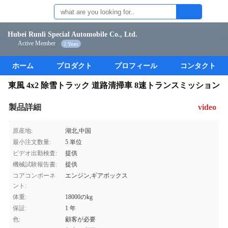
Hubei Runli Special Automobile Co., Ltd.
Active Member
2 Years
ホーム
プロダクト
プロフィール
コンタクト
東風 4x2 除雪トラック 道路清掃車 8速トランスミッション
製品詳細
video
原産地:
湖北,中国
最小注文数量:
5 単位
ビデオ出勤検査:
提供
機械試験報告書:
提供
コアコンポーネ
エンジン,ギアボックス
ント:
体重:
18000のkg
保証:
1 年
色:
顧客が必要