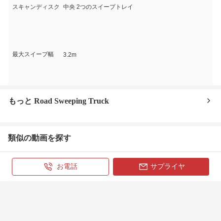
スキャンディスク
中央 2つのスイープトレイ
最大スイープ幅
3.2m
もっと Road Sweeping Truck
類似の動画を探す
ホーム
プロダクト
会社案内
お電話
サプライヤ
Copyright © 2009 - 2026 Everychina.com.All rights reserved.
京公网安备11010502046171号
京ICP备2020037340号-5