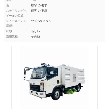
保証:
1 年
色:
顧客 の 要求
ステアリングホ
顧客 の 要求
イールの位置:
ショールームの
ウズベキスタン
場所:
状態:
新しい
適用業種:
その他