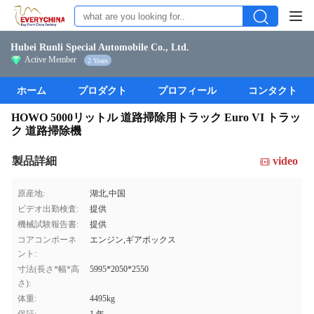
Hubei Runli Special Automobile Co., Ltd.
Active Member
2 Years
ホーム
プロダクト
プロフィール
コンタクト
HOWO 5000リットル 道路掃除用トラック Euro VI トラッ
ク 道路掃除機
製品詳細
video
原産地:
湖北,中国
ビデオ出勤検査:
提供
機械試験報告書:
提供
コアコンポーネ
エンジン,ギアボックス
ント:
寸法(長さ*幅*高
5995*2050*2550
さ):
体重:
4495kg