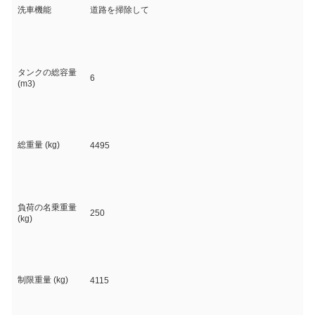
洗車機能
道路を掃除して
タンクの総容量
6
(m3)
総重量 (kg)
4495
負荷の名乗重量
250
(kg)
制限重量 (kg)
4115