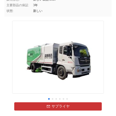
主要部品の保証:
3年
状態:
新しい
サプライヤ