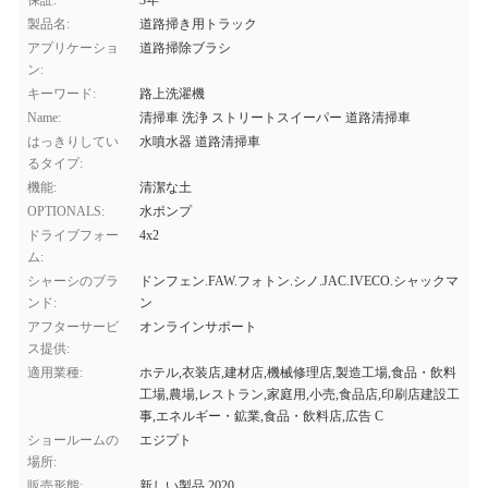
保証:
3年
製品名:
道路掃き用トラック
アプリケーショ
道路掃除ブラシ
ン:
キーワード:
路上洗濯機
Name:
清掃車 洗浄 ストリートスイーパー 道路清掃車
はっきりしてい
水噴水器 道路清掃車
るタイプ:
機能:
清潔な土
OPTIONALS:
水ポンプ
ドライブフォー
4x2
ム:
シャーシのブラ
ドンフェン.FAW.フォトン.シノ.JAC.IVECO.シャックマ
ンド:
ン
アフターサービ
オンラインサポート
ス提供:
適用業種:
ホテル,衣装店,建材店,機械修理店,製造工場,食品・飲料
工場,農場,レストラン,家庭用,小売,食品店,印刷店建設工
事,エネルギー・鉱業,食品・飲料店,広告 C
ショールームの
エジプト
場所:
販売形態:
新しい製品 2020