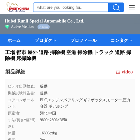
Hubei Runli Special Automobile Co., Ltd.
Active Member
2 Years
ホーム
プロダクト
プロフィール
コンタクト
工場 都市 屋外 道路 掃除機 空港 掃除機 トラック 道路 掃
除機 床掃除機
製品詳細
video
ビデオ出勤検査:
提供
機械試験報告書:
提供
コアコンポーネ
PLC,エンジン,ベアリング,ギアボックス,モーター,圧力
ント:
容器,ギア,ポンプ
原産地:
湖北,中国
寸法(長さ*幅*高
9800×2600×2850
さ):
体重:
16800のkg