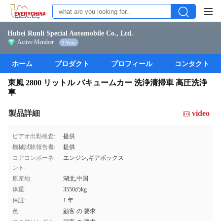
Hubei Runli Special Automobile Co., Ltd.
Active Member
2 Years
ホーム
プロダクト
プロフィール
コンタクト
東風 2800 リットル バキュームカー 洗浄清掃車 高圧洗浄
車
製品詳細
video
ビデオ出勤検査:
提供
機械試験報告書:
提供
コアコンポーネ
エンジン,ギアボックス
ント:
原産地:
湖北,中国
体重:
3550のkg
保証:
1 年
色:
顧客 の 要求