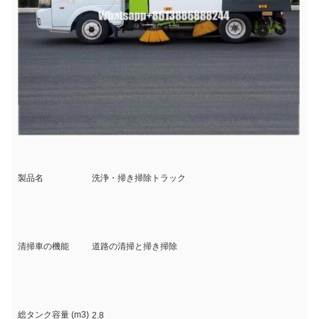
製品名
洗浄・掃き掃除トラック
清掃車の機能
道路の清掃と掃き掃除
総タンク容量 (m3)
2.8