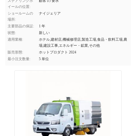
ステアリングホ
顧客 の 要求
イールの位置:
ショールームの
ナイジェリア
場所:
主要部品の保証:
1 年
状態:
新しい
適用業種:
ホテル,建材店,機械修理店,製造工場,食品・飲料工場,農
場,建設工事,エネルギー・鉱業,その他
販売形態:
ホットプロダクト 2024
最小注文数量:
5 単位